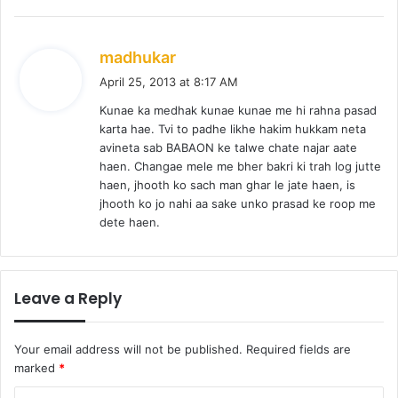
s
madhukar
a
April 25, 2013 at 8:17 AM
y
Kunae ka medhak kunae kunae me hi rahna pasad
s
karta hae. Tvi to padhe likhe hakim hukkam neta
:
avineta sab BABAON ke talwe chate najar aate
haen. Changae mele me bher bakri ki trah log jutte
haen, jhooth ko sach man ghar le jate haen, is
jhooth ko jo nahi aa sake unko prasad ke roop me
dete haen.
Leave a Reply
Your email address will not be published.
Required fields are
marked
*