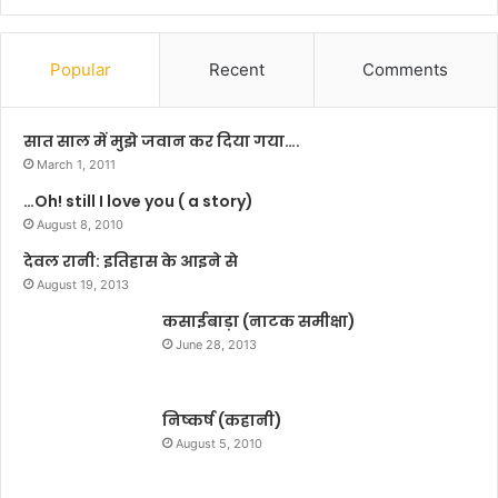
मा
न
धा
स
न
भा
Popular
Recent
Comments
या
के
त्रा
स
को
द
सात साल में मुझे जवान कर दिया गया….
ले
स्य
March 1, 2011
क
प
…Oh! still I love you ( a story)
र
द
प्र
August 8, 2010
हे
मं
तु
देवल रानी: इतिहास के आइने से
ड
1
August 19, 2013
ली
5
य
कसाईबाड़ा (नाटक समीक्षा)
उ
आ
म्मी
June 28, 2013
यु
द
क्त
वा
व
रों
निष्कर्ष (कहानी)
प
का
August 5, 2010
दा
आ
धि
वे