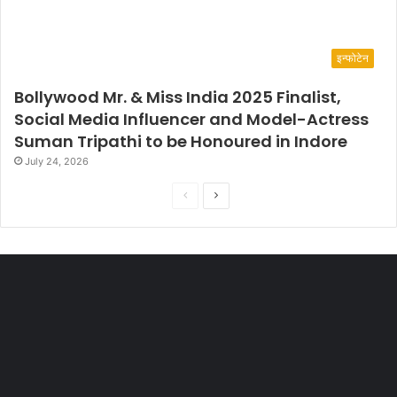
इन्फोटेन
Bollywood Mr. & Miss India 2025 Finalist,
Social Media Influencer and Model-Actress
Suman Tripathi to be Honoured in Indore
July 24, 2026
P
N
r
e
e
x
v
t
i
p
o
a
u
g
s
e
p