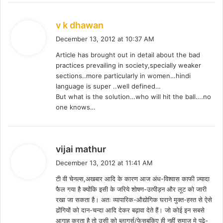
s
v k dhawan
a
December 13, 2012 at 10:37 AM
y
Article has brought out in detail about the bad
s
practices prevailing in society,specially weaker
:
sections..more particularly in women…hindi
language is super ..well defined…
But what is the solution…who will hit the ball….no
one knows…
s
vijai mathur
a
December 13, 2012 at 11:41 AM
y
टी वी चेनल्स,अखबार आदि के कारण आज अंध-विश्वास काफी ज़्यादा
s
फैल गया है क्योंकि इसी के जरिये शोषण-उत्पीड़न और लूट को जारी
:
रखा जा सकता है। अतः व्यापारिक-औद्योगिक घराने मुक्त-हस्त से ऐसे
ढोंगियों को दान-चन्दा आदि देकर बढ़ावा देते हैं। जो कोई इन सबसे
आगाह करता है तो उसी को ब्लागर्स/फेसबुकिए ही नहीं समाज मे पढे-