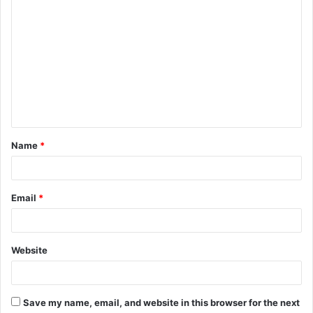
C
o
m
m
e
n
t
Name
*
*
Email
*
Website
Save my name, email, and website in this browser for the next