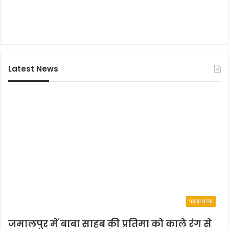
का
द
रि
न
यों
स्वी
ने
कृ
कि
त
या
Latest News
नि
री
क्ष
ण
पहला पन्ना
जमालपुर में बाबा साहब की प्रतिमा को काले रंग से