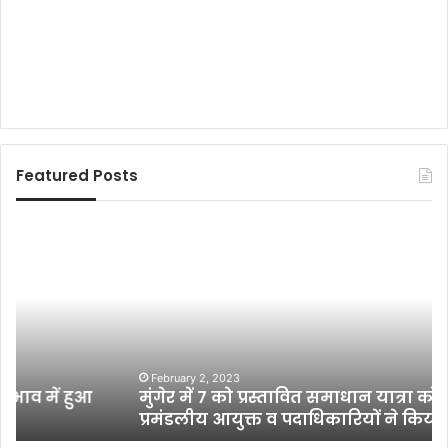
Featured Posts
मुं
स्क्
गे
ट
र
नी
में
में
7
ज
को
मा
प्र
ल
स्ता
पु
February 2, 2023
मुंगेर में 7 को प्रस्तावित समाधान यात्रा को लेकर
वि
र
प्रमंडलीय आयुक्त व पदाधिकारियों ने किया निरीक्षण
त
वि
स
धा