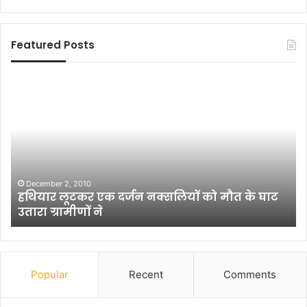
Featured Posts
प
क
ट
टे
ना
गा
को
इं
मैं
सा
ने
न
क
ही
री
,
ब
चा
August 21, 2010
पटना को मैंने करीब से देखा है (पार्ट-5)
से
कू
दे
का
खा
रं
है
ग
(
चा
Popular
Recent
Comments
पा
हे
र्ट
भ