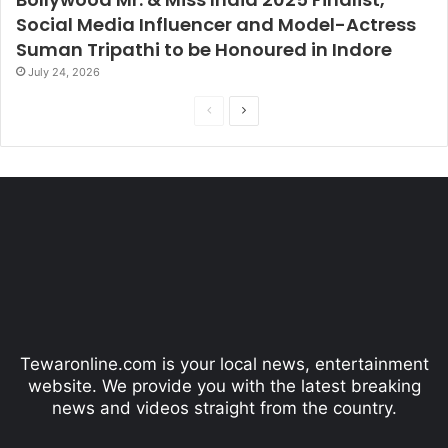
Social Media Influencer and Model-Actress
Suman Tripathi to be Honoured in Indore
July 24, 2026
P
N
r
e
e
x
v
t
i
p
o
a
u
g
s
e
p
Tewaronline.com is your local news, entertainment
a
website. We provide you with the latest breaking
g
news and videos straight from the country.
e