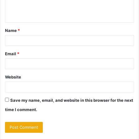
e
n
t
Name
*
*
Email
*
Website
Save my name, email, and website in this browser for the next
time I comment.