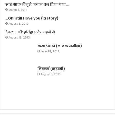
-
ग
सात साल में मुझे जवान कर दिया गया….
5
वा
March 1, 2011
)
हो
…Oh! still I love you ( a story)
ह
August 8, 2010
रा
:
देवल रानी: इतिहास के आइने से
ने
August 19, 2013
हा
कसाईबाड़ा (नाटक समीक्षा)
सिं
ह
June 28, 2013
रा
ठौ
र
निष्कर्ष (कहानी)
August 5, 2010