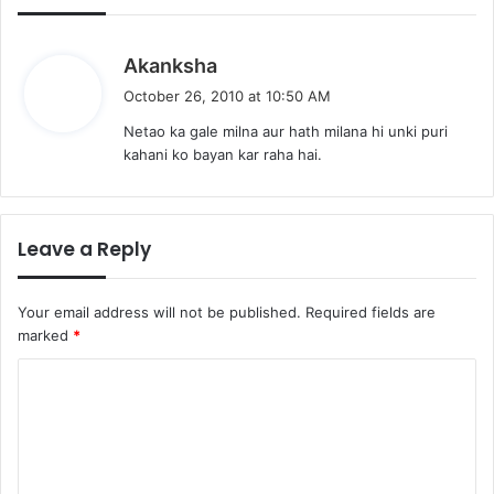
s
Akanksha
a
October 26, 2010 at 10:50 AM
y
Netao ka gale milna aur hath milana hi unki puri
s
kahani ko bayan kar raha hai.
:
Leave a Reply
Your email address will not be published.
Required fields are
marked
*
C
o
m
m