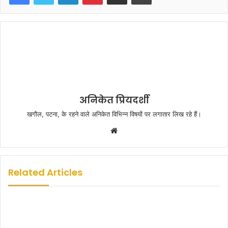
अनिकेत प्रियदर्शी
खगौल, पटना, के रहने वाले अनिकेत विभिन्न विषयों पर लगातार लिख रहे हैं।
W
e
b
s
Related Articles
i
t
e