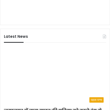
स्ट
र
जा
री
कि
या
Latest News
पहला पन्ना