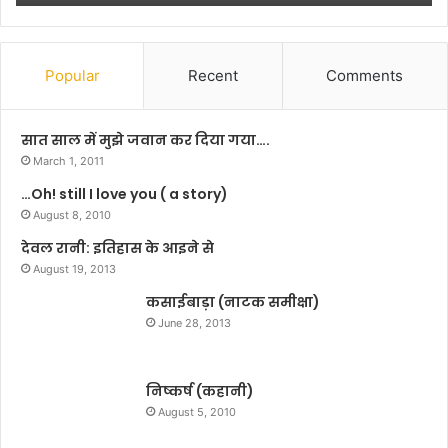
टू
र
द
रे
शै
ड
डो
इं
Popular
Recent
Comments
सी
डि
ज़
य
न
न
सात साल में मुझे जवान कर दिया गया….
2
ने
March 1, 2011
में
म
…Oh! still I love you ( a story)
अ
चा
प
August 8, 2010
या
ने
ध
देवल रानी: इतिहास के आइने से
क
मा
August 19, 2013
रै
ल
क्ट
कसाईबाड़ा (नाटक समीक्षा)
र
June 28, 2013
का
फ
र्स्ट
निष्कर्ष (कहानी)
लु
August 5, 2010
क
पो