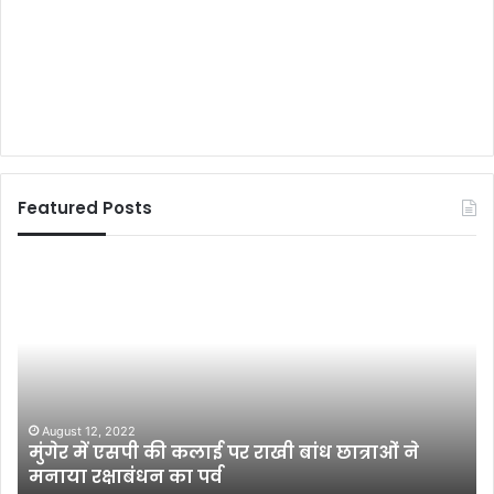
Featured Posts
सै
म
या
धु
मी
पां
खे
डे
र
के
ने
ज
ब्री
न्म
द
दि
October 27, 2022
सैयामी खेर ने ब्रीद इनटू द शैडो सीज़न 2 में अपने
इ
न
करैक्टर का फर्स्ट लुक पोस्टर जारी किया
न
प