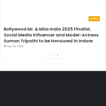
इन्फोटेन
Bollywood Mr. & Miss India 2025 Finalist,
Social Media Influencer and Model-Actress
Suman Tripathi to be Honoured in Indore
July 24, 2026
P
N
r
e
e
x
v
t
i
p
o
a
u
g
s
e