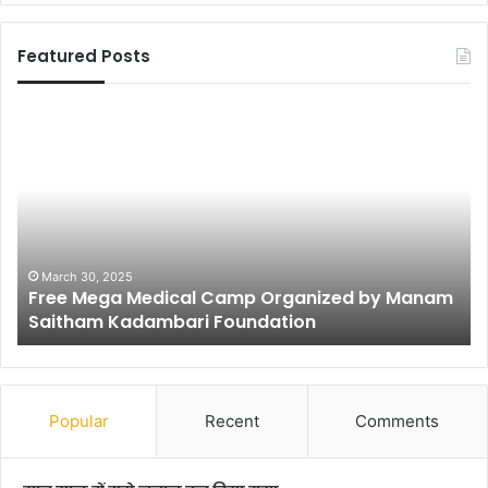
Featured Posts
प
ट
ना
को
मैं
ने
क
री
h 30, 2025
e Mega Medical Camp Organized by Manam
ब
July 30, 2
tham Kadambari Foundation
पटना को म
से
दे
खा
है
(
Popular
Recent
Comments
पा
र्ट
-