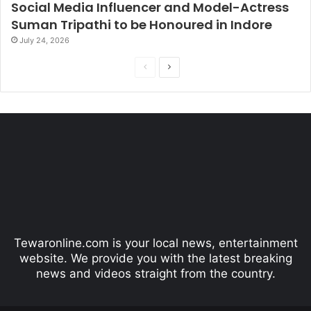
Social Media Influencer and Model-Actress
Suman Tripathi to be Honoured in Indore
July 24, 2026
P
N
r
e
e
x
v
t
i
p
o
a
u
g
s
e
p
Tewaronline.com is your local news, entertainment
a
website. We provide you with the latest breaking
g
news and videos straight from the country.
e