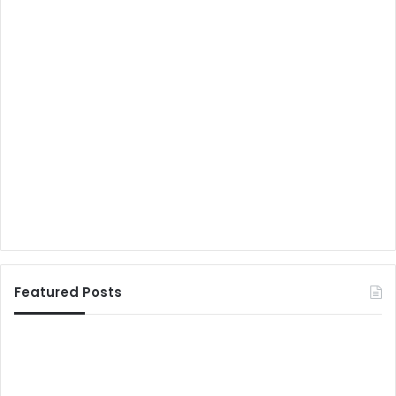
Featured Posts
सिं
ग
र