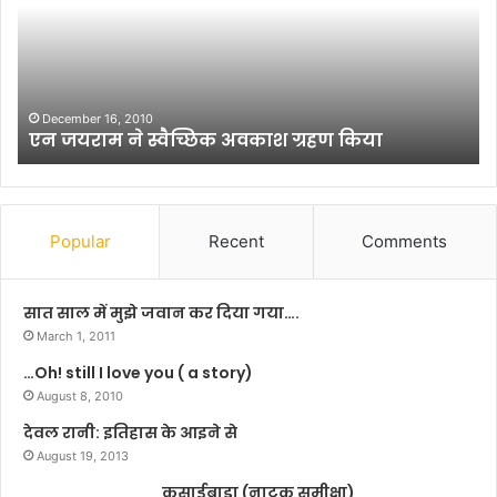
न
हीं
तो
स्पो
र्ट्स
प
mber 16, 2010
December 
यराम ने स्वैच्छिक अवकाश ग्रहण किया
सिंगर नही
र्स
न
हो
ता
:
Popular
Recent
Comments
ग
ग
न
सात साल में मुझे जवान कर दिया गया….
सिं
March 1, 2011
ह
…Oh! still I love you ( a story)
August 8, 2010
देवल रानी: इतिहास के आइने से
August 19, 2013
कसाईबाड़ा (नाटक समीक्षा)