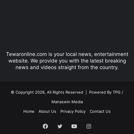
v
t
i
p
o
a
u
g
s
e
p
Tewaronline.com is your local news, entertainment
a
website. We provide you with the latest breaking
g
news and videos straight from the country.
e
© Copyright 2026, All Rights Reserved |
Powered By TPG /
Manaswin Media
Home
About Us
Privacy Policy
Contact Us
Facebook
Twitter
YouTube
Instagram