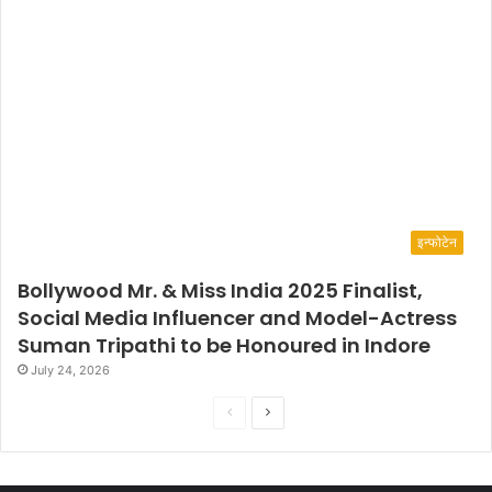
इन्फोटेन
Bollywood Mr. & Miss India 2025 Finalist,
Social Media Influencer and Model-Actress
Suman Tripathi to be Honoured in Indore
July 24, 2026
P
N
r
e
e
x