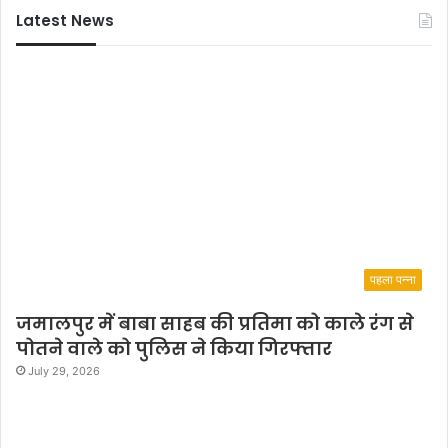
Latest News
वॉ
रि
य
र्स
ने
रौं
द
डा
ला
पहला पन्ना
जमालपुर में बाबा साहब की प्रतिमा को काले रंग से
पोतने वाले को पुलिस ने किया गिरफ्तार
July 29, 2026