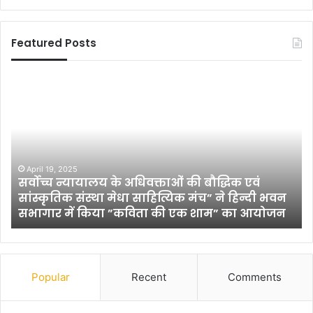
Featured Posts
भा
री
प
ड़ा
म
नो
ज
March 26, 2023
ाओं की बौद्धिक एवं
भारी पड़ा मनोज तिवारी का टॉस ज
ति
्यिक मंच” ने हिन्दी भवन
बल्लेबाजी करना, भोजपुरी दबंग को 
वा
की एक शाम” का आयोजन
रौंद डाला
री
का
टॉ
स
जी
Popular
Recent
Comments
त
ने