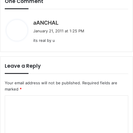
One Comment
s
aANCHAL
a
January 21, 2011 at 1:25 PM
y
its real by u
s
:
Leave a Reply
Your email address will not be published.
Required fields are
marked
*
C
o
m
m