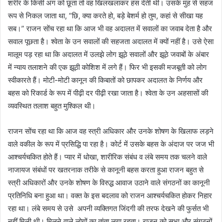
शरीर के किसी अंग को छूता तो वह खिलखलाकर हंस देती थी। उसके मुंह से सहज
रूप से निकल जाता था, “छि, क्या करते हो, बड़े बेशर्म हो तुम, कहां से सीखा यह
सब।” राजन सोंच रहा था कि आज भी वह अदालत में सवालों का जवाब देता है और
सवाल पूछता है। श्वेता के उन सवालों की सहजता अदालत में क्यों नहीं है। उसे ऐसा
मालूम पड़ रहा था कि अदालत में उलझे लोग झूठे सवालों और झूठे जवाबों के अंबार
में न्याय तलाशने की एक झूठी कोशिश में लगे हैं। फिर भी इसकी मजबूती को लोग
स्वीकारते हैं। मोटी-मोटी कानून की किबातों को छापकर अदालत के निर्णय और
बहस को रिकार्ड के रूप में पीढ़ी दर पीढ़ी रखा जाता है। श्वेता के उन अहसासों की
व्यवस्थित तलाश बहुत मुश्किल थी।
राजन सोंच रहा था कि आज वह स्त्री अधिकार और उनके शोषण के खिलाफ लड़ने
वाले वकील के रूप में प्रसिद्धि पा रहा है। कोर्ट में उसके बहस के अंदाज पर जज भी
आश्चर्यचकित होते हैं। प्यार में धोखा, शारीरिक संबंध व लंबे समय तक चलने वाले
नाजायज संबंधों पर खतरनाक तरीके से कानूनी बहस करता हुआ राजन बहुत से
स्त्री अधिकारों और उनके शोषण के विरुद्ध आवाज उठाने वाले संगठनों का कानूनी
प्रतिनिधि बना हुआ था। वक्त के इस बदलाव को राजन आश्चर्यचकित होकर निहार
रहा था। लंबे समय से उसे अपनी व्यक्तिगत जिंदगी की तरफ देखने की फुर्सत भी
नहीं मिली थी। मिलने वाले लोगों का तांता लगा रहता। राजन को सभा और संगठनों