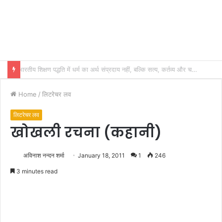
भारतीय शिक्षण पद्धति में धर्म का अर्थ संप्रदाय नहीं, बल्कि सत्य, कर्तव्य और चरित्र निर्माण है: विजय प्रकाश
Home
/
लिटरेचर लव
लिटरेचर लव
खोखली रचना (कहानी)
अविनाश नन्दन शर्मा
January 18, 2011
1
246
3 minutes read