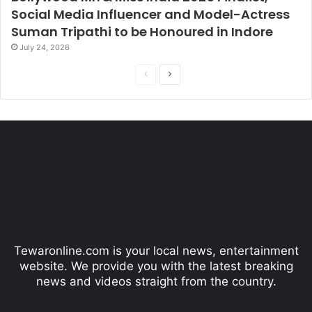
Social Media Influencer and Model-Actress
Suman Tripathi to be Honoured in Indore
July 24, 2026
P
N
r
e
e
x
v
t
i
p
o
a
u
g
s
e
p
Tewaronline.com is your local news, entertainment
a
website. We provide you with the latest breaking
g
news and videos straight from the country.
e