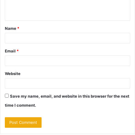
e
n
t
Name
*
*
Email
*
Website
Save my name, email, and website in this browser for the next
time I comment.