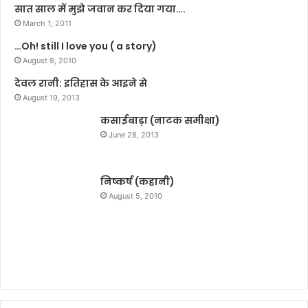
के
सात साल में मुझे जवान कर दिया गया….
बा
March 1, 2011
द
…Oh! still I love you ( a story)
ब
August 8, 2010
ल्ले
बा
देवल रानी: इतिहास के आइने से
जी
August 19, 2013
क
कसाईबाड़ा (नाटक समीक्षा)
र
ना
June 28, 2013
,
भो
ज
निष्कर्ष (कहानी)
पु
August 5, 2010
री
द
बं
ग
को
ते
लु
गु