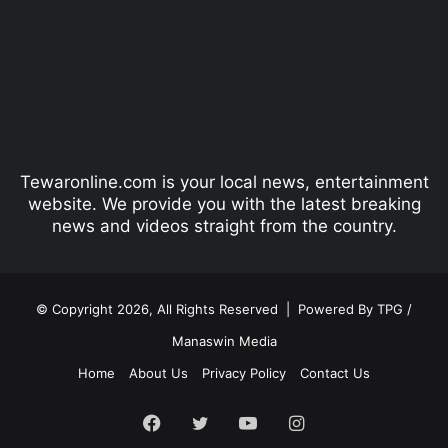
v
t
i
p
o
a
u
g
s
e
p
Tewaronline.com is your local news, entertainment
a
website. We provide you with the latest breaking
g
news and videos straight from the country.
e
© Copyright 2026, All Rights Reserved |
Powered By TPG /
Manaswin Media
Home
About Us
Privacy Policy
Contact Us
Facebook
Twitter
YouTube
Instagram