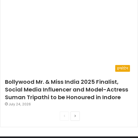
इन्फोटेन
Bollywood Mr. & Miss India 2025 Finalist,
Social Media Influencer and Model-Actress
Suman Tripathi to be Honoured in Indore
July 24, 2026
P
N
r
e
e
x