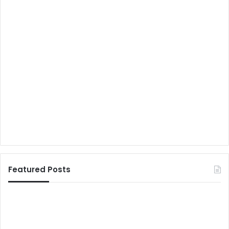
Featured Posts
प
पी
ट
पी
ना
ए