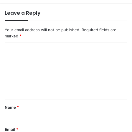
Leave a Reply
Your email address will not be published.
Required fields are
marked
*
C
o
m
m
e
n
t
Name
*
*
Email
*