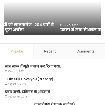
में
च
छ
ए
ठा
स
ने
1
श
9
न
9
July 6, 2020
पटना में छठा नेशनल एक्यूसप्रेशर कांफ्रेंस संपन्न
ल
0
ए
बै
क्यू
च
स
स्कू
प्रे
ल
Popular
Recent
Comments
श
रि
र
यू
कां
नि
सात साल में मुझे जवान कर दिया गया….
फ्रें
य
March 1, 2011
स
न
…Oh! still I love you ( a story)
सं
इ
प
August 8, 2010
वें
न्न
ट
देवल रानी: इतिहास के आइने से
!
August 19, 2013
!
कसाईबाड़ा (नाटक समीक्षा)