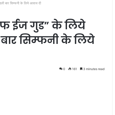
हली बार सिम्फनी के लिये आवाज दी
फ ईज गुड” के लिये
बार सिम्फनी के लिये
मुं
गे
र
में
0
161
3 minutes read
प्र
धा
न
January 27, 2025
मं
n- diary (part
मुंगेर में प्रधानमंत्री सूर्य घर योजना के
त्री
तहत 28 जनवरी को लगेगा कैंप
सू
र्य
घ
र