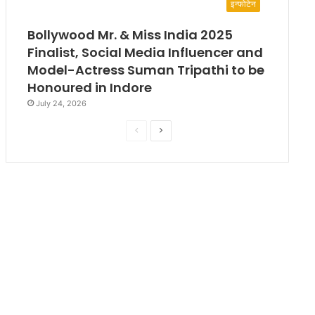
इन्फोटेन
Bollywood Mr. & Miss India 2025
Finalist, Social Media Influencer and
Model-Actress Suman Tripathi to be
Honoured in Indore
July 24, 2026
P
N
r
e
e
x
v
t
i
p
o
a
u
g
s
e
p
a