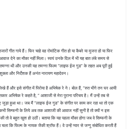
यो
ज
ना
के
त
ह
त
2
ं गीत गाये हैं। फिर चाहे वह रोमांटिक गीत हो या कैबरे या मुजरा हो या फिर
8
ज देने का मौका नहीं मिला। स्वयं उनके दिल में भी यह बात लंबे समय से
ज
न
तमन्ना थी और उनकी यह तमन्ना फिल्म “लाइफ ईज गुड” के तहत अब पूरी हुई
व
द शुक्ला और निर्देशक हैं अनंत नारायण महादेवन।
री
को
खे हैं और इसे संगीत में पिरोया है अभिषेक रे ने। बोल हैं, “रुत भीगे तन घर आयी
ल
गे
र अभिषेक रे कहते है, ” आशाजी से मेरा पुराना परिचय है। मैं उन्हें तब से
गा
ए जुड़ा हुआ था। जब मैं “लाइफ ईज गुड” के संगीत पर काम कर रहा था तो एक
कैं
 कभी सिम्फनी के लिये अब तक आशाजी की आवाज नहीं सुनी है तो क्यों न इस
प
 तो वे बहुत खुश हो उठीं। बताया कि यह पहला मौका होगा जब वे सिम्फनी के
ा कि फिल्म के नायक जैकी श्रॉफ हैं। वे उन्हें प्यार से जग्गु संबोधित करती हैं