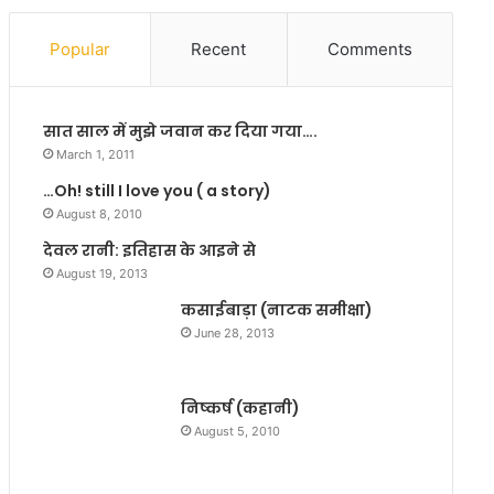
क
से
है
अ
Popular
Recent
Comments
मु
धि
के
क
श
अ
सात साल में मुझे जवान कर दिया गया….
पां
वै
डे
ध
March 1, 2011
का
श
…Oh! still I love you ( a story)
सु
रा
August 8, 2010
सा
ब
इ
की
देवल रानी: इतिहास के आइने से
ड
भ
August 19, 2013
नो
ट्टि
कसाईबाड़ा (नाटक समीक्षा)
ट
यों
June 28, 2013
को
कि
या
निष्कर्ष (कहानी)
ध्व
स्त
August 5, 2010