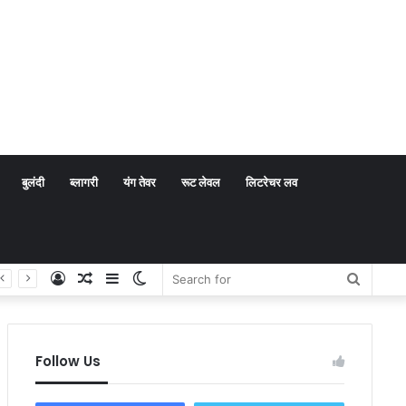
बुलंदी
ब्लागरी
यंग तेवर
रूट लेवल
लिटरेचर लव
Log
Random
Sidebar
Switch
Search
In
Article
skin
for
Follow Us