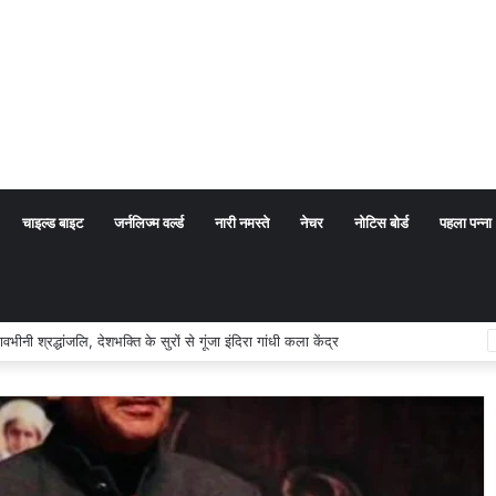
चाइल्ड बाइट
जर्नलिज्म वर्ल्ड
नारी नमस्ते
नेचर
नोटिस बोर्ड
पहला पन्ना
म का अर्थ संप्रदाय नहीं, बल्कि सत्य, कर्तव्य और चरित्र निर्माण है: विजय प्रकाश