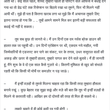
आती थीं। कई साल पहले, शायद तुम्हारी पहली ही पोस्टिंग वाले ऑफिस में बधाई देने
गया था तो डेढ घंटे तक रिसेप्शन पर बिठाये रखा था तुमने, फिर भी मिलने नहीं
आयी थीं। मुझे ही पता है कितना खराब लगा था मुझे कि मैं अचानक तुम्हारे लिए
इतना पराया हो गया कि .. .. तुम्हें आमने सामने मिल कर इतनी बड़ी सफलता की
बधाई भी नहीं दे सकता।
– तुम सब कुछ तो जानते थे। मैं उन दिनों एक दम नर्वस ब्रेक डाउन की
हालत तक जा पहुची थी। उन दिनों प्रोबेशन पर थी, एकदम नये माहौल, नयी
जिम्मेवारियों से एडजस्ट कर पाने का संकट, घर के तनाव, उधर ससुराल वालों की
अकड़ और ऊपर से तुम्हारी हालत, तुम्हारे पागल कर देने वाले बुलावे। मैं ही जानती
हूं, मैंने शुरू के वे दो एक साल कैसे गुज़ारे थे। कितनी मुश्किल से खुद को संभाले
रहती थी कि किसी भी मोर्चे पर कमज़ोर न पड़ जाऊं।
– मैं इन्हीं वज़हों से तुमसे मिलना चाहता रहा कि किसी तरह तुम्हारा हौसला
बनाये रखूं । कुछ बेहतर राह सुझा सकूं और मज़े की बात कि तुम भी इन्हीं वज़हों से
मिलने से कतराती रही। आखिर हम दो दोस्तों की तरह तो मिल ही सकते थे।
– तुम्हारे चाहने में ही कोई कमी रह गयी होगी ।