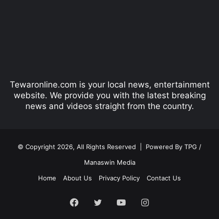
v
t
i
p
o
a
u
g
s
e
p
Tewaronline.com is your local news, entertainment
a
website. We provide you with the latest breaking
g
news and videos straight from the country.
e
© Copyright 2026, All Rights Reserved |
Powered By TPG /
Manaswin Media
Home
About Us
Privacy Policy
Contact Us
Facebook
Twitter
YouTube
Instagram