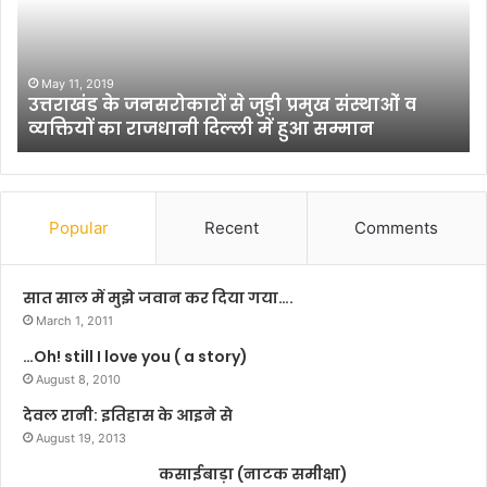
के
ग
प
हे
थ
हि
प
न्द
र
बा
April 30, 2025
अभिनय के पथ पर निरंतर बढ़ रहे हैं विजय पांडेय
नि
व
रं
रे
त
!
र
ब
Popular
Recent
Comments
ढ़
र
हे
सात साल में मुझे जवान कर दिया गया….
हैं
March 1, 2011
वि
…Oh! still I love you ( a story)
ज
य
August 8, 2010
पां
देवल रानी: इतिहास के आइने से
डे
August 19, 2013
य
कसाईबाड़ा (नाटक समीक्षा)