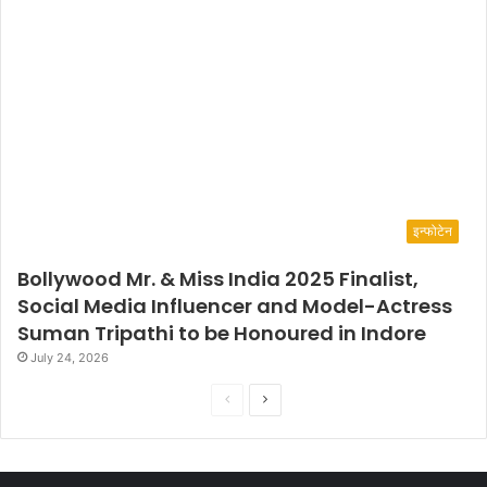
इन्फोटेन
Bollywood Mr. & Miss India 2025 Finalist,
Social Media Influencer and Model-Actress
Suman Tripathi to be Honoured in Indore
July 24, 2026
P
N
r
e
e
x