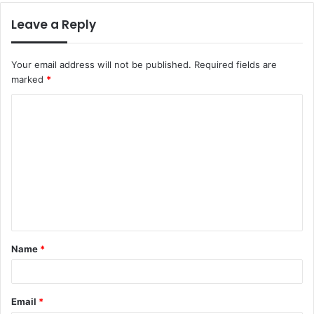
Leave a Reply
Your email address will not be published.
Required fields are
marked
*
C
o
m
m
e
n
t
Name
*
*
Email
*