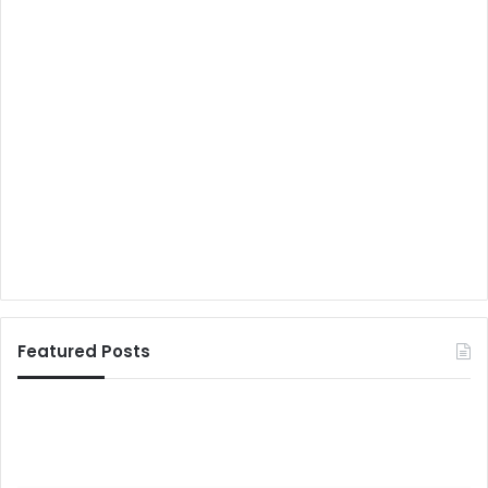
Featured Posts
अ
जा
भि
ग
न
-
य
जा