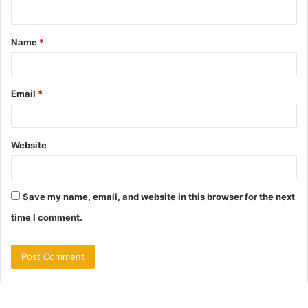
n
t
Name
*
*
Email
*
Website
Save my name, email, and website in this browser for the next
time I comment.