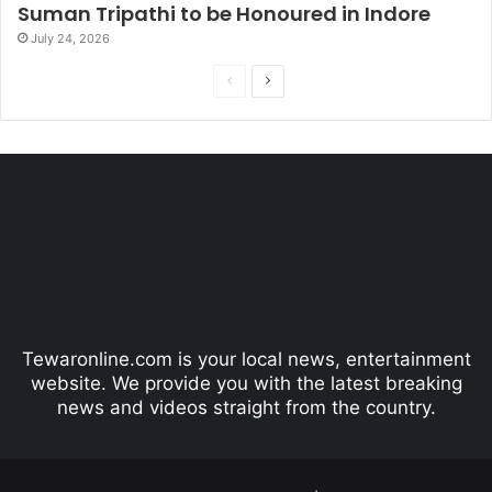
Suman Tripathi to be Honoured in Indore
July 24, 2026
P
N
r
e
e
x
v
t
i
p
o
a
u
g
s
e
p
Tewaronline.com is your local news, entertainment
a
website. We provide you with the latest breaking
g
news and videos straight from the country.
e