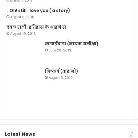
March 1, 2011
प
…Oh! still I love you ( a story)
र
August 8, 2010
हा
र्दि
देवल रानी: इतिहास के आइने से
क
August 19, 2013
शु
कसाईबाड़ा (नाटक समीक्षा)
भ
का
June 28, 2013
म
ना
एं
निष्कर्ष (कहानी)
दीं
August 5, 2010
Latest News