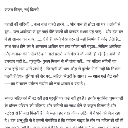
संजय मिश्र, नई दिल्ली
पहाड़ों की वादियाँ…. कल कल करते झरने…. और पास ही छोटा सा घर। लोगों से
दूर….उस आबोहवा से दूर जहां बीते सालों की करवट मध्यम पड़ जाए….और इस घर
में हो साजन का साथ……. ऐसे ही सपने देख तरुणाई बड़ी जिम्मेदारी ओढ़ लेती है…
साथ साथ होने का ये अहसास आखिर दम तक फीका नहीं पड़ता…लेकिन अमेरिका
औए कनाडा की ” लिबरेटेड ” नारी इससे आगे देखने की आदी हो रही हैं। शादी से
इनकार नहीं है….प्रकृति- पुरूष मिलन से भी तौबा नहीं… पर महिला संगिनी का
साथ इन्हें रास आने लगा है। जिन्दगी की भाग-दौड़ से फुर्सत मिली नहीं कि निकल
पड़ती हैं देश- दुनिया की सैर पर…महिला मित्रों के साथ। —
आल गर्ल
गेट अवे
—-का ये चलन पर्यटन उद्योग को नया आयाम दे रहा है।
सफल महिलाओं में बढ़ रही इस प्रवृति पर कई सर्वे हुए हैं। इनके मुताबिक़ घुमक्कड़ी
के दौरान परिवार की महिलाएं और संगिनी का साथ होने से सकून मिलता है और
स्ट्रेस से निजात मिलती है। ये चलन हर तरह की आउटिंग में देखने को मिल रहा
है। इस अनुभूति से वे इतनी रोमांचित हैं कि पर्यटन गाइड के तौर पर महिलाओं की ही
मांग करने लगी हैं। ख़ास बात ये है कि हर उम्र की महिलाओं का रुझान इस तरफ