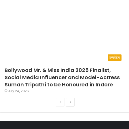
इन्फोटेन
Bollywood Mr. & Miss India 2025 Finalist,
Social Media Influencer and Model-Actress
Suman Tripathi to be Honoured in Indore
July 24, 2026
P
N
r
e
e
x
v
t