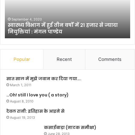
मे
ले
में
श्र
February 17, 2025
ादा
महाकुंभ मेले में श्रद्धालुओं की अप्रत्याशित भीड़ नियंत्र
द्धा
को लेकर मुंगेर जिला प्रशासन ने कसी कमर
लु
ओं
की
अ
प्र
Popular
Recent
Comments
त्या
शि
त
सात साल में मुझे जवान कर दिया गया….
भी
March 1, 2011
ड़
…Oh! still I love you ( a story)
नि
August 8, 2010
यं
त्र
देवल रानी: इतिहास के आइने से
ण
August 19, 2013
को
ले
कसाईबाड़ा (नाटक समीक्षा)
क
June 28, 2013