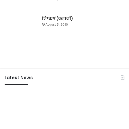
र
मुं
गे
निष्कर्ष (कहानी)
र
August 5, 2010
जि
ला
प्र
शा
स
न
ने
क
Latest News
सी
क
म
र