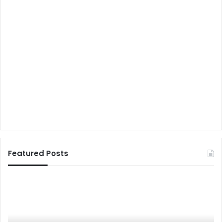
Featured Posts
म
हा
कुं
भ