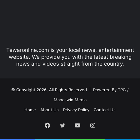
i
p
o
a
u
g
s
e
p
Tewaronline.com is your local news, entertainment
a
website. We provide you with the latest breaking
g
news and videos straight from the country.
e
© Copyright 2026, All Rights Reserved |
Powered By TPG /
Manaswin Media
Home
About Us
Privacy Policy
Contact Us
Facebook
Twitter
YouTube
Instagram