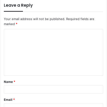
Leave a Reply
Your email address will not be published.
Required fields are
marked
*
C
o
m
m
e
n
t
Name
*
*
Email
*