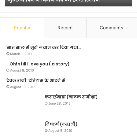
अं
रा
त
र
बू
रा
ल
Popular
Recent
Comments
ष्ट्री
य
र
स
ले
सात साल में मुझे जवान कर दिया गया….
म्मे
,
March 1, 2011
ल
तू
…Oh! still I love you ( a story)
न
मु
का
August 8, 2010
झ
आ
से
देवल रानी: इतिहास के आइने से
यो
प्
August 19, 2013
ज
र
न
कसाईबाड़ा (नाटक समीक्षा)
,
र
June 28, 2013
मु
ने
ख्य
क
अ
ज
निष्कर्ष (कहानी)
ति
रा
August 5, 2010
थि
स