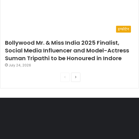
इन्फोटेन
Bollywood Mr. & Miss India 2025 Finalist,
Social Media Influencer and Model-Actress
Suman Tripathi to be Honoured in Indore
July 24, 2026
P
N
r
e
e
x
v
t
i
p
o
a
u
g
s
e