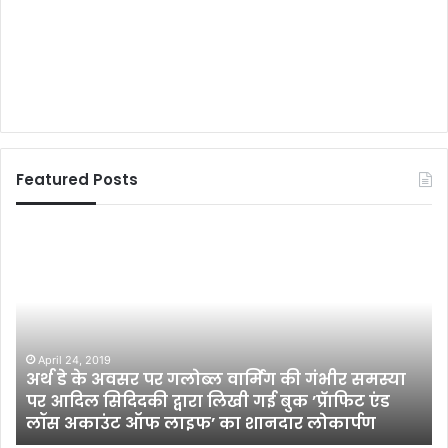
Featured Posts
न
दी
सं
र
क्ष
ण
के
भीर समस्या
लि
ाफिट एंड
ए
October 7, 2014
ार्पण
नदी संरक्षण के लिए दिल्ली में होगा मीडिया जु
दि
ल्ली