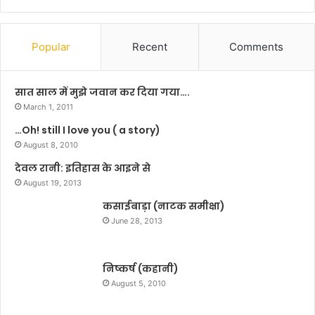
में
हो
गा
Popular
Recent
Comments
मी
डि
या
सात साल में मुझे जवान कर दिया गया….
जु
March 1, 2011
टा
…Oh! still I love you ( a story)
न
August 8, 2010
देवल रानी: इतिहास के आइने से
August 19, 2013
कसाईबाड़ा (नाटक समीक्षा)
June 28, 2013
निष्कर्ष (कहानी)
August 5, 2010