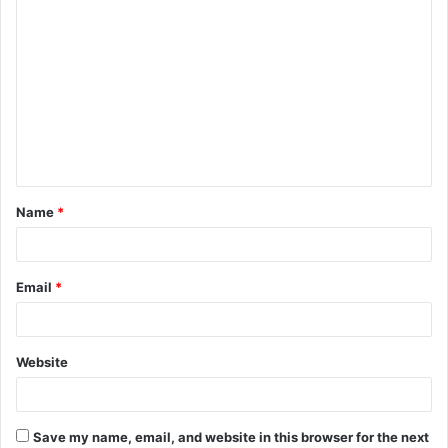
C
o
m
m
e
n
t
Name
*
*
Email
*
Website
Save my name, email, and website in this browser for the next