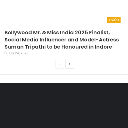
इन्फोटेन
Bollywood Mr. & Miss India 2025 Finalist,
Social Media Influencer and Model-Actress
Suman Tripathi to be Honoured in Indore
July 24, 2026
P
N
r
e
e
x
v
t
i
p
o
a
u
g
s
e