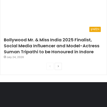
इन्फोटेन
Bollywood Mr. & Miss India 2025 Finalist,
Social Media Influencer and Model-Actress
Suman Tripathi to be Honoured in Indore
July 24, 2026
P
N
r
e
e
x
v
t
i
p
o
a
u
g