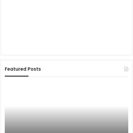
Featured Posts
ट्रू
छ
मी
ल
डि
-
या
क
कु
प
रु
ट
क्षे
व
त्र
वं
January 22, 2025