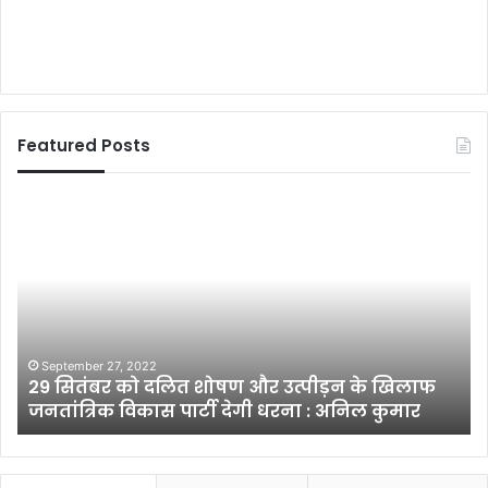
Featured Posts
मुं
गूं
गे
गी
र
(
में
ना
ग
ट
ण
क
तं
स
त्र
मी
January 27, 2024
मुंगेर में गणतंत्र दिवस के अवसर पर शान से लहराया
दि
क्षा
तिरंगा
व
)
स
के
अ