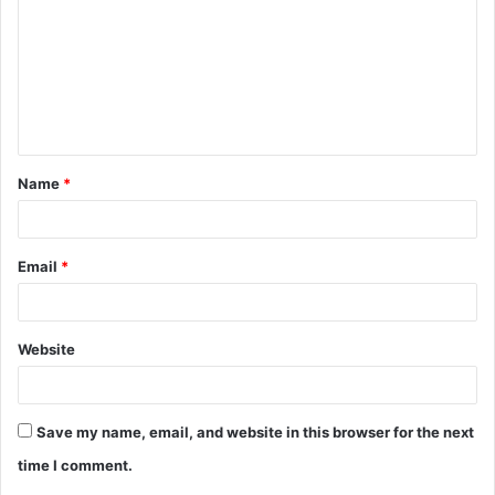
m
m
e
n
t
Name
*
*
Email
*
Website
Save my name, email, and website in this browser for the next
time I comment.