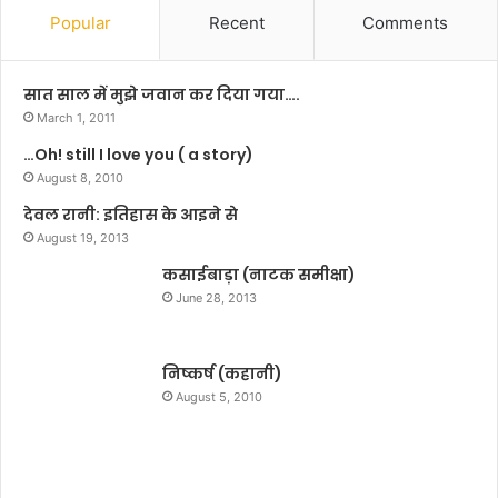
व
Popular
Recent
Comments
स
र
प
सात साल में मुझे जवान कर दिया गया….
र
March 1, 2011
शा
…Oh! still I love you ( a story)
न
से
August 8, 2010
ल
देवल रानी: इतिहास के आइने से
ह
August 19, 2013
रा
या
कसाईबाड़ा (नाटक समीक्षा)
ति
June 28, 2013
रं
गा
निष्कर्ष (कहानी)
August 5, 2010