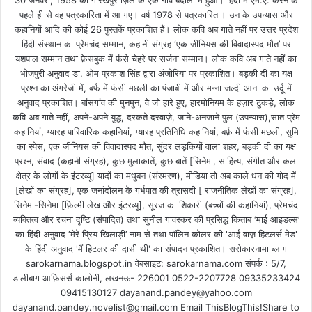
30 जनवरी, 1958 को गोरखपुर ज़िले के एक गांव बैदौली में हुआ। हिंदी में एम.ए. करने के
पहले ही से वह पत्रकारिता में आ गए। वर्ष 1978 से पत्रकारिता। उन के उपन्यास और
कहानियों आदि की कोई 26 पुस्तकें प्रकाशित हैं। लोक कवि अब गाते नहीं पर उत्तर प्रदेश
हिंदी संस्थान का प्रेमचंद सम्मान, कहानी संग्रह ‘एक जीनियस की विवादास्पद मौत’ पर
यशपाल सम्मान तथा फ़ेसबुक में फंसे चेहरे पर सर्जना सम्मान। लोक कवि अब गाते नहीं का
भोजपुरी अनुवाद डा. ओम प्रकाश सिंह द्वारा अंजोरिया पर प्रकाशित। बड़की दी का यक्ष
प्रश्न का अंगरेजी में, बर्फ़ में फंसी मछली का पंजाबी में और मन्ना जल्दी आना का उर्दू में
अनुवाद प्रकाशित। बांसगांव की मुनमुन, वे जो हारे हुए, हारमोनियम के हज़ार टुकड़े, लोक
कवि अब गाते नहीं, अपने-अपने युद्ध, दरकते दरवाज़े, जाने-अनजाने पुल (उपन्यास),सात प्रेम
कहानियां, ग्यारह पारिवारिक कहानियां, ग्यारह प्रतिनिधि कहानियां, बर्फ़ में फंसी मछली, सुमि
का स्पेस, एक जीनियस की विवादास्पद मौत, सुंदर लड़कियों वाला शहर, बड़की दी का यक्ष
प्रश्न, संवाद (कहानी संग्रह), कुछ मुलाकातें, कुछ बातें [सिनेमा, साहित्य, संगीत और कला
क्षेत्र के लोगों के इंटरव्यू] यादों का मधुबन (संस्मरण), मीडिया तो अब काले धन की गोद में
[लेखों का संग्रह], एक जनांदोलन के गर्भपात की त्रासदी [ राजनीतिक लेखों का संग्रह],
सिनेमा-सिनेमा [फ़िल्मी लेख और इंटरव्यू], सूरज का शिकारी (बच्चों की कहानियां), प्रेमचंद
व्यक्तित्व और रचना दृष्टि (संपादित) तथा सुनील गावस्कर की प्रसिद्ध किताब ‘माई आइडल्स’
का हिंदी अनुवाद ‘मेरे प्रिय खिलाड़ी’ नाम से तथा पॉलिन कोलर की 'आई वाज़ हिटलर्स मेड'
के हिंदी अनुवाद 'मैं हिटलर की दासी थी' का संपादन प्रकाशित। सरोकारनामा ब्लाग
sarokarnama.blogspot.in वेबसाइट: sarokarnama.com संपर्क : 5/7,
डालीबाग आफ़िसर्स कालोनी, लखनऊ- 226001 0522-2207728 09335233424
09415130127 dayanand.pandey@yahoo.com
dayanand.pandey.novelist@gmail.com Email ThisBlogThis!Share to