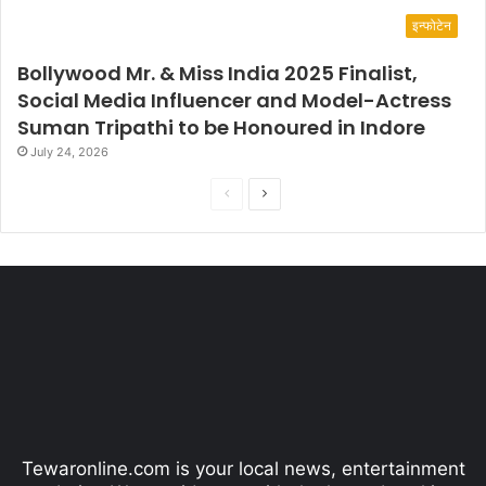
इन्फोटेन
Bollywood Mr. & Miss India 2025 Finalist,
Social Media Influencer and Model-Actress
Suman Tripathi to be Honoured in Indore
July 24, 2026
P
N
r
e
e
x
v
t
i
p
o
a
u
g
s
e
p
Tewaronline.com is your local news, entertainment
a