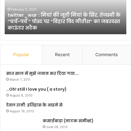
में
आ
ला
स्थ
यं
प
January 16, 2024
भीषण सर्दी में लायंस क्लब ने मोतिहारी में जरूरतमंदों
स
र
को बांटे कंबल
क्ल
रो
ब
क
ने
औ
मो
र
ति
चु
Popular
Recent
Comments
हा
ना
री
वी
में
तै
सात साल में मुझे जवान कर दिया गया….
ज
या
March 1, 2011
रू
री
…Oh! still I love you ( a story)
र
जो
त
August 8, 2010
रो
मं
प
देवल रानी: इतिहास के आइने से
दों
र
August 19, 2013
को
!
बां
कसाईबाड़ा (नाटक समीक्षा)
टे
June 28, 2013