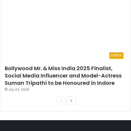
इन्फोटेन
Bollywood Mr. & Miss India 2025 Finalist,
Social Media Influencer and Model-Actress
Suman Tripathi to be Honoured in Indore
July 24, 2026
P
N
r
e
e
x
v
t