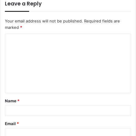
Leave a Reply
Your email address will not be published.
Required fields are
marked
*
C
o
m
m
e
n
t
Name
*
*
Email
*