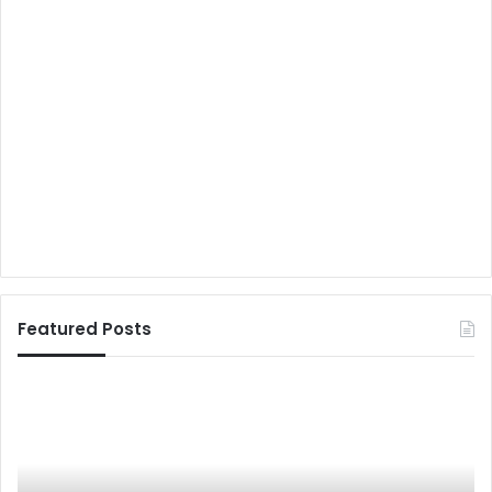
Featured Posts
भी
शि
ष
व
ण
भ
स
क्तों
र्दी
की