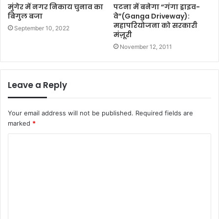
मुंगेर में नगर निकाय चुनाव का
पटना में बनेगा “गंगा ड्राइव-
बिगुल बजा
वे”(Ganga Driveway):
महापरियोजना को सरकारी
September 10, 2022
मंज़ूरी
November 12, 2011
Leave a Reply
Your email address will not be published.
Required fields are
marked
*
C
o
m
m
e
n