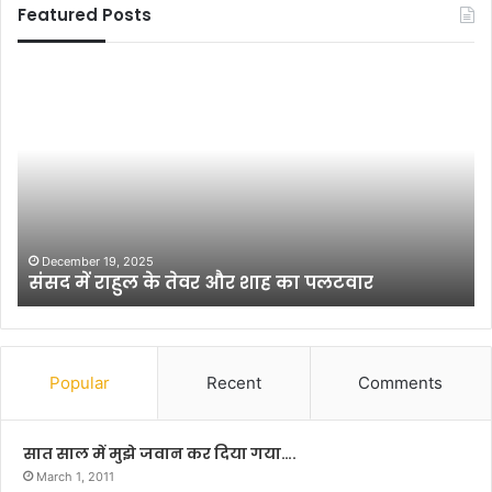
Featured Posts
क
मुं
ल
गे
ह
र
क
में
र
अ
ने
धि
वा
कां
लों
श
August 12, 2017
कलह करने वालों के लिए सबक है मुकेश पांडे का
के
बैं
सुसाइड नोट
लि
क
ए
र्स
स
के
ब
दु
क
र्व्य
Popular
Recent
Comments
है
व
मु
हा
के
र
सात साल में मुझे जवान कर दिया गया….
श
से
March 1, 2011
पां
उ