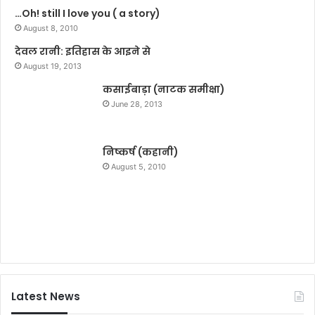
…Oh! still I love you ( a story)
डे
द्य
का
August 8, 2010
मी
सु
व
देवल रानी: इतिहास के आइने से
सा
कि
August 19, 2013
इ
सा
ड
कसाईबाड़ा (नाटक समीक्षा)
नों
नो
को
June 28, 2013
ट
न
हीं
मि
निष्कर्ष (कहानी)
ल
August 5, 2010
पा
ता
है
ऋ
ण
:
डी
ए
Latest News
म