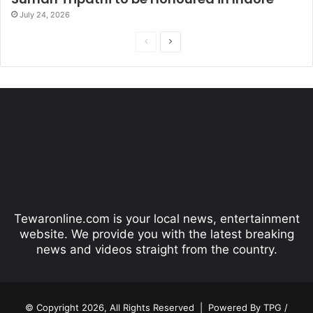
July 24, 2026
P
N
r
e
e
x
v
t
i
p
o
a
u
g
s
e
p
Tewaronline.com is your local news, entertainment
a
website. We provide you with the latest breaking
g
news and videos straight from the country.
e
© Copyright 2026, All Rights Reserved |
Powered By TPG /