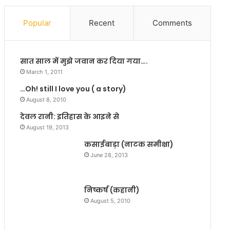
ना
लि
प
ए
Popular
Recent
Comments
र
दे
ब
श
नी
छो
सात साल में मुझे जवान कर दिया गया….
बॉ
ड़ें
ली
अ
March 1, 2011
वु
नं
…Oh! still I love you ( a story)
ड
त
August 8, 2010
फि
मू
ल्म
र्ति
देवल रानी: इतिहास के आइने से
‘
August 19, 2013
बु
कसाईबाड़ा (नाटक समीक्षा)
र
June 28, 2013
हा
न
’
निष्कर्ष (कहानी)
की
स्ट्री
August 5, 2010
मिं
ग