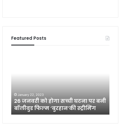
Featured Posts
2
आ
6
त्म
ज
ह
न
त्या
व
क
री
र
को
ने
January 22, 2023
Septemb
हो
वा
26 जनवरी को होगा सच्ची घटना पर बनी
आत्महत
गा
ले
-2)
बॉलीवुड फिल्म ‘बुरहान’की स्ट्रीमिंग
देश छोड़
स
कि
च्ची
सा
घ
नों
ट
के