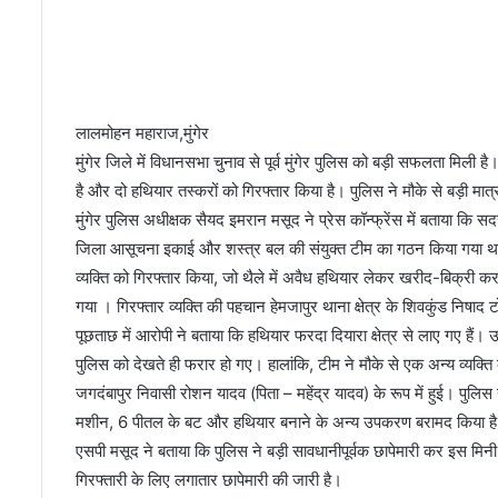
या
नि
धा
न
पां
डे
लालमोहन महाराज,मुंगेर
य
मुंगेर जिले में विधानसभा चुनाव से पूर्व मुंगेर पुलिस को बड़ी सफलता मिली
ने
है और दो हथियार तस्करों को गिरफ्तार किया है। पुलिस ने मौके से बड़ी मात्र
जि
मुंगेर पुलिस अधीक्षक सैयद इमरान मसूद ने प्रेस कॉन्फ्रेंस में बताया कि स
ला
जिला आसूचना इकाई और शस्त्र बल की संयुक्त टीम का गठन किया गया था। ट
प
दा
व्यक्ति को गिरफ्तार किया, जो थैले में अवैध हथियार लेकर खरीद-बिक्री 
धि
गया । गिरफ्तार व्यक्ति की पहचान हेमजापुर थाना क्षेत्र के शिवकुंड निषा
का
पूछताछ में आरोपी ने बताया कि हथियार फरदा दियारा क्षेत्र से लाए गए हैं।
रि
पुलिस को देखते ही फरार हो गए। हालांकि, टीम ने मौके से एक अन्य व्यक्त
यों
को
जगदंबापुर निवासी रोशन यादव (पिता – महेंद्र यादव) के रूप में हुई। पुलिस न
दि
मशीन, 6 पीतल के बट और हथियार बनाने के अन्य उपकरण बरामद किया ह
या
एसपी मसूद ने बताया कि पुलिस ने बड़ी सावधानीपूर्वक छापेमारी कर इस मिनी 
आ
गिरफ्तारी के लिए लगातार छापेमारी की जारी है।
व