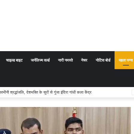
चाइल्ड बाइट
जर्नलिज्म वर्ल्ड
नारी नमस्ते
नेचर
नोटिस बोर्ड
पहला पन्ना
म का अर्थ संप्रदाय नहीं, बल्कि सत्य, कर्तव्य और चरित्र निर्माण है: विजय प्रकाश