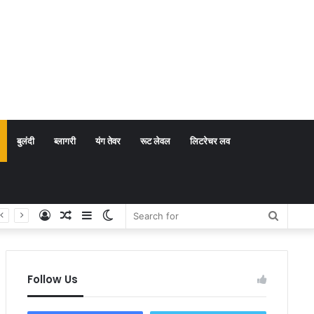
बुलंदी
ब्लागरी
यंग तेवर
रूट लेवल
लिटरेचर लव
Log
Random
Sidebar
Switch
Search
In
Article
skin
for
Follow Us