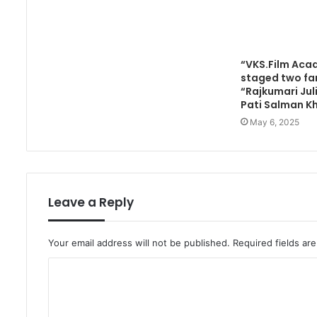
“VKS.Film Ac
staged two fa
“Rajkumari Ju
Pati Salman K
May 6, 2025
Leave a Reply
Your email address will not be published.
Required fields a
C
o
m