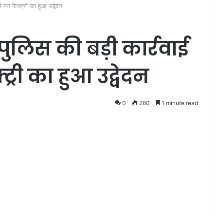
िनी गन फैक्ट्री का हुआ उद्वेदन
ुई पुलिस की बड़ी कार्रवाई
्री का हुआ उद्वेदन
प
ट
0
260
1 minute read
ना
को
मैं
ने
क
ुक्त दया निधान
री
रियों को दिया
July 30, 2010
ब
पटना को मैंने करीब से देखा है (पार्ट
से
दे
खा
है