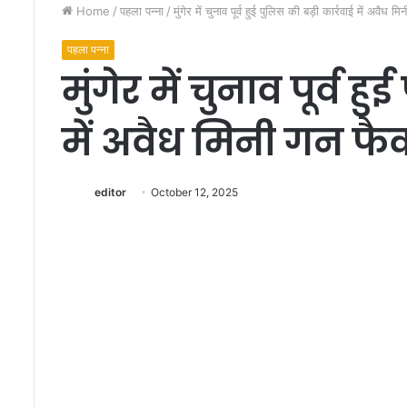
Home
/
पहला पन्ना
/
मुंगेर में चुनाव पूर्व हुई पुलिस की बड़ी कार्रवाई में अवैध म
पहला पन्ना
मुंगेर में चुनाव पूर्व ह
में अवैध मिनी गन फैक्ट
मुं
गे
editor
October 12, 2025
र
में
प्र
मं
June 11, 2022
ड
मुंगेर में प्रमंडलीय आय
ली
पांडेय ने जिला पदाधिका
य
आवश्यक दिशा निर्देश
आ
यु
क्त
द