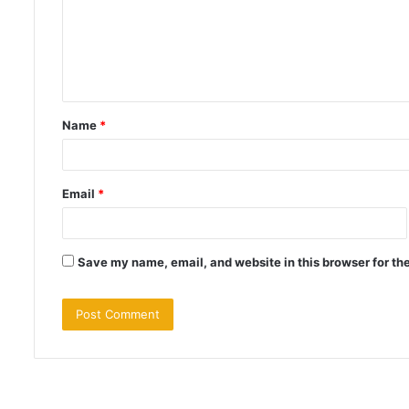
m
e
n
t
Name
*
*
Email
*
Save my name, email, and website in this browser for th