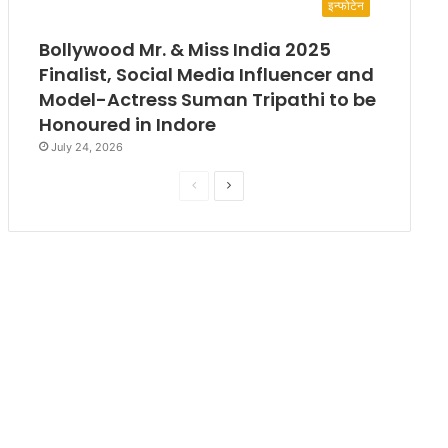
इन्फोटेन
Bollywood Mr. & Miss India 2025
Finalist, Social Media Influencer and
Model-Actress Suman Tripathi to be
Honoured in Indore
July 24, 2026
P
N
r
e
e
x
v
t
i
p
o
a
u
g
s
e
p
a