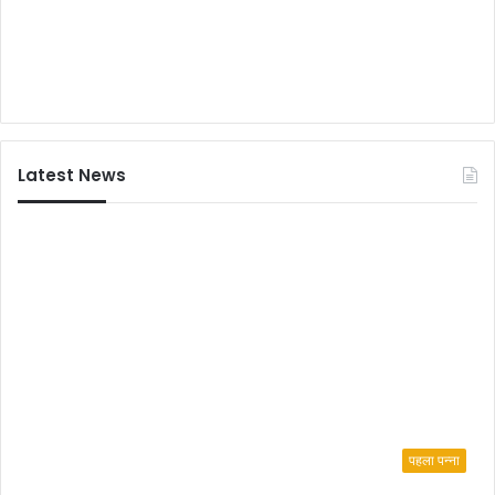
श्री
रा
म
मं
दि
र
प्र
Latest News
ति
कृ
ति
र
थ
र
वा
ना
पहला पन्ना