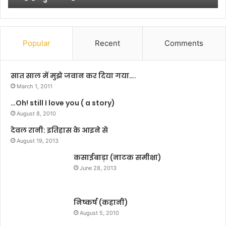
उ
द्घो
ष
के
Popular
Recent
Comments
सा
थ
श्री
सात साल में मुझे जवान कर दिया गया….
रा
March 1, 2011
म
…Oh! still I love you ( a story)
जा
August 8, 2010
न
की
देवल रानी: इतिहास के आइने से
मं
August 19, 2013
दि
कसाईबाड़ा (नाटक समीक्षा)
र
ठा
June 28, 2013
कु
र
बा
निष्कर्ष (कहानी)
ड़ी
August 5, 2010
से