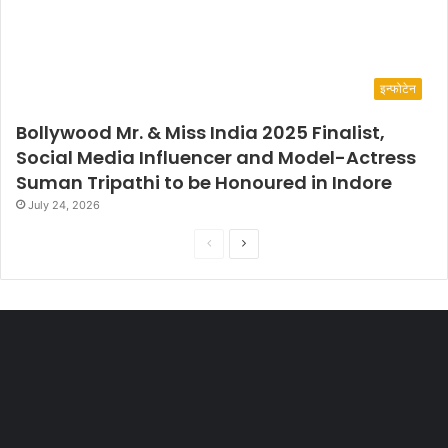
इन्फोटेन
Bollywood Mr. & Miss India 2025 Finalist,
Social Media Influencer and Model-Actress
Suman Tripathi to be Honoured in Indore
July 24, 2026
P
N
r
e
e
x
v
t
i
p
o
a
u
g
s
e