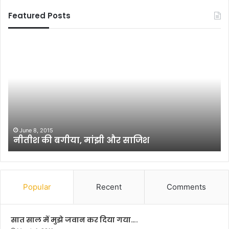
Featured Posts
न
न
रें
ये
द्र
रि
सिं
श्तों
ह
की
रा
ओ
व
र
त
भा
मॉ
र
November 8, 2022
नरेंद्र सिंह रावत मॉरीशस के राष्ट्रपति से सम्मानित
री
त
श
-
स
पा
के
क
रा
के
Popular
Recent
Comments
ष्ट्र
ब
प
ढ़
ति
ते
सात साल में मुझे जवान कर दिया गया….
से
क