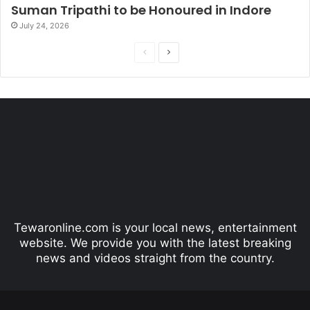
Suman Tripathi to be Honoured in Indore
July 24, 2026
P
N
r
e
e
x
v
t
i
p
o
a
u
g
s
e
p
Tewaronline.com is your local news, entertainment
a
website. We provide you with the latest breaking
g
news and videos straight from the country.
e