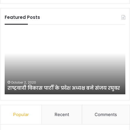
Featured Posts
ए
जा
क
ग
ही
र
रो
ण
के
के
रू
अ
प
वै
में
ध
उ
मुं
October 1, 2012
एक हीरो के रूप में उभरे हैं रणवीर यादव
भ
गे
रे
र
हैं
सं
र
स्क
ण
र
Popular
Recent
Comments
वी
ण
र
के