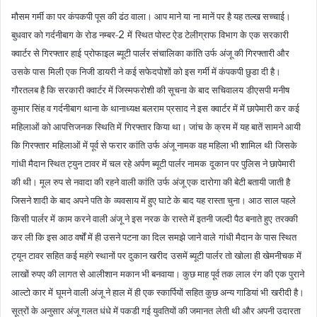
मौसम गर्मी का पर कंपकपी पूस की ढंठ वाला। आप माने या
ना मानें पर है यह तल्ख सच्चाई।
2
बुधवार को गर्दनीबाग के रोड नम्बर-
में
स्थित पोस्ट ऐड टेलीग्राफ विभाग के एक सरकारी
क्वार्टर से गिरफ्तार हाई
प्रोफाइल ब्यूटी पार्लर संचालिका कांति उर्फ अंजू की गिरफ्तारी और
उसके पास
मिली एक निजी डायरी ने कई सफेदपोशों को इस गर्मी में कंपकपी छुडा दी है।
गौरतलब है कि सरकारी क्वार्टर में जिस्मफरोशी की सूचना के बाद सचिवालय
डीएसपी मनीष
कुमार सिंह व गर्दनीबाग थाना के थानाध्यक्ष बलराम प्रसाद ने इस
क्वार्टर में में छापेमारी कर कई
महिलाओं को आपत्तिजनक स्थिति में
गिरफ्तार किया था। जांच के क्रम में यह बातें सामने आयी
कि गिरफ्तार
महिलाओं में पूर्व से फरार कांति उर्फ अंजू नामक वह महिला भी शामिल थी
जिसके
गांधी मैदान स्थित ट्युन टावर में चल रहे अर्पण ब्यूटी पार्लर नामक
दूकान पर पुलिस ने छापेमारी
की थी। मूल रुप से नवादा की रहने वाली कांति
उर्फ अंजू एक दारोगा की बेटी बतायी जाती है
जिसने शादी के बाद अपने पति के
व्यवसाय में हुए घाटे के बाद यह रास्ता चुना। आठ साल पहले
किसी पार्लर में
काम करने वाली अंजू ने इस नरक के रास्ते में इतनी जल्दी पैठ बनाते हुए
तरक्की
कर ली कि इस आठ वर्षों में ही उसने पटना का दिल समझे जाने वाले
गांधी मैदान के पास स्थित
ट्यून टावर सहित कई महंगे स्थानों पर दुकान खरीद
उसमें ब्यूटी पार्लर तो खोला ही खेमनीचक में
लाखों रुपए की लागत से आलीशान
मकान भी बनवाया। कुछ माह पूर्व तक लाल रंग की एक पुराने
आल्टो कार में
घूमने वाली अंजू ने हाल में ही एक स्कार्पियों सहित कुछ अन्य गाडियां भी
खरीदी है।
सूत्रों के अनुसार अंजू गलत धंधे में पकडी गई युवतियों की जमानत
लेती थी और अपनी उदारता