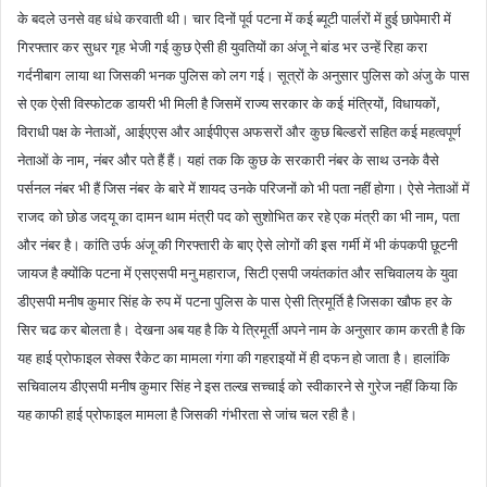
के बदले उनसे वह धंधे करवाती थी। चार दिनों पूर्व
पटना में कई ब्यूटी पार्लरों में हुई छापेमारी में
गिरफ्तार कर सुधर गृह
भेजी गई कुछ ऐसी ही युवतियों का अंजू ने बांड भर उन्हें रिहा करा
गर्दनीबाग
लाया था जिसकी भनक पुलिस को लग गई। सूत्रों के अनुसार पुलिस को अंजु के
पास
,
,
से एक ऐसी विस्फोटक डायरी भी मिली है जिसमें राज्य सरकार के कई
मंत्रियों
विधायकों
,
विराधी पक्ष के नेताओं
आईएएस और आईपीएस अफसरों और
कुछ बिल्डरों सहित कई महत्वपूर्ण
,
नेताओं के नाम
नंबर और पते हैं हैं। यहां
तक कि कुछ के सरकारी नंबर के साथ उनके वैसे
पर्सनल नंबर भी हैं जिस नंबर
के बारे में शायद उनके परिजनों को भी पता नहीं होगा। ऐसे नेताओं में
,
राजद
को छोड जदयू का दामन थाम मंत्री पद को सुशोभित कर रहे एक मंत्री का भी नाम
पता
और नंबर है। कांति उर्फ अंजू की गिरफ्तारी के बाए ऐसे लोगों की इस
गर्मी में भी कंपकपी छूटनी
,
जायज है क्योंकि पटना में एसएसपी मनु महाराज
सिटी एसपी जयंतकांत और सचिवालय के युवा
डीएसपी मनीष कुमार सिंह के रुप में
पटना पुलिस के पास
ऐसी त्रिमूर्ति है जिसका खौफ हर के
सिर चढ कर बोलता है।
देखना अब यह है कि ये त्रिमूर्तीं अपने नाम के अनुसार काम करती है कि
यह
हाई प्रोफाइल सेक्स रैकेट का मामला गंगा की गहराइयों में ही दफन हो जाता
है। हालांकि
सचिवालय डीएसपी मनीष कुमार सिंह ने इस तल्ख सच्चाई को
स्वीकारने से गुरेज नहीं किया कि
यह काफी हाई प्रोफाइल मामला है जिसकी
गंभीरता से जांच चल रही है।