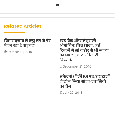
W
e
b
s
Related Articles
i
t
बिहार चुनाव में छद्म रुप से पैर
स्टेट बैंक ऑफ मैसूर की
e
फैला रहा है बाहुबल
औद्योगिक वित्त शाखा, नई
दिल्ली में सौ करोड़ से भी ज्यादा
October 12, 2010
का घपला, चार अधिकारी
निलंबित
September 21, 2010
सफेदपोशों की 101 पत्थर खदानों
ने छीन लिया सोनभद्रवासियों
का चैन
July 20, 2013