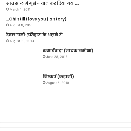
या
बा
सात साल में मुझे जवान कर दिया गया….
द
रे
March 1, 2011
व
में
…Oh! still I love you ( a story)
जां
August 8, 2010
च
के
देवल रानी: इतिहास के आइने से
आ
August 19, 2013
दे
कसाईबाड़ा (नाटक समीक्षा)
श
June 28, 2013
निष्कर्ष (कहानी)
August 5, 2010