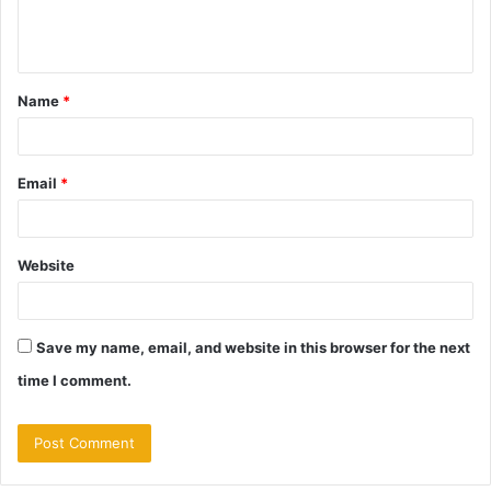
e
n
t
Name
*
*
Email
*
Website
Save my name, email, and website in this browser for the next
time I comment.