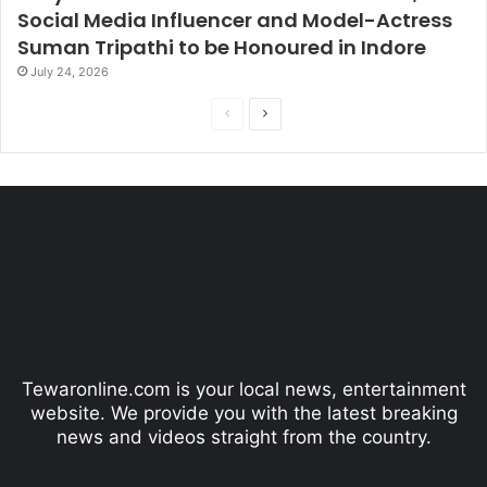
Social Media Influencer and Model-Actress
Suman Tripathi to be Honoured in Indore
July 24, 2026
P
N
r
e
e
x
v
t
i
p
o
a
u
g
s
e
p
Tewaronline.com is your local news, entertainment
a
website. We provide you with the latest breaking
g
news and videos straight from the country.
e