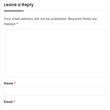
Leave a Reply
Your email address will not be published.
Required fields are
marked
*
C
o
m
m
e
n
t
Name
*
*
Email
*