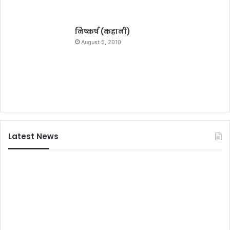
ज
क्
लि
र
के
निष्कर्ष (कहानी)
वा
August 5, 2010
ह
न
क
क
या
क्ष
ति
ग्
Latest News
स्