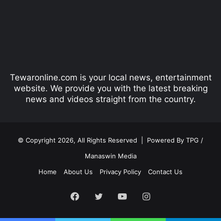
i
p
o
a
u
g
s
e
p
Tewaronline.com is your local news, entertainment
a
website. We provide you with the latest breaking
g
news and videos straight from the country.
e
© Copyright 2026, All Rights Reserved |
Powered By TPG /
Manaswin Media
Home
About Us
Privacy Policy
Contact Us
Facebook
Twitter
YouTube
Instagram