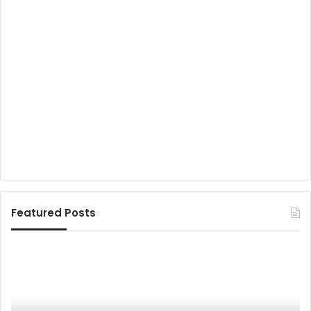
Featured Posts
4
ध
सा
र
ल
ह
पू
रा
र्व
में