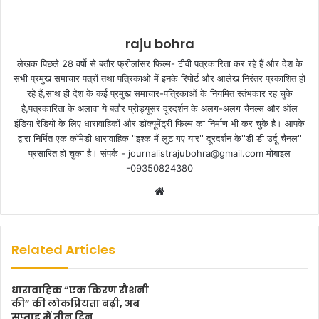
raju bohra
लेखक पिछले 28 वर्षो से बतौर फ्रीलांसर फिल्म- टीवी पत्रकारिता कर रहे हैं और देश के
सभी प्रमुख समाचार पत्रों तथा पत्रिकाओ में इनके रिपोर्ट और आलेख निरंतर प्रकाशित हो
रहे हैं,साथ ही देश के कई प्रमुख समाचार-पत्रिकाओं के नियमित स्तंभकार रह चुके
है,पत्रकारिता के अलावा ये बतौर प्रोड्यूसर दूरदर्शन के अलग-अलग चैनल्स और ऑल
इंडिया रेडियो के लिए धारावाहिकों और डॉक्यूमेंट्री फिल्म का निर्माण भी कर चुके है। आपके
द्वारा निर्मित एक कॉमेडी धारावाहिक ''इश्क मैं लुट गए यार'' दूरदर्शन के''डी डी उर्दू चैनल''
प्रसारित हो चुका है। संपर्क - journalistrajubohra@gmail.com मोबाइल
-09350824380
W
e
b
s
Related Articles
i
t
धारावाहिक “एक किरण रौशनी
e
की” की लोकप्रियता बढ़ी, अब
सप्ताह में तीन दिन