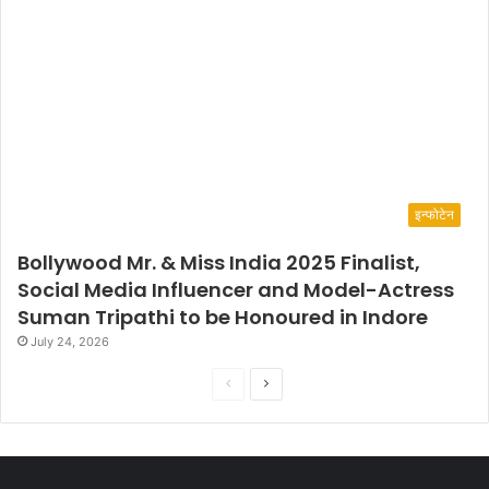
इन्फोटेन
Bollywood Mr. & Miss India 2025 Finalist,
Social Media Influencer and Model-Actress
Suman Tripathi to be Honoured in Indore
July 24, 2026
P
N
r
e
e
x
v
t