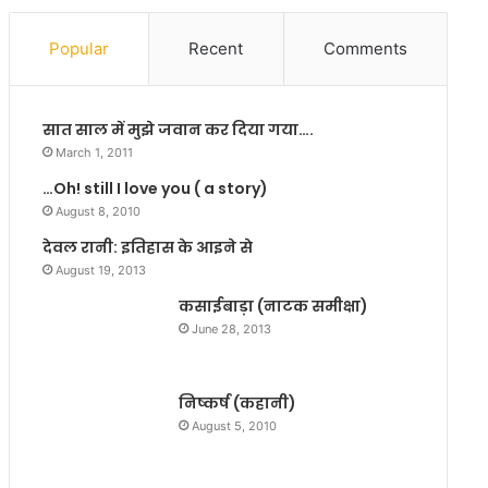
त
र
Popular
Recent
Comments
ह
प
ह
सात साल में मुझे जवान कर दिया गया….
ली
बा
March 1, 2011
र
…Oh! still I love you ( a story)
धा
August 8, 2010
रा
वा
देवल रानी: इतिहास के आइने से
हि
August 19, 2013
क
कसाईबाड़ा (नाटक समीक्षा)
“
June 28, 2013
ए
क
कि
निष्कर्ष (कहानी)
र
ण
August 5, 2010
रौ
श