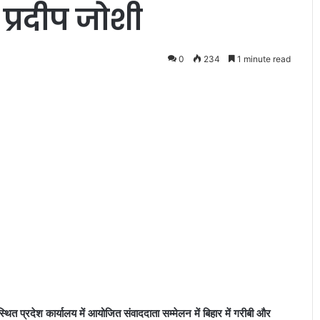
प्रदीप जोशी
0
234
1 minute read
ह
मा
रे
पा
रि
स्थि
ति
July 8, 2020
की
हमारे पारिस्थितिकी तंत्र को संतुलित
तं
्मिता पर सवाल
रखते हैं पेड़ पौधे : मेधा यादव
त्र
को
सं
स्थित प्रदेश कार्यालय में आयोजित संवाददाता सम्मेलन में बिहार में गरीबी और
तु