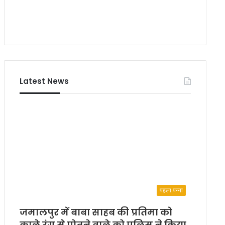
नी
की
”
से
छो
टे
प
र्दे
Latest News
प
र
भी
‘
गां
धी
गि
री
’
पहला पन्ना
जमालपुर में बाबा साहब की प्रतिमा को
काले रंग से पोतने वाले को पुलिस ने किया