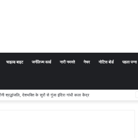
चाइल्ड बाइट
जर्नलिज्म वर्ल्ड
नारी नमस्ते
नेचर
नोटिस बोर्ड
पहला पन्ना
्धांजलि, देशभक्ति के सुरों से गूंजा इंदिरा गांधी कला केंद्र