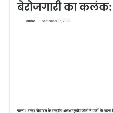
बेरोजगारी का कलंक: 
editor
September 15, 2020
के
ज
री
वा
ल
की
प्र
यो
November 9, 2013
ग
केजरीवाल की प्रयोगधर
ध
र्मि
ता
पटना। राष्ट्र सेवा दल के राष्ट्रीय अध्यक्ष प्रदीप जोशी ने पार्टी के पटना 
प