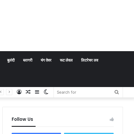
बुलंदी
ब्लागरी
यंग तेवर
रूट लेवल
लिटरेचर लव
Log
Random
Sidebar
Switch
Search
In
Article
skin
for
Follow Us