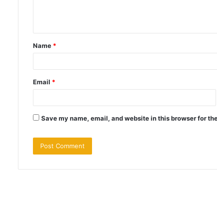
e
n
t
Name
*
*
Email
*
Save my name, email, and website in this browser for th