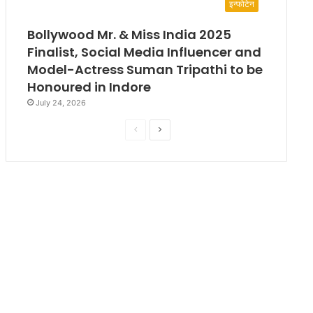
इन्फोटेन
Bollywood Mr. & Miss India 2025
Finalist, Social Media Influencer and
Model-Actress Suman Tripathi to be
Honoured in Indore
July 24, 2026
P
N
r
e
e
x
v
t
i
p
o
a
u
g
s
e
p
a