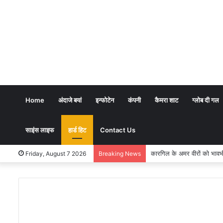
Home
अंदाजे बयां
इन्फोटेन
कंपनी
कैमरा शाट
ग्लोब दी गल
साइंस लाइफ
हार्ड हिट
Contact Us
कारगिल के अमर वीरों को भावभीनी श्रद
Friday, August 7 2026
Breaking News