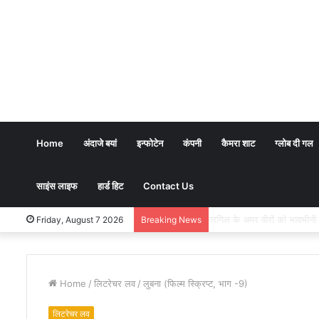
Home
अंदाजे बयां
इन्फोटेन
कंपनी
कैमरा शाट
ग्लोब दी गल
साइंस लाइफ
हार्ड हिट
Contact Us
भारतीय शिक्षण पद्धति में धर्म क
Friday, August 7 2026
Breaking News
Home
/
लिटरेचर लव
/
लुबना (फिल्म स्क्रिप्ट, भाग -9)
लिटरेचर लव