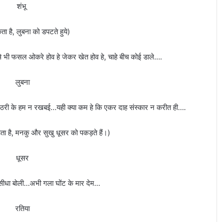
ंभू
गे
रा
जा
कता है, लुबना को डपटते हुये)
क
र्ण
से भी फसल ओकरे होव हे जेकर खेत होव हे, चाहे बीच कोई डाले….
मी
र
का
ुबना
सि
म
ी गठरी के हम न रखबई…यही क्या कम हे कि एकर दाह संस्कार न करीत ही….
स
मि
ति
ा है, मनकु और सुखु धूसर को पकड़ते हैं।)
के
अ
ूसर
ध्य
क्ष
टा सीधा बोली…अभी गला घोंट के मार देम…
तिया