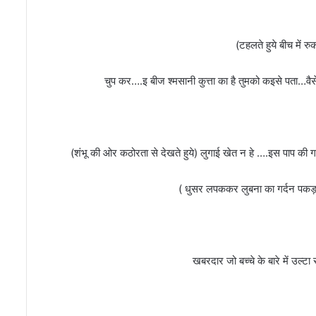
श
दो
द
र्ज
(टहलते हुये बीच में रु
न
अ
चुप कर….इ बीज श्मसानी कुत्ता का है तुमको कइसे पता…वै
भि
यु
क्तों
ल
को
मुं
(शंभू की ओर कठोरता से देखते हुये) लुगाई खेत न हे ….इस पाप क
गे
र
पु
( धुसर लपककर लुबना का गर्दन पकड़त
लि
स
ध
ने
कि
खबरदार जो बच्चे के बारे में उल्
या
गि
र
र
फ्ता