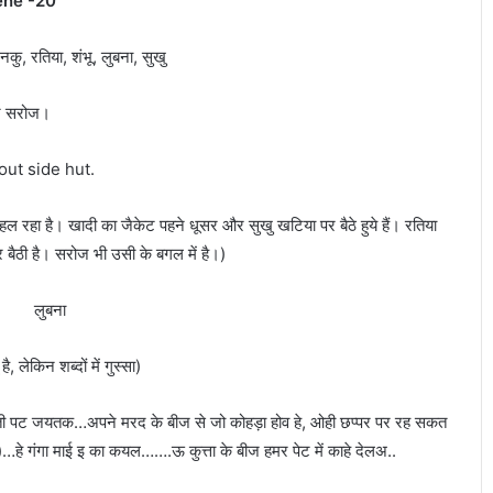
ene -20
, रतिया, शंभू, लुबना, सुखु
 सरोज।
out side hut.
सो
 टहल रहा है। खादी का जैकेट पहने धूसर और सुखु खटिया पर बैठे हुये हैं। रतिया
झी
र बैठी है। सरोज भी उसी के बगल में है।)
घा
ट
में
ुबना
ज
ल
ले दो दर्जन
May 18, 2022
है, लेकिन शब्दों में गुस्सा)
स
िस ने किया
सोझी घाट में जल सत्याग्रह करेंगे राजा
त्या
कर्ण मीर कासिम समिति के अध्यक्ष
ग्र
ती पट जयतक…अपने मरद के बीज से जो कोहड़ा होव हे, ओही छप्पर पर रह सकत
ह
)…हे गंगा माई इ का कयल…….ऊ कुत्ता के बीज हमर पेट में काहे देलअ..
क
रें