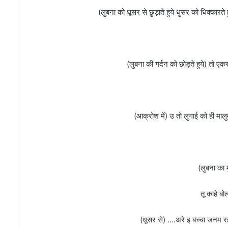
र
(लुबना को धूसर से छुड़ाते हुये धुसर को धिक्कार
ध
(लुबना की गर्दन को छोड़ते हुये) तो ए
ल
(आक्रोश में) उ तो लुगाई को ही मालु
र
(लुबना का म
तू काहे बो
(धूसर से) ….अरे इ बच्चा जनम रह