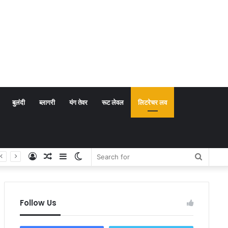
बुलंदी
ब्लागरी
यंग तेवर
रूट लेवल
लिटरेचर लव
Log
Random
Sidebar
Switch
Search
In
Article
skin
for
Follow Us