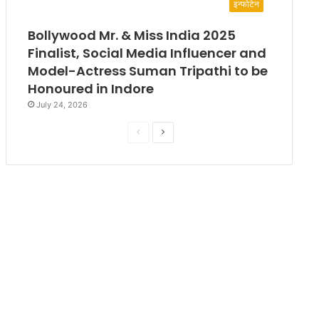
इन्फोटेन
Bollywood Mr. & Miss India 2025
Finalist, Social Media Influencer and
Model-Actress Suman Tripathi to be
Honoured in Indore
July 24, 2026
P
N
r
e
e
x
v
t
i
p
o
a
u
g
s
e
p
a