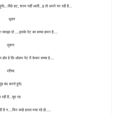
ते हुये)…पीछे हट, शरम नहीं आती…इ तो अपने मर रही है…
ूसर
करा समझा दो ….इसके पेट का बच्चा हमरा है….
ुबना
म होव हे कि ओकर पेट में केकर बच्चा हे….
तिया
ुंह बंद करते हुये)
ल रही है…चुप रह
ी है न….फिर काहे हल्ला मचा रहे हो…..