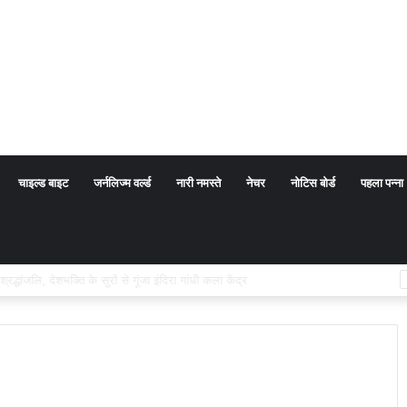
चाइल्ड बाइट
जर्नलिज्म वर्ल्ड
नारी नमस्ते
नेचर
नोटिस बोर्ड
पहला पन्ना
ा अर्थ संप्रदाय नहीं, बल्कि सत्य, कर्तव्य और चरित्र निर्माण है: विजय प्रकाश