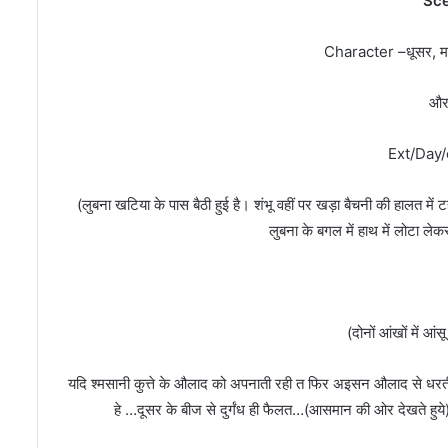
Sc
Character –धूसर, मनकु
और
Ext/Day/
पु
(लुबना खटिया के पास बैठी हुई है। शंभू वहीं पर खड़ा बैचनी की हालत में
लि
लुबना के बगल में हाथ में लोटा लेक
स
प
र
ल
ह
March 17, 2025
म
पुलिस पर हमला करने वा
(दोनों आंखों में आंसू 
ला
अभियुक्तों को मुंगेर पुल
क
गिरफ्तार
र
यदि श्मसानी कुत्ते के औलाद को अपनाती रही त फिर अइसन औलाद से धर
ने
हे …दूसर के बीज से दुर्गंध ही फैलत…(आसमान की ओर देखते हुये
वा
ले