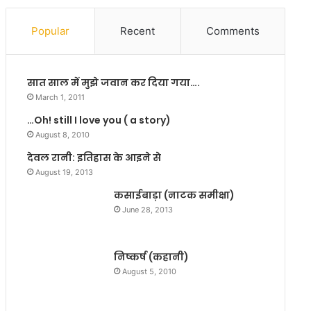
सा
ना
थ
र
Popular
Recent
Comments
“
ही
ए
बि
क
हा
सात साल में मुझे जवान कर दिया गया….
क
र
वि
स
March 1, 2011
ता
र
…Oh! still I love you ( a story)
”
का
August 8, 2010
र
देवल रानी: इतिहास के आइने से
August 19, 2013
कसाईबाड़ा (नाटक समीक्षा)
June 28, 2013
निष्कर्ष (कहानी)
August 5, 2010