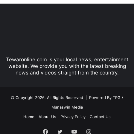
e
x
v
t
i
p
o
a
u
g
s
e
p
Tewaronline.com is your local news, entertainment
a
website. We provide you with the latest breaking
g
news and videos straight from the country.
e
© Copyright 2026, All Rights Reserved |
Powered By TPG /
Manaswin Media
Home
About Us
Privacy Policy
Contact Us
Facebook
Twitter
YouTube
Instagram