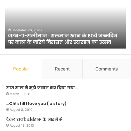
ए
प
-
त्र
स
का
ली
र
मा
,
December 26, 2025
जश्न-ए-सलीमान : सलमान खान के 60वें जन्मदिन
न
क
पर कला के ज़रिये विरासत और स्टारडम का उत्सव
:
वि
स
प्र
ल
दी
मा
प
न
स
Popular
Recent
Comments
खा
र
न
दा
के
ना
सात साल में मुझे जवान कर दिया गया….
6
को
March 1, 2011
0
‘
…Oh! still I love you ( a story)
वें
आ
ज
August 8, 2010
का
न्म
श
देवल रानी: इतिहास के आइने से
दि
वा
August 19, 2013
न
णी