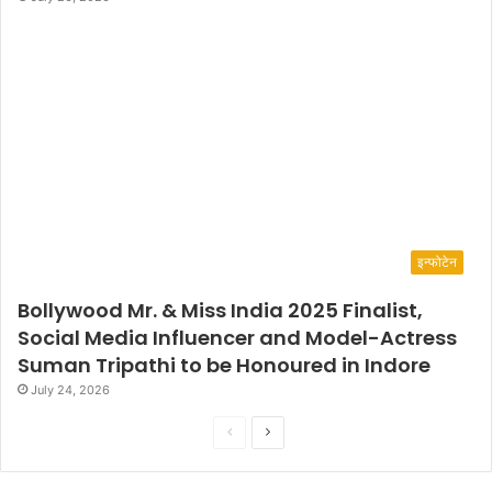
इन्फोटेन
Bollywood Mr. & Miss India 2025 Finalist,
Social Media Influencer and Model-Actress
Suman Tripathi to be Honoured in Indore
July 24, 2026
P
N
r
e