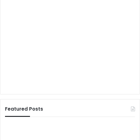
Featured Posts
ज
व
श्न
रि
-
ष्ठ