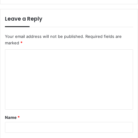
Leave a Reply
Your email address will not be published.
Required fields are
marked
*
C
o
m
m
e
n
t
Name
*
*