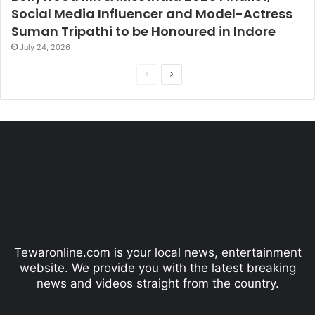
Social Media Influencer and Model-Actress
Suman Tripathi to be Honoured in Indore
July 24, 2026
P
N
r
e
e
x
v
t
i
p
o
a
u
g
s
e
p
Tewaronline.com is your local news, entertainment
a
website. We provide you with the latest breaking
g
news and videos straight from the country.
e