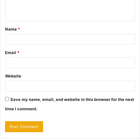
e
n
t
Name
*
*
Email
*
Website
Save my name, email, and website in this browser for the next
time I comment.