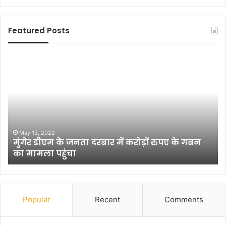
Featured Posts
फु
बि
ल
हा
वा
र
री
ने
श
ब
री
ड़े
फ
सं
में
घ
June 30, 2022
फुलवारी शरीफ में शांति व्यवस्था कायम रखने को लेकर
शां
र्ष
निकाला गया फ्लैग मार्च
ति
व्य
र
व
प
स्था
रि
का
व
Popular
Recent
Comments
य
र्त
म
न