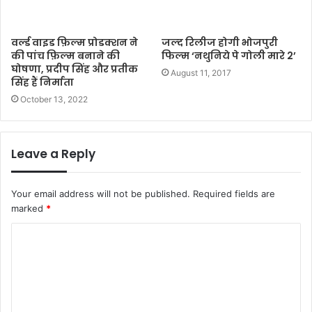
वर्ल्ड वाइड फ़िल्म प्रोडक्शन ने
जल्‍द रिलीज होगी भोजपुरी
की पांच फ़िल्म बनाने की
फिल्‍म ‘नथुनिये पे गोली मारे 2’
घोषणा, प्रदीप सिंह और प्रतीक
August 11, 2017
सिंह हैं निर्माता
October 13, 2022
Leave a Reply
Your email address will not be published.
Required fields are
marked
*
C
o
m
m