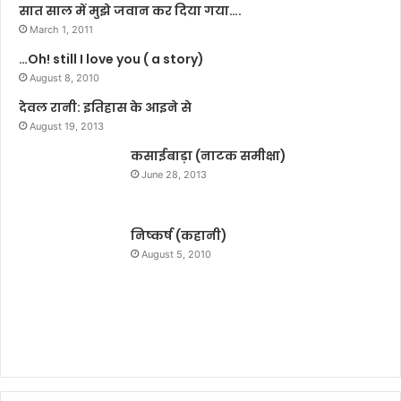
र
क
सात साल में मुझे जवान कर दिया गया….
ख
ब
March 1, 2011
ने
ल
…Oh! still I love you ( a story)
को
च
ले
August 8, 2010
ढ़
क
द
देवल रानी: इतिहास के आइने से
र
August 19, 2013
नि
का
कसाईबाड़ा (नाटक समीक्षा)
ला
June 28, 2013
ग
या
फ्लै
निष्कर्ष (कहानी)
ग
August 5, 2010
मा
र्च