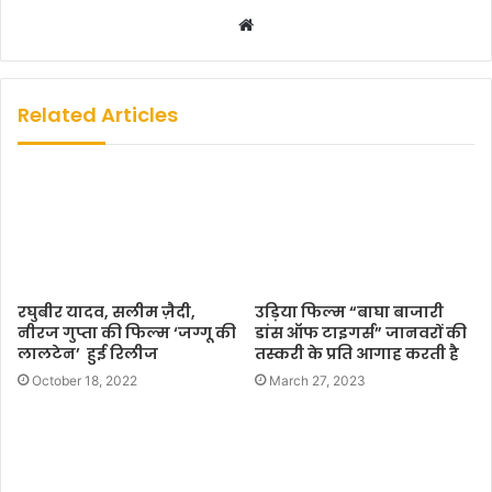
W
e
b
s
Related Articles
i
t
e
रघुबीर यादव, सलीम ज़ैदी,
उड़िया फिल्म “बाघा बाजारी
नीरज गुप्ता की फिल्म ‘जग्गू की
डांस ऑफ टाइगर्स” जानवरों की
लालटेन’ हुई रिलीज
तस्करी के प्रति आगाह करती है
October 18, 2022
March 27, 2023