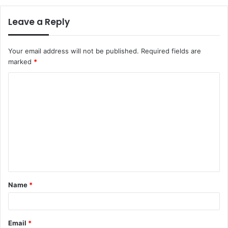
Leave a Reply
Your email address will not be published.
Required fields are
marked
*
C
o
m
m
e
n
t
Name
*
*
Email
*