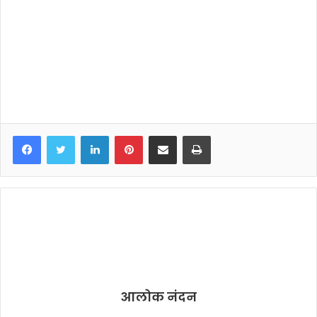
LinkedIn
Pinterest
Share via Email
Print
आलोक नंदन