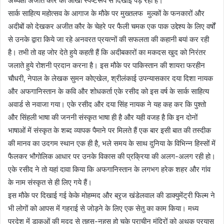
अध्यक्षा अजीत कौर की आंखों स्पष्टरूप से दिखाई पड़ रहा है।
सार्क साहित्य महोत्सव के आगाज के मौके पर मुख्तलफ मुल्कों के फनकारों और
अदीबों को देखकर अजीत कौर के चेहरे पर फैली चमक एक पाक उद्देश्य के लिए वर्षों
से उनके द्वारा किये जा रहे अनवरत प्रयत्नों की सफलता की कहानी बयां कर रही
है। तभी तो वह जोर देते हुये कहती हैं कि अदीबकारों का मकदस खुद को निरंतर
जलाते हुये रोशनी प्रदान करना है। इस मौके पर पाकिस्तान की शायरा फरहीन
चौधरी, नेपाल के लेखक सुमन कोएखेल, श्रीलंकाई उपन्यासकार दया दिशा नायक
और अफगानिस्तान के कवि और शोधकर्ता एके रसीद को इस वर्ष के सार्क साहित्य
अवार्ड से नवाजा गया। एके रसीद और दया सिंह नायक ने यह कह कर कि पुश्तो
और सिंहली भाषा की जननी संस्कृत भाषा ही है और यही वजह है कि इन दोनों
भाषाओं में संस्कृत के शब्द व्यापक पैमाने पर मिलते हैं एक बार इसी बात की तस्दीक
की मानव का उदगम स्थान एक ही है, भले समय के साथ दुनिया के विभिन्न हिस्सों में
फैलकर भौगोलिक आधार पर उनके विकास की प्रक्रिया की अलग-अलग रही हो।
एके रसीद ने तो यहां दावा किया कि अफगानिस्तान के लगभग हरेक शहर और गांव
के नाम संस्कृत से ही लिए गये हैं।
इस मौके पर दिखाई गई केके मोहम्मद और ब्रृज खंडेलवाल की डाक्युमेंट्री फिल्म ने
भी लोगों को आपस में गहराई से जोड़ने के लिए एक सेतु का काम किया। मध्य
प्रदेश में डाकुओं की मदद से तहस-नहस हो चुके प्राचीन मंदिरों को अथक प्रयास