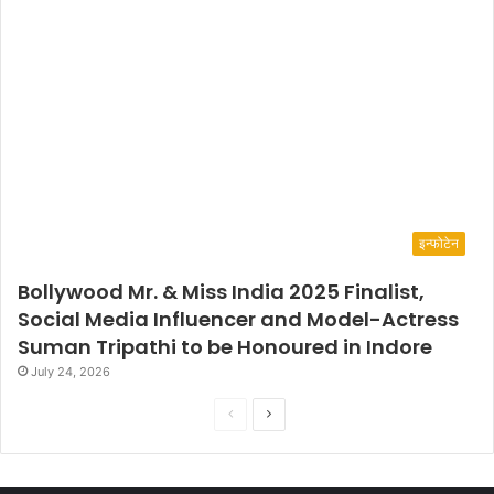
इन्फोटेन
Bollywood Mr. & Miss India 2025 Finalist,
Social Media Influencer and Model-Actress
Suman Tripathi to be Honoured in Indore
July 24, 2026
P
N
r
e
e
x