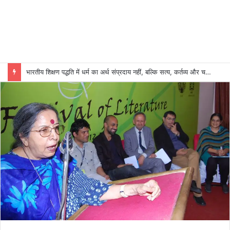
Bollywood Mr. & Miss India 2025 Finalist, Social Media Influencer and Model-Actress Suman Tripathi to be Honoured in Indore