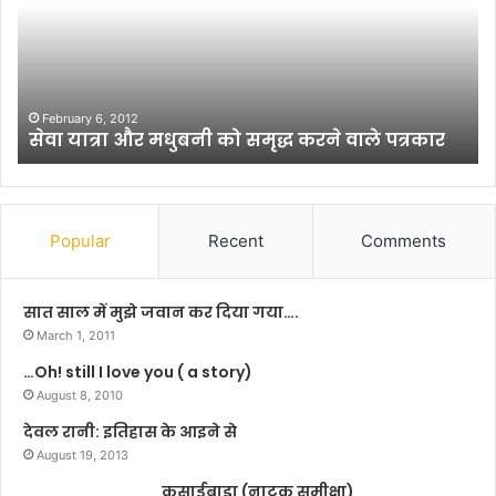
त्रा
पु
औ
री
र
वि
म
धा
धु
न
,
ब
स
February 6, 2012
सेवा यात्रा और मधुबनी को समृद्ध करने वाले पत्रकार
नी
भा
को
में
स
दु
मृ
र्गा
द्ध
म
Popular
Recent
Comments
क
हो
र
त्स
ने
व
सात साल में मुझे जवान कर दिया गया….
वा
का
March 1, 2011
ले
शा
…Oh! still I love you ( a story)
प
न
त्र
August 8, 2010
दा
का
र
देवल रानी: इतिहास के आइने से
र
आ
August 19, 2013
यो
कसाईबाड़ा (नाटक समीक्षा)
ज