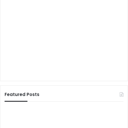
Featured Posts
से
त्रि
वा
लो
या
क