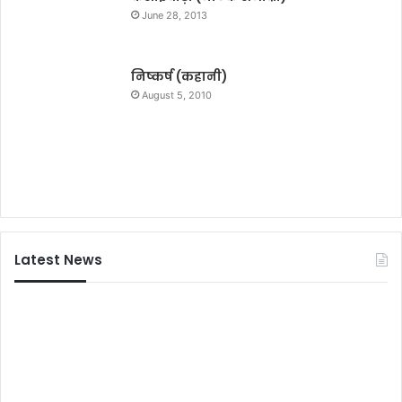
न
June 28, 2013
हु
आ
,
निष्कर्ष (कहानी)
के
August 5, 2010
न्द्
य
रा
ज्य
मं
त्री
ह
र्ष
Latest News
म
ल्हो
त्रा
ब
ने
मु
ख्य
अ