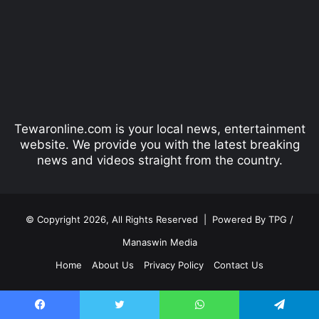
v
t
i
p
o
a
u
g
s
e
p
Tewaronline.com is your local news, entertainment
a
website. We provide you with the latest breaking
g
news and videos straight from the country.
e
© Copyright 2026, All Rights Reserved |
Powered By TPG /
Manaswin Media
Home
About Us
Privacy Policy
Contact Us
Facebook
Twitter
YouTube
Instagram