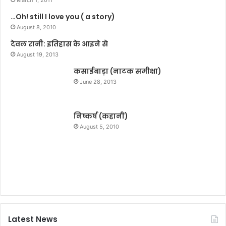
पो
…Oh! still I love you ( a story)
रे
August 8, 2010
ट
-
देवल रानी: इतिहास के आइने से
सा
August 19, 2013
म्प्र
दा
कसाईबाड़ा (नाटक समीक्षा)
यि
June 28, 2013
क
ग
निष्कर्ष (कहानी)
ठ
August 5, 2010
बं
ध
न
:
दी
पं
क
र
Latest News
भ