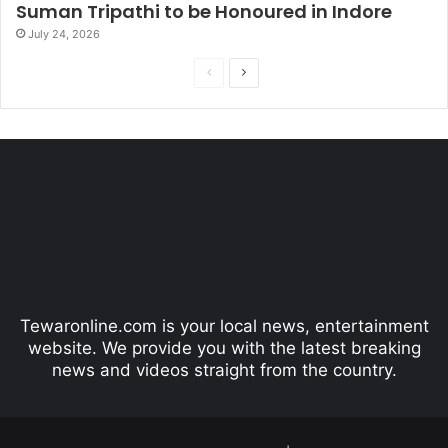
Suman Tripathi to be Honoured in Indore
July 24, 2026
P
N
r
e
e
x
v
t
i
p
o
a
u
g
s
e
p
Tewaronline.com is your local news, entertainment
a
website. We provide you with the latest breaking
g
news and videos straight from the country.
e