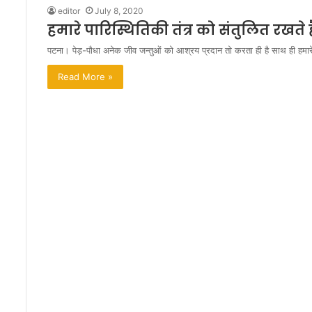
क्स
editor
July 8, 2020
ली
हमारे पारिस्थितिकी तंत्र को संतुलित रखते हैं
अ
पटना। पेड़-पौधा अनेक जीव जन्तुओं को आश्रय प्रदान तो करता ही है साथ ही हमार
र
विं
Read More »
द
या
द
व
हु
आ
ढे
र