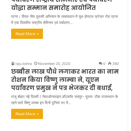
योद्धा सम्मान समारोह आयोजित
पटना। पीपल नीम तुलसी अभियान के तत्वावधान में युथ होस्टल फ्रेजर रोड पटना
में एक दिवसीय राष्ट्रीय सेमिनार एवं पर्यावरण…
Read More »
E
n
raju bohra
November 25, 2020
0
360
t
छब्बीस लाख पौधे लगाकर भारत का नाम
r
रोशन किया विष्णु लाम्बा ने, यूएन
i
e
पर्यावरण प्रमुख ने पत्र भेजकर दी बधाई,
January 4, 2011
s
Entries invited for BHARATH
राजू बोहरा नई दिल्ली / तेवरऑनलाइन.डॉटकॉम जयपुर- मूलतः टोंक राजस्थान के
i
सा इनामी नक्सली
BALAN.K.NAIR-S.T.V SHORT FILM
रहने वाले विष्णु लाम्बा इन दिनों दुनियां भर में…
n
FESTIVAL
v
Read More »
i
t
e