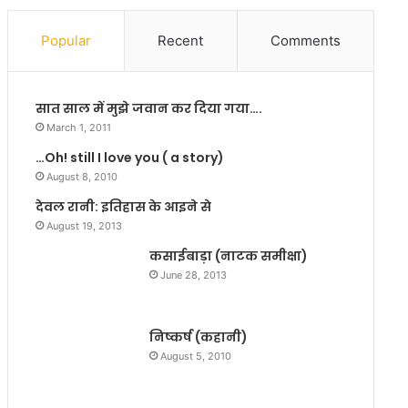
रा
र
ह
दि
Popular
Recent
Comments
हो
खा
र
ध
हे
म
सात साल में मुझे जवान कर दिया गया….
हैं
का
अ
ने
March 1, 2011
र
वा
…Oh! still I love you ( a story)
विं
ले
August 8, 2010
द
प्रा
के
चा
देवल रानी: इतिहास के आइने से
ज
र्य
August 19, 2013
री
:
कसाईबाड़ा (नाटक समीक्षा)
वा
ज
June 28, 2013
ल
न
?
अ
धि
निष्कर्ष (कहानी)
का
र
August 5, 2010
छा
त्र