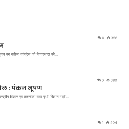
I
R
-
S
.
T
.
0
356
V
्म
S
चुनाव का नतीजा कांग्रेस की विचारधारा की…
H
O
R
T
F
0
390
I
बिल : पंकज भूषण
L
द्रीय विज्ञान एवं तकनीकी तथा पृथ्वी विज्ञान मंत्री…
M
F
E
S
T
1
404
I