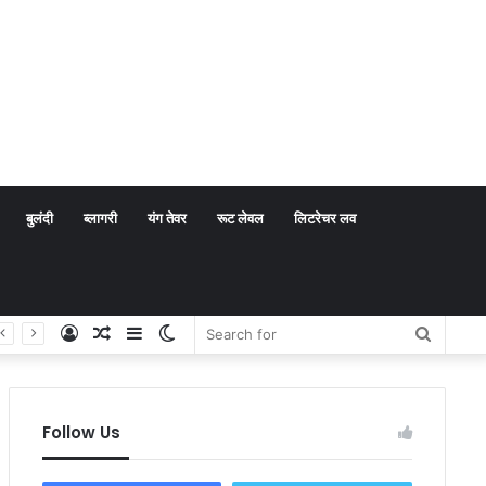
बुलंदी
ब्लागरी
यंग तेवर
रूट लेवल
लिटरेचर लव
Log
Random
Sidebar
Switch
Search
In
Article
skin
for
Follow Us