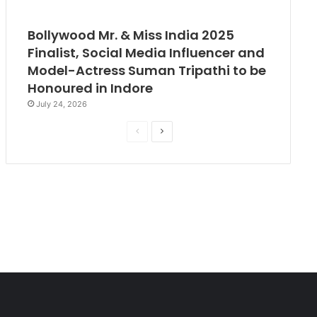
Bollywood Mr. & Miss India 2025
Finalist, Social Media Influencer and
Model-Actress Suman Tripathi to be
Honoured in Indore
July 24, 2026
P
N
r
e
e
x
v
t
i
p
o
a
u
g
s
e
p
a