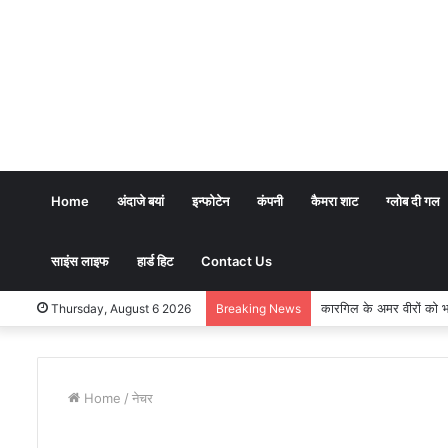
Home
अंदाजे बयां
इन्फोटेन
कंपनी
कैमरा शाट
ग्लोब दी गल
साइंस लाइफ
हार्ड हिट
Contact Us
कारगिल के अमर वीरों को भावभीनी 
Thursday, August 6 2026
Breaking News
Home
/
नेचर