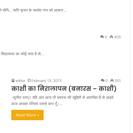
V
ने योनि… यानि सृजन के समवेत गान को आकार…
A
L
0
405
चित्रकला का कोई नाता है तो…
editor
February 13, 2013
0
351
काशी का निरालापन (बनारस – काशी)
-सुनील दत्ता// यदि आप आज भी बनारस की खूबियों से अपरचित हैं तो आइये
आज आपका परिचय उससे करा दूँ।…
Read More »