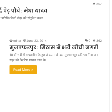
d
357
f
 पेड़ पौधे : मेधा यादव
o
े पारिस्थितिकी तंत्र को संतुलित करने…
r
B
H
A
R
editor
June 23, 2014
0
362
A
मुजफ्फरपुर : मिठास से भरी लीची नगरी
T
18 वीं सदी में तत्कालीन तिरहुत से अलग हो कर मुजफ्फरपुर अस्तित्व में आया।
H
शहर को ब्रिटिश शासन काल के…
B
A
Read More »
L
A
N
.
K
.
N
A