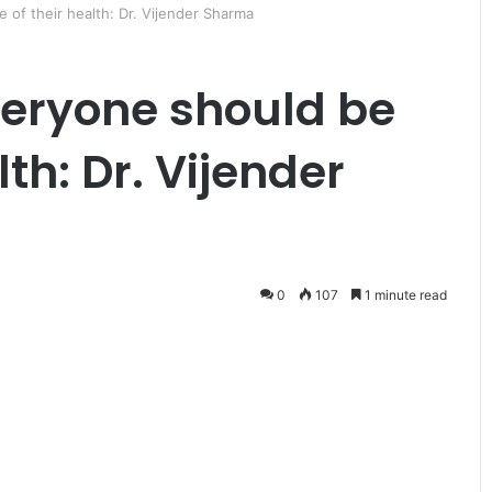
 of their health: Dr. Vijender Sharma
everyone should be
th: Dr. Vijender
अ
हं
का
र
0
107
1 minute read
में
डू
बे
हैं
क, फिर धंसी
November 6, 2014
बी
अहंकार में डूबे हैं बीजेपी नेता : संजय स
जे
पी
ने
ता