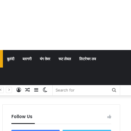
बुलंदी
ब्लागरी
यंग तेवर
रूट लेवल
लिटरेचर लव
Log
Random
Sidebar
Switch
Search
In
Article
skin
for
Follow Us