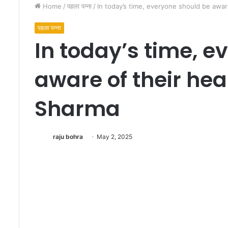
Home
/
पहला पन्ना
/
In today’s time, everyone should be aware
पहला पन्ना
In today’s time, 
aware of their heal
प्र
Sharma
शा
स
न
raju bohra
May 2, 2025
ने
न
हीं
August 22, 2013
ली
प्रशासन ने नहीं ली सब
स
खदान
ब
क
,
फि