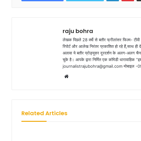
raju bohra
लेखक पिछले 28 वर्षो से बतौर फ्रीलांसर फिल्म- टीवी 
रिपोर्ट और आलेख निरंतर प्रकाशित हो रहे हैं,साथ ही 
अलावा ये बतौर प्रोड्यूसर दूरदर्शन के अलग-अलग चैनल
चुके है। आपके द्वारा निर्मित एक कॉमेडी धारावाहिक ''इश्
journalistrajubohra@gmail.com मोबाइल 
W
e
b
s
i
Related Articles
t
e