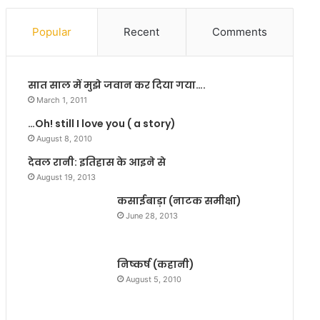
की
ल
सु
का
Popular
Recent
Comments
धिः
आ
गो
गा
स्वा
ज
सात साल में मुझे जवान कर दिया गया….
मी
March 1, 2011
…Oh! still I love you ( a story)
August 8, 2010
देवल रानी: इतिहास के आइने से
August 19, 2013
कसाईबाड़ा (नाटक समीक्षा)
June 28, 2013
निष्कर्ष (कहानी)
August 5, 2010