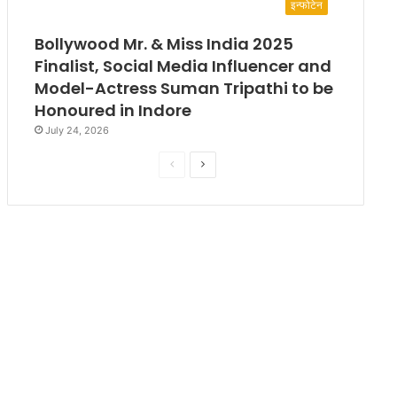
इन्फोटेन
Bollywood Mr. & Miss India 2025
Finalist, Social Media Influencer and
Model-Actress Suman Tripathi to be
Honoured in Indore
July 24, 2026
P
N
r
e
e
x
v
t
i
p
o
a
u
g
s
e
p
a