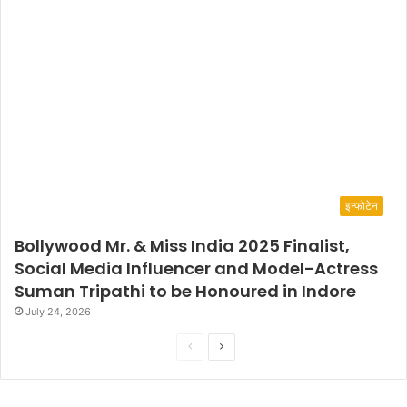
इन्फोटेन
Bollywood Mr. & Miss India 2025 Finalist,
Social Media Influencer and Model-Actress
Suman Tripathi to be Honoured in Indore
July 24, 2026
P
N
r
e
e
x