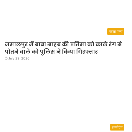
भा
सी
टों
प
र
पहला पन्ना
अ
प
जमालपुर में बाबा साहब की प्रतिमा को काले रंग से
ने
पोतने वाले को पुलिस ने किया गिरफ्तार
प्र
July 29, 2026
त्या
शी
उ
ता
रे
गी
इन्फोटेन