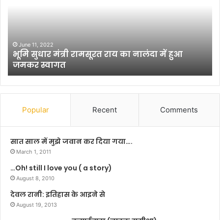
धा
चु
र
ना
मं
वी
त्री
दं
रा
ग
June 11, 2022
भूमि सुधार मंत्री रामसूरत राय का नालंदा में हुआ
म
ल
जमकर स्वागत
सू
में
र
शा
त
मि
रा
ल
य
हु
Popular
Recent
Comments
का
ई
ना
रा
लं
ष्ट्र
सात साल में मुझे जवान कर दिया गया….
दा
य
March 1, 2011
में
मा
…Oh! still I love you ( a story)
हु
न
आ
August 8, 2010
व
ज
पा
देवल रानी: इतिहास के आइने से
म
र्टी
August 19, 2013
क
,
र
अ