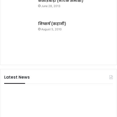
कसाईबाड़ा (नाटक समीक्षा)
स्वा
प
June 28, 2013
ग
ना
त
घो
ष
निष्कर्ष (कहानी)
णा
August 5, 2010
प
त्र
जा
री
कि
या
,
दि
Latest News
ल्ल
की
स
भी
वि
धा
न
स