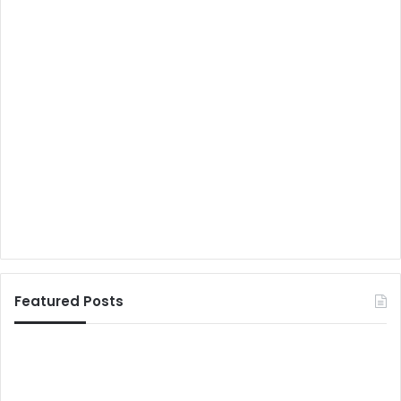
Featured Posts
भू
दि
मि
ल्ल
सु
के