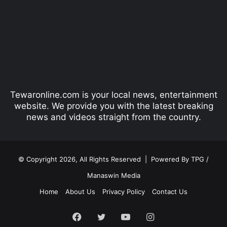
v
t
i
p
o
a
u
g
s
e
p
Tewaronline.com is your local news, entertainment
a
website. We provide you with the latest breaking
g
news and videos straight from the country.
e
© Copyright 2026, All Rights Reserved |
Powered By TPG /
Manaswin Media
Home
About Us
Privacy Policy
Contact Us
Facebook
Twitter
YouTube
Instagram