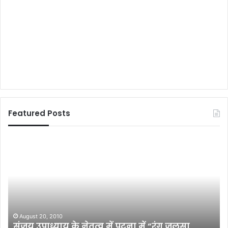
Featured Posts
सं
इ
ज
मो
य
श
उ
न
पा
ल
ध्या
अ
य
त्या
के
चा
August 20, 2010
संजय उपाध्याय के नेतृत्व में पटना में “रंग जलसा
ने
र