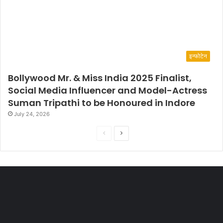
इन्फोटेन
Bollywood Mr. & Miss India 2025 Finalist,
Social Media Influencer and Model-Actress
Suman Tripathi to be Honoured in Indore
July 24, 2026
P
N
r
e
e
x
v
t
i
p
o
a
u
g