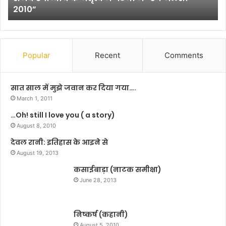
2010”
तृ
का
त्व
शि
में
का
प
र
ट
हु
Popular
Recent
Comments
ना
आ
में
था
“
म
सात साल में मुझे जवान कर दिया गया….
रं
नी
March 1, 2011
ग
षा
…Oh! still I love you ( a story)
ज
की
ल
August 8, 2010
जा
सा
न
देवल रानी: इतिहास के आइने से
2
ले
August 19, 2013
0
ने
1
कसाईबाड़ा (नाटक समीक्षा)
वा
0
ला
June 28, 2013
”
ज
वा
न
निष्कर्ष (कहानी)
August 5, 2010