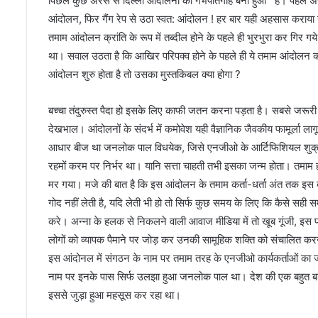
पिछले कुछ अरसे से दिल्ली आंदोलनों का गर्भपातगाह बना हुआ है। पहले 
आंदोलन, फिर गैंग रेप से उठा स्वत: आंदोलन ! हर बार यही अहसास कराया 
तमाम आंदोलन क्रांति के रूप में तब्दील होने के पहले ही भुरभुरा कर गिर ग
था। सवाल उठता है कि आखिर परिपक्व होने के पहले ही ये तमाम आंदोलन का
आंदोलन शुरु होता है तो उसका मुस्तकिबल क्या होगा ?
बच्चा तंदुरुस्त पैदा हो इसके लिए काफी जतन करना पड़ता है। सबसे जरूरी ची
देखभाल। आंदोलनों के संदर्भ में कमोवेश यही वैज्ञानिक जैवकीय फामूर्ला
अं
आधार बीज था जनलोक पाल विधयेक, जिसे एनजीओ के आर्टिफिशियल शुक्राणु
त
र
रहमों करम पर निर्भर था। यानि सत्ता चाहती तभी इसका जन्म होता। तमाम हल
रा
मर गया। मजे की बात है कि इस आंदोलन के तमाम कर्ता-धर्ता अंत तक इस ब
ष्ट्री
गोद नहीं लेती है, यदि लेती भी हो तो सिर्फ कुछ समय के लिए कि कैसे सह
य
April 10, 2021
करे। अन्ना के हलक से निकलने वाली आवाज मीडिया में तो खूब गूंजी, इस पर 
सं
अंतरराष्ट्रीय संस्था अं
स्था
लोगों को व्यापक पैमाने पर जोड़ कर उनकी सामूहिक शक्ति को संचालित क
मनाया डॉ. अंबेडकर की 
अं
इस आंदोनल में संगठन के नाम पर तमाम तरह के एनजीओ कार्यकर्ताओं का जमा
तक होते रहे कार्यक्रम
बे
नाम पर इनके पास सिर्फ उलझा हुआ जनलोक पाल था। देश की एक बहुत बड़ी
ड
इससे जुड़ा हुआ महसूस कर रहा था।
क
र