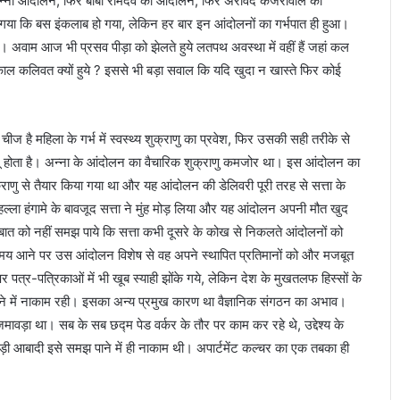
अन्ना आंदोलन, फिर बाबा रामदेव का आंदोलन, फिर अरविंद केजरीवाल का
गया कि बस इंकलाब हो गया, लेकिन हर बार इन आंदोलनों का गर्भपात ही हुआ।
ये। अवाम आज भी प्रसव पीड़ा को झेलते हुये लतपथ अवस्था में वहीं हैं जहां कल
ल कलिवत क्यों हुये ? इससे भी बड़ा सवाल कि यदि खुदा न खास्ते फिर कोई
ज है महिला के गर्भ में स्वस्थ्य शुक्राणु का प्रवेश, फिर उसकी सही तरीके से
 लागू होता है। अन्ना के आंदोलन का वैचारिक शुक्राणु कमजोर था। इस आंदोलन का
छ
 से तैयार किया गया था और यह आंदोलन की डेलिवरी पूरी तरह से सत्ता के
त्र
प
्ला हंगामे के बावजूद सत्ता ने मुंह मोड़ लिया और यह आंदोलन अपनी मौत खुद
ति
ात को नहीं समझ पाये कि सत्ता कभी दूसरे के कोख से निकलते आंदोलनों को
शि
ी समय आने पर उस आंदोलन विशेष से वह अपने स्थापित प्रतिमानों को और मजबूत
वा
पत्र-पत्रिकाओं में भी खूब स्याही झोंके गये, लेकिन देश के मुखतलफ हिस्सों के
जी
बेडकर ग्लोबल ने
February 19, 2025
ज
रने में नाकाम रही। इसका अन्य प्रमुख कारण था वैज्ञानिक संगठन का अभाव।
जयंती, दो दिन
छत्रपति शिवाजी जन्मोत्सव समारोह म
न्मो
वड़ा था। सब के सब छद्म पेड वर्कर के तौर पर काम कर रहे थे, उद्देश्य के
सम्मानित हुए 151 कर्मवीर योद्धा
त्स
 आबादी इसे समझ पाने में ही नाकाम थी। अपार्टमेंट कल्चर का एक तबका ही
व
स
मा