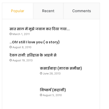
को
वे
न
श
Popular
Recent
Comments
हीं
न
मि
के
ल
दू
सात साल में मुझे जवान कर दिया गया….
स
स
की
रे
March 1, 2011
‘
दि
…Oh! still I love you ( a story)
बि
न
August 8, 2010
ग
वि
बी
ध्वं
देवल रानी: इतिहास के आइने से
’
स
August 19, 2013
की
कि
कसाईबाड़ा (नाटक समीक्षा)
म
ए
June 28, 2013
द
हु
द
ए
मं
निष्कर्ष (कहानी)
दि
रों
August 5, 2010
के
पु