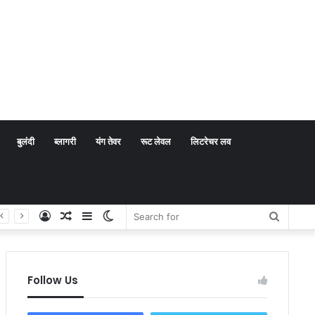
बुलंदी
ब्लागरी
यंग तेवर
रूट लेवल
लिटरेचर लव
Log
Random
Sidebar
Switch
Search
In
Article
skin
for
Follow Us