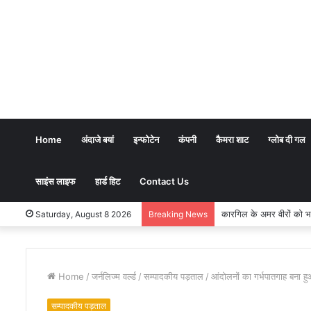
Home
अंदाजे बयां
इन्फोटेन
कंपनी
कैमरा शाट
ग्लोब दी गल
साइंस लाइफ
हार्ड हिट
Contact Us
भारतीय शिक्षण पद्धति में धर्म
Saturday, August 8 2026
Breaking News
Home
/
जर्नलिज्म वर्ल्ड
/
सम्पादकीय पड़ताल
/
आंदोलनों का गर्भपातगाह बना हुआ
सम्पादकीय पड़ताल