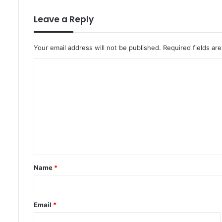
Leave a Reply
Your email address will not be published.
Required fields a
C
o
m
m
e
n
t
Name
*
*
Email
*