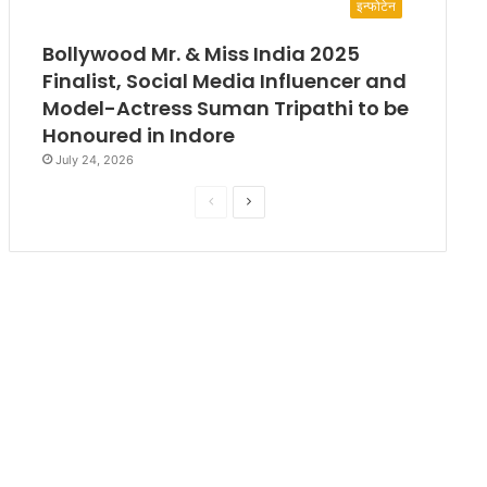
इन्फोटेन
Bollywood Mr. & Miss India 2025
Finalist, Social Media Influencer and
Model-Actress Suman Tripathi to be
Honoured in Indore
July 24, 2026
P
N
r
e
e
x
v
t
i
p
o
a
u
g
s
e
p
a