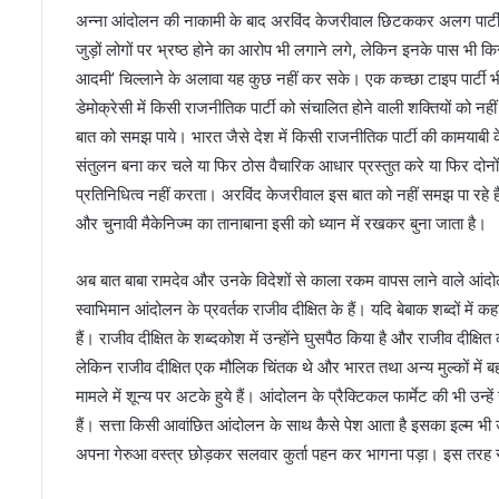
ग्लो
अन्ना आंदोलन की नाकामी के बाद अरविंद केजरीवाल छिटककर अलग पार्टी
ब
जुड़ों लोगों पर भ्रष्ठ होने का आरोप भी लगाने लगे, लेकिन इनके पास भ
ल
आदमी’ चिल्लाने के अलावा यह कुछ नहीं कर सके। एक कच्छा टाइप पार्टी भी
ने
डेमोक्रेसी में किसी राजनीतिक पार्टी को संचालित होने वाली शक्तियों को नही
म
ना
बात को समझ पाये। भारत जैसे देश में किसी राजनीतिक पार्टी की कामयाबी के
या
संतुलन बना कर चले या फिर ठोस वैचारिक आधार प्रस्तुत करे या फिर दो
डॉ
प्रतिनिधित्व नहीं करता। अरविंद केजरीवाल इस बात को नहीं समझ पा रहे
.
और चुनावी मैकेनिज्म का तानाबाना इसी को ध्यान में रखकर बुना जाता है।
अं
बे
ड
अब बात बाबा रामदेव और उनके विदेशों से काला रकम वापस लाने वाले आंदोलन
क
स्वाभिमान आंदोलन के प्रवर्तक राजीव दीक्षित के हैं। यदि बेबाक शब्दों में कह
र
हैं। राजीव दीक्षित के शब्दकोश में उन्होंने घुसपैठ किया है और राजीव दीक्ष
की
ज
लेकिन राजीव दीक्षित एक मौलिक चिंतक थे और भारत तथा अन्य मुल्कों में बह
यं
मामले में शून्य पर अटके हुये हैं। आंदोलन के प्रैक्टिकल फार्मेट की भी उ
ती
हैं। सत्ता किसी आवांछित आंदोलन के साथ कैसे पेश आता है इसका इल्म भी उन्ह
,
अपना गेरुआ वस्त्र छोड़कर सलवार कुर्ता पहन कर भागना पड़ा। इस तरह 
दो
दि