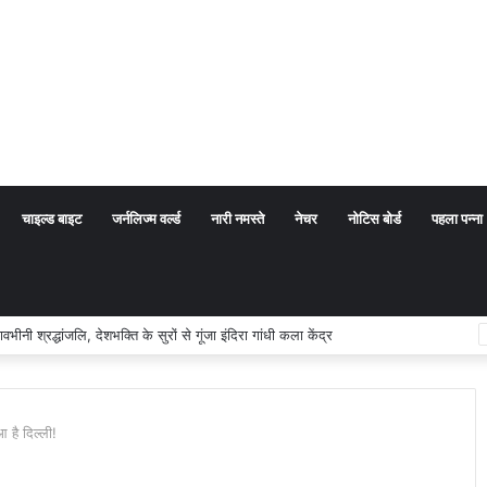
चाइल्ड बाइट
जर्नलिज्म वर्ल्ड
नारी नमस्ते
नेचर
नोटिस बोर्ड
पहला पन्ना
 का अर्थ संप्रदाय नहीं, बल्कि सत्य, कर्तव्य और चरित्र निर्माण है: विजय प्रकाश
 है दिल्ली!