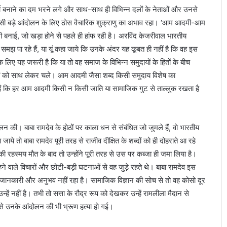
रो
 बनाने का दम भरने लगे और साथ-साथ ही विभिन्न दलों के नेताओं और उनसे
ह
ी किसी बड़े आंदोलन के लिए ठोस वैचारिक शुक्राणु का अभाव रहा। ‘आम आदमी-आम
में
 बनाई, जो खड़ा होने से पहले ही हांफ रही है। अरविंद केजरीवाल भारतीय
स
ं समझ पा रहे हैं, या यूं कहा जाये कि उनके अंदर यह कूबत ही नहीं है कि वह इस
म्मा
नि
 लिए यह जरूरी है कि या तो वह समाज के विभिन्न समुदायों के हितों के बीच
त
नों को साथ लेकर चले। आम आदमी जैसा शब्द किसी समुदाय विशेष का
हु
 हैं कि हर आम आदमी किसी न किसी जाति या सामाजिक गुट से ताल्लुक रखता है
ए
1
5
1
 की। बाबा रामदेव के होठों पर काला धन से संबंधित जो जुमले हैं, वो भारतीय
क
ा जाये तो बाबा रामदेव पूरी तरह से राजीव दीक्षित के शब्दों को ही दोहराते आ रहे
र्म
ित की रहस्मय मौत के बाद तो उन्होंने पूरी तरह से उस पर कब्जा ही जमा लिया है।
वी
र
ने वाले विचारों और छोटी-बड़ी घटनाओं से वह जुड़े रहते थे। बाबा रामदेव इस
यो
न्हें जानकारी और अनुभव नहीं रहा है। सामाजिक विज्ञान की सोच से तो वह कोसो दूर
द्धा
ें नहीं है। तभी तो सत्ता के रौद्र रूप को देखकर उन्हें रामलीला मैदान से
से उनके आंदोलन की भी भ्रूण हत्या हो गई।