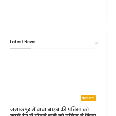
न
र्नि
र्मा
ण
के
लि
ए
दे
Latest News
श
व्या
पी
अ
भि
या
न
पहला पन्ना
जमालपुर में बाबा साहब की प्रतिमा को
काले रंग से पोतने वाले को पुलिस ने किया