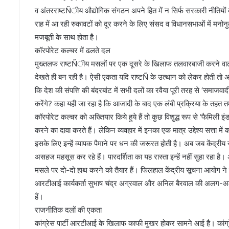
ज
व अंतरराष्टÑीय औद्योगिक संगठन अपने हित में न सिर्फ सरकारी नीतियों को
पा
राह में आ रही रुकावटों को दूर करने के लिए संसद व विधानसभाओं में मनोन
का
मजबूती के साथ होता है।
का
र
कॉरपोरेट कल्चर में ढलते दल
पो
मुख्तलफ राष्टÑीय मसलों पर एक दूसरे के खिलाफ तलवारबाजी करने वाल
रे
देखते ही बन रही है। ऐसी एकता यदि राष्टÑ के उत्थान को लेकर होती तो
ट
कि देश की संपत्ति की बंदरबांट में सभी दलों का रवैया पूरी तरह से ‘समाजवा
-
करेंगे? कहा यही जा रहा है कि आजादी के बाद एक लंबी प्रक्रिया के तहत तमा
सा
म्प्र
कॉरपोरेट कल्चर को अख्तियार किये हुये हैं तो कुछ विशुद्ध रूप से ‘फैमिली इंड
दा
करने का दावा करते हैं। लेकिन व्यवहार में इनका एक मात्र उद्देश्य सत्ता 
यि
इसके लिए इन्हें व्यापक पैमाने पर धन की जरूरत होती है। अब जब केंद्रीय 
क
असहज महसूस कर रहे हैं। पारदर्शिता का यह रास्ता इन्हें नहीं सुहा रहा
ग
मसले पर दो-दो हाथ करने को तैयार हैं। फिलहाल केंद्रीय सूचना आयोग ने 
ठ
आरटीआई कार्यकर्ता सुभाष चंद्र अग्रवाल और अनिल बैरवाल की अलग-अलग श
बं
हैं।
ध
राजनीतिक दलों की एकता
न
:
कांग्रेस पार्टी आरटीआई के खिलाफ काफी मुखर होकर सामने आई है। कांग्रेस