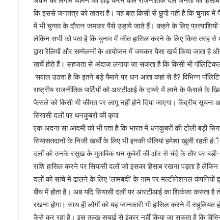
अवाम की लगाम थामने की होड़ करने वाले राजनीतिक दल जनता को हिसाब-किताब
कि इससे जनतंत्र को खतरा है। यह बात किसी से छुपी नहीं है कि चुनाव में प
में भी चुनाव के दौरान जमकर पैसे उड़ाये जाते हैं। कहने के लिए प्रत्याशियो
लेकिन सभी को पता है कि चुनाव में जीत हासिल करने के लिए किस तरह से शरा
द्वारा रैलियों और सम्मेलनों के आयोजन में जमकर पैसा खर्च किया जाता है
खर्चे होते हैं। सहजता से अंदाज लगाया जा सकता है कि किसी भी पॉलिटिकल
सवाल उठता है कि इतने बड़े पैमाने पर धन आता कहां से है? विभिन्न पॉलिटि
राष्ट्रीय राजनीतिक पार्टियों को आरटीआई के दायरे में लाने के फैसले क
दे
फैसले को किसी भी कीमत पर लागू नहीं होने दिया जाएगा। केंद्रीय सूचना
श
के
सियासी दलों पर धनकुबरों की कृपा
लि
एक अदना सा आदमी को भी पता है कि भारत में धनकुबरों की टोली बड़ी सिया
ए
सियासतदानों के निजी खर्चों के लिए भी इनकी थैलियां हमेशा खुली रहती हंै
आ
December 2, 2022
दलों को उनके रसूख के मुताबिक धन कुबेरों की ओर से चंदे के तौर पर बड़ी
प
देश के लिए आपदा है स
दा
राशि हासिल करने पर सियासी दलों को इसका हिसाब रखना पड़ता है लेकिन व्
कारपोरेट-साम्प्रदायि
है
दलों को सांचे में ढालने के लिए ‘लामबंदी’ के नाम पर मल्टीनेशनल कंपनियों
दीपंकर भट्टाचार्य
सं
बीच में होता है। अब यदि सियासी दलों पर आरटीआई का शिकंजा कसता है तो नि
घ
रखना होगा। साथ ही लोगों को यह जानकारी भी हासिल करने में सहूलियत हो
-
भा
कैसे कर रहा है। इस तल्ख सचाई से इंकार नहीं किया जा सकता है कि विभिन