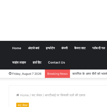
Home
अंदाजे बयां
इन्फोटेन
कंपनी
कैमरा शाट
ग्लोब दी गल
साइंस लाइफ
हार्ड हिट
Contact Us
भारतीय शिक्षण पद्धति में धर्म का
Friday, August 7 2026
Breaking News
Home
/
रूट लेवल
/
आरटीआई पर सियासी दलों की एकता
रूट लेवल