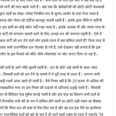
 देने के लिए तैयार नहीं है। सभी दलों के नेता एक स्वर में यही कह रहे हैं
ैसे पानी की तरह बहाये जाते हैं। यहां तक कि डेमोक्रेसी की छोटी-छोटी संस्थाओं
ं द्वारा खर्चे का लेखा-जोखा नियमित रूप से चुनाव आयोग के पास भेजा जाता है
ब और गोस्त की पार्टियां बदस्तूर चलती रहती हैं। इसके इतर विभिन्न पार्टियों
 और इस खर्चे का कोई ब्योरा नहीं रखा जाता है। इसके अलावा भी और तमाम तरह के
 पार्टी को लगातार चलाते रहने के लिए अथाह धन की जरूरत पड़ती है। ऐसे में
कल पार्टी को धन देने वाले लोग इसके एवज में क्या हासिल करते हैं? जिस तरह से
े खिलाफ सभी राजनीतिक दल गोलबंद हो गये हैं, उसे देखकर यही लगता है कि इस
डॉ
 आयोग के इस फैसले को सीधे-सीधे लोकतंत्र पर चोट करार दिया जा रहा है।
.
अ
म्बे
सी दलों के आगे-पीछे घूमती रहती है। दल के छोटे-बड़े कामों के साथ-साथ
ड
। सियासी दलों को धन देने के मामले में ये पूरी तरह से उदार हैं। लगभग सभी
क
-बड़ी रकमें अंदर खाते दी जाती है। वैसे नियम यही है कि 20 हजार से अधिक की
र
ंघ-भाजपा का
December 6, 2021
के
यावहारिक स्तर पर इस नियम की धड़ल्ले से धज्जियां उड़ाई जाती हैं। सियासी
क गठबंधन :
डॉ. अम्बेडकर के महापरिनिर्वाण दिव
म
 द्वारा तो विधिवत फंड मुहैया कराई जाती है और इस फंड का वितरण सभी दलों के
पर जदयू ने पूरे बिहार में किया कार्यक
हा
स्संदेह उन्हें चंदे के रूप में हासिल होने वाली हर छोटी-बड़ी रकम का हिसाब
प
गी कि किस दल को कहां से पैसा मिल रहा है और वह दल इस पैसे का इस्तेमाल
रि
नि
्न राजनीतिक दलों को चंदे के रूप में दी जाने वाली रकम के एवज में राष्टÑीय