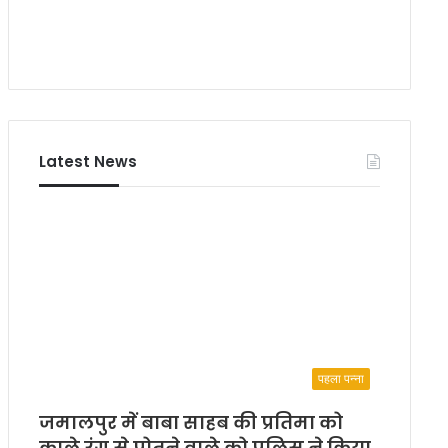
र्य
क्र
म
‘
ब
ढ़
ते
क
Latest News
द
म
’
का
आ
यो
ज
न
पहला पन्ना
जमालपुर में बाबा साहब की प्रतिमा को
काले रंग से पोतने वाले को पुलिस ने किया