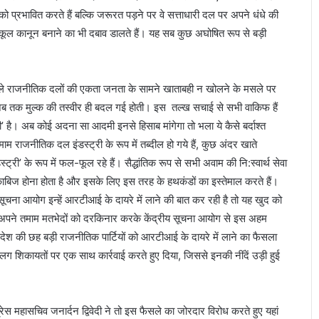
र्वा
 प्रभावित करते हैं बल्कि जरूरत पड़ने पर वे सत्ताधारी दल पर अपने धंधे की
ण
ुकूल कानून बनाने का भी दबाव डालते हैं। यह सब कुछ अघोषित रूप से बड़ी
दि
व
स
प
े राजनीतिक दलों की एकता जनता के सामने खाताबही न खोलने के मसले पर
र
 अब तक मुल्क की तस्वीर ही बदल गई होती। इस तल्ख सचाई से सभी वाकिफ हैं
ज
दी’ है। अब कोई अदना सा आदमी इनसे हिसाब मांगेगा तो भला ये कैसे बर्दाश्त
द
म राजनीतिक दल इंडस्ट्री के रूप में तब्दील हो गये हैं, कुछ अंदर खाते
यू
ने
स्ट्री’ के रूप में फल-फूल रहे हैं। सैद्धांतिक रूप से सभी अवाम की नि:स्वार्थ सेवा
पू
में काबिज होना होता है और इसके लिए इस तरह के हथकंडों का इस्तेमाल करते हैं।
रे
सूचना आयोग इन्हें आरटीआई के दायरे में लाने की बात कर रही है तो यह खुद को
बि
 है। अपने तमाम मतभेदों को दरकिनार करके केंद्रीय सूचना आयोग से इस अहम
हा
र
देश की छह बड़ी राजनीतिक पार्टियों को आरटीआई के दायरे में लाने का फैसला
में
िकायतों पर एक साथ कार्रवाई करते हुए दिया, जिससे इनकी नींदें उड़ी हुई
कि
या
का
र्य
 महासचिव जनार्दन द्विवेदी ने तो इस फैसले का जोरदार विरोध करते हुए यहां