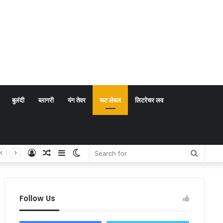
बुलंदी
ब्लागरी
यंग तेवर
रूट लेवल
लिटरेचर लव
Log
Random
Sidebar
Switch
Search
In
Article
skin
for
Follow Us