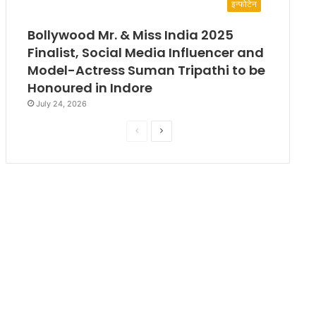
इन्फोटेन
Bollywood Mr. & Miss India 2025
Finalist, Social Media Influencer and
Model-Actress Suman Tripathi to be
Honoured in Indore
July 24, 2026
P
N
r
e
e
x
v
t
i
p
o
a
u
g
s
e
p
a