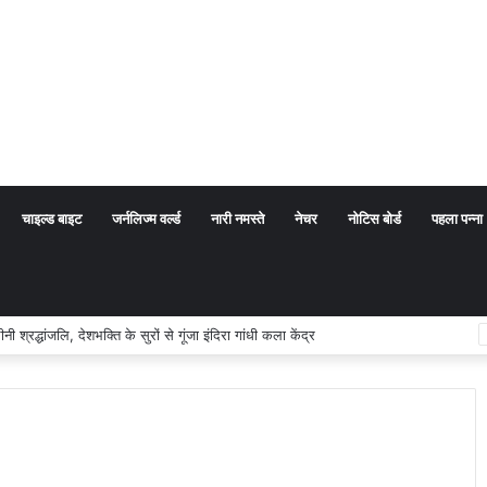
चाइल्ड बाइट
जर्नलिज्म वर्ल्ड
नारी नमस्ते
नेचर
नोटिस बोर्ड
पहला पन्ना
 अर्थ संप्रदाय नहीं, बल्कि सत्य, कर्तव्य और चरित्र निर्माण है: विजय प्रकाश