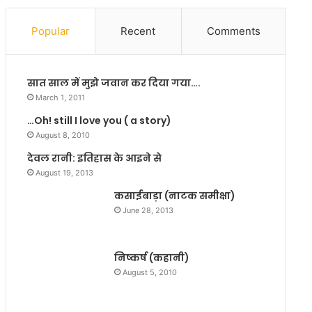
क
ल्च
Popular
Recent
Comments
र
ल
सो
सात साल में मुझे जवान कर दिया गया….
सा
इ
March 1, 2011
टी
…Oh! still I love you ( a story)
’
August 8, 2010
द्वा
रा
देवल रानी: इतिहास के आइने से
आ
August 19, 2013
यो
कसाईबाड़ा (नाटक समीक्षा)
जि
June 28, 2013
त
सं
गी
निष्कर्ष (कहानी)
त
म
August 5, 2010
य
का