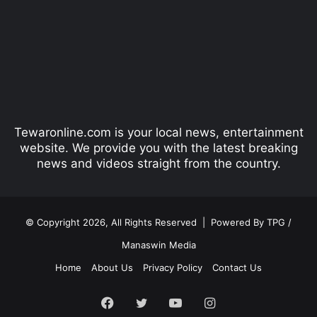
v
t
i
p
o
a
u
g
s
e
p
Tewaronline.com is your local news, entertainment
a
website. We provide you with the latest breaking
g
news and videos straight from the country.
e
© Copyright 2026, All Rights Reserved |
Powered By TPG /
Manaswin Media
Home
About Us
Privacy Policy
Contact Us
Facebook
Twitter
YouTube
Instagram