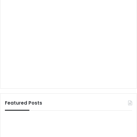
Featured Posts
स
मि
र
थि
ल
ला