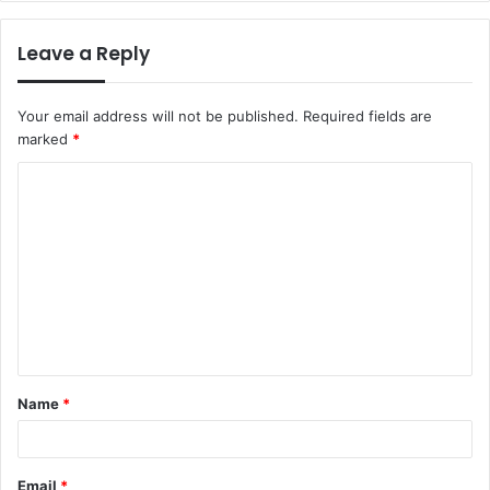
Leave a Reply
Your email address will not be published.
Required fields are
marked
*
C
o
m
m
e
n
t
Name
*
*
Email
*