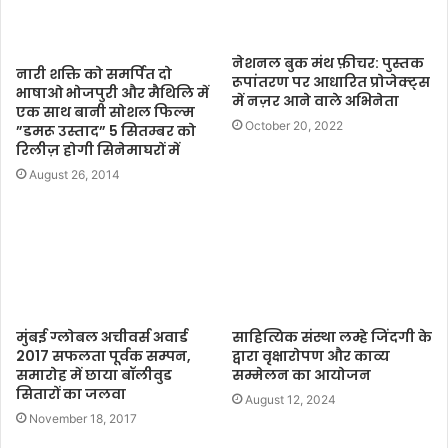
नेशनल बुक मंथ फ़ीचर: पुस्तक
नारी शक्ति को समर्पित दो
रूपांतरण पर आधारित प्रोजेक्ट्स
भाषाओ भोजपुरी और मैथिलि में
में नज़र आने वाले अभिनेता
एक साथ बानी सोशल फिल्म
October 20, 2022
”डमरू उस्ताद” 5 सितम्बर को
रिलीज़ होगी सिनेमाघरों में
August 26, 2014
मुंबई ग्लोबल अचीवर्स अवार्ड
साहित्यिक संस्था लम्हे जिंदगी के
2017 सफलता पूर्वक सम्पन,
द्वारा वृक्षारोपण और काव्य
समारोह में छाया बॉलीवुड
सम्मेलन का आयोजन
सितारों का जलवा
August 12, 2024
November 18, 2017