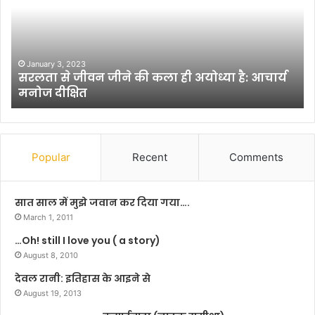
ता
चि
से
त्र
जी
क
व
ला
न
पा
January 3, 2023
सरलता से जीवन जीने की कला ही अयोध्या है: आचार्य
जी
र्ट
मनोज दीक्षित
ने
-
की
6
क
ला
ही
Popular
Recent
Comments
अ
यो
ध्या
सात साल में मुझे जवान कर दिया गया….
है
March 1, 2011
:
…Oh! still I love you ( a story)
आ
चा
August 8, 2010
र्य
देवल रानी: इतिहास के आइने से
म
August 19, 2013
नो
ज