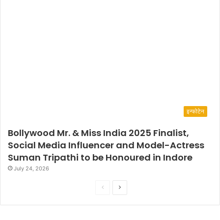
इन्फोटेन
Bollywood Mr. & Miss India 2025 Finalist,
Social Media Influencer and Model-Actress
Suman Tripathi to be Honoured in Indore
July 24, 2026
P
N
r
e
e
x