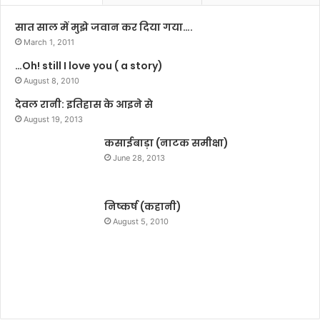
p
l
सात साल में मुझे जवान कर दिया गया….
a
March 1, 2011
y
…Oh! still I love you ( a story)
‘
M
August 8, 2010
e
देवल रानी: इतिहास के आइने से
r
August 19, 2013
a
P
कसाईबाड़ा (नाटक समीक्षा)
a
June 28, 2013
t
i
S
निष्कर्ष (कहानी)
a
August 5, 2010
l
m
a
n
K
h