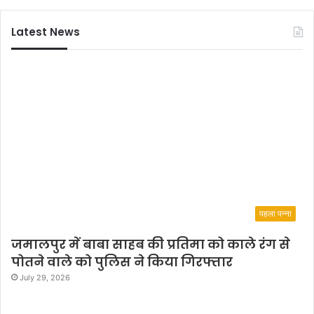
a
n
Latest News
’
w
a
s
s
t
a
g
e
d
s
u
c
पहला पन्ना
c
e
जमालपुर में बाबा साहब की प्रतिमा को काले रंग से
s
पोतने वाले को पुलिस ने किया गिरफ्तार
s
July 29, 2026
f
u
l