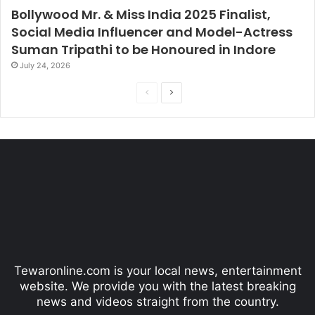
i
Bollywood Mr. & Miss India 2025 Finalist,
e
Social Media Influencer and Model-Actress
n
c
Suman Tripathi to be Honoured in Indore
e
July 24, 2026
P
N
r
e
e
x
v
t
i
p
o
a
u
g
s
e
p
Tewaronline.com is your local news, entertainment
a
website. We provide you with the latest breaking
g
news and videos straight from the country.
e