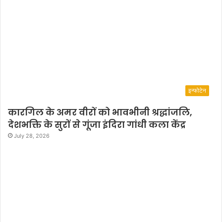
l
y
o
n
c
e
a
g
इन्फोटेन
a
i
कारगिल के अमर वीरों को भावभीनी श्रद्धांजलि,
n
देशभक्ति के सुरों से गूंजा इंदिरा गांधी कला केंद्र
a
n
July 28, 2026
d
w
a
s
h
i
g
h