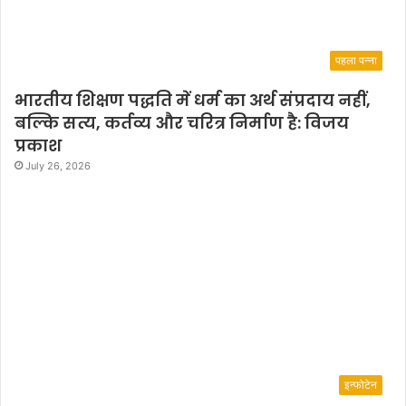
l
y
a
पहला पन्ना
p
p
भारतीय शिक्षण पद्धति में धर्म का अर्थ संप्रदाय नहीं,
r
बल्कि सत्य, कर्तव्य और चरित्र निर्माण है: विजय
e
c
प्रकाश
i
July 26, 2026
a
t
e
d
b
y
t
h
e
a
u
इन्फोटेन
d