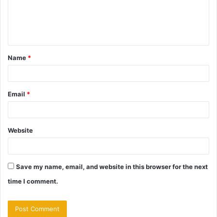
m
e
n
t
Name
*
*
Email
*
Website
Save my name, email, and website in this browser for the next
time I comment.