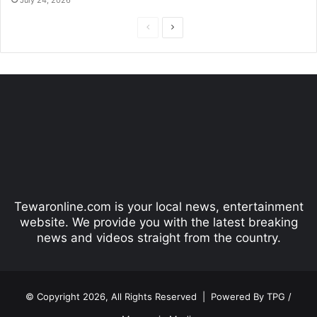
P
N
r
e
e
x
v
t
i
p
o
a
u
g
s
e
p
Tewaronline.com is your local news, entertainment
a
website. We provide you with the latest breaking
g
news and videos straight from the country.
e
© Copyright 2026, All Rights Reserved |
Powered By TPG /