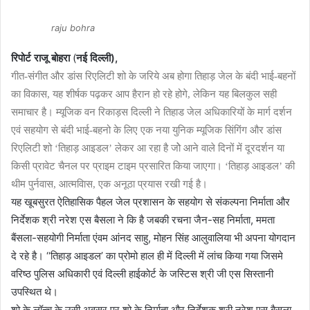
raju bohra
रिपोर्ट राजू बोहरा
(
नई दिल्ली
),
गीत-संगीत और डांस रिएलिटी शो के जरिये अब होगा तिहाड़ जेल के बंदी भाई-बहनों
का विकास, यह शीर्षक पढ़कर आप हैरान हो रहे होगे, लेकिन यह बिलकुल सही
समाचार है। म्यूजिक वन रिकाड़स दिल्ली ने तिहाड जेल अधिकारियों के मार्ग दर्शन
एवं सहयोग से बंदी भाई-बहनो के लिए एक नया युनिक म्यूजिक सिंगिंग और डांस
रिएलिटी शो ‘तिहाड़ आइडल’ लेकर आ रहा है जोे आने वाले दिनों में दूरदर्शन या
किसी प्रावेट चैनल पर प्राइम टाइम प्रसारित किया जाएगा। ‘तिहाड़ आइडल’ की
थीम पुर्नवास, आत्मविास, एक अनूठा प्रयास रखी गई है।
यह खूबसुरत ऐतिहासिक पैहल जेल प्रशासन के सहयोग से संकल्पना निर्माता और
निर्देशक श्री नरेश एस बैसला ने कि है जबकी रचना जैन-सह निर्माता, ममता
बैंसला-सहयोगी निर्माता एंवम आंनद साहु, मोहन सिंह आलुवालिया भी अपना योगदान
दे रहे है। ‘‘तिहाड़ आइडल’ का प्रोमो हाल ही में दिल्ली में लांच किया गया जिसमे
वरिष्ठ पुलिस अधिकारी एवं दिल्ली हाईकोर्ट के जस्टिस श्री जी एस सिस्तानी
उपस्थित थे।
शो के लॉन्च के उसी अवसर पर शो के निर्माता और निर्देशक श्री नरेश एस बैसला