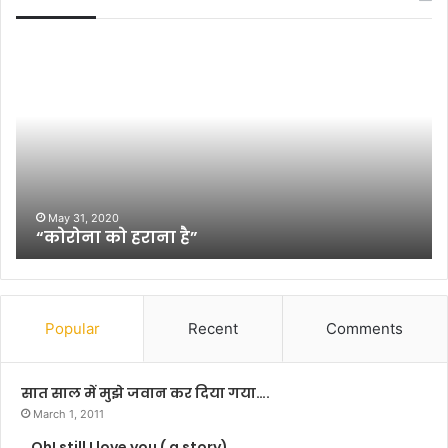
“
बां
को
स
रो
गां
ना
व
को
की
ह
मु
रा
न
ना
मु
है
न
May 31, 2020
“कोरोना को हराना है”
”
(
पु
स्त
क
स
Popular
Recent
Comments
मी
क्षा
)
सात साल में मुझे जवान कर दिया गया….
March 1, 2011
…Oh! still I love you ( a story)