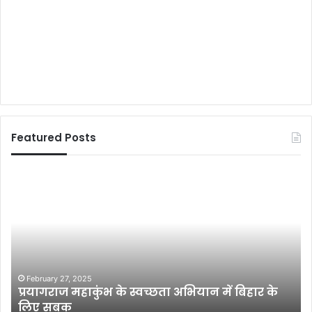
Featured Posts
मुं
गे
र
ख
ग
ड़ि
या
September 12, 2022
मुंगेर खगड़िया गंगा रेल पुल पर सड़क दुर्घटना में
गं
 के
महरना व साहेबपुर कमाल के दो युवक गंभीर रूप से हु
गा
जख्मी
रे