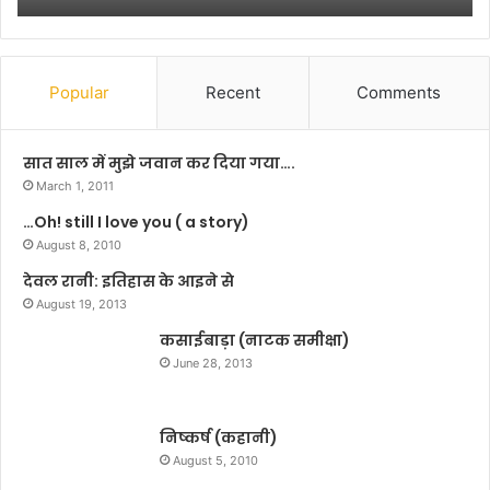
ल
पु
ल
प
Popular
Recent
Comments
र
स
ड़
सात साल में मुझे जवान कर दिया गया….
क
March 1, 2011
दु
…Oh! still I love you ( a story)
र्घ
August 8, 2010
ट
ना
देवल रानी: इतिहास के आइने से
में
August 19, 2013
म
ह
कसाईबाड़ा (नाटक समीक्षा)
र
June 28, 2013
ना
व
सा
निष्कर्ष (कहानी)
हे
August 5, 2010
ब