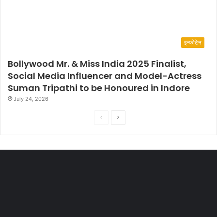
इन्फोटेन
Bollywood Mr. & Miss India 2025 Finalist,
Social Media Influencer and Model-Actress
Suman Tripathi to be Honoured in Indore
July 24, 2026
P
N
r
e
e
x
v
t
i
p
o
a
u
g
s
e