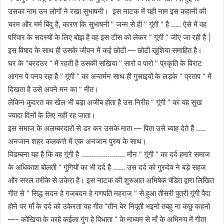
उसका नाम उन लोगों ने रखा सुभाषनी। इस नाटक में यही नाम इस कहानी की
चरम और मर्म बिंदु है, कारण कि सुभाषनी ” जन्म से ही ” गूंगी ” है ….. ऐसे में वह
परिवार के सदस्यों के लिए बोझ है वह इस टीस को लेकर ” गूंगी ” जीए जा रही है |
इस विषाद के साथ ही उसके जीवन में कई छोटी — छोटी खुशिया समाहित है।
घर के ”बरदउर ” में रहती है उसकी सखिया ” सारो व पारो ” प्रकृति के विराट
आगन पे पनप रहा है ” गूंगी ” का अन्तर्मन साथ ही गुसाइयों के लड़के ” प्रताप ” में
दिखता है उसे अपने मन का ” मीत।
लेकिन कुदरत का खेल भी बड़ा अजीब होता है उस निरीह ” गूंगी ” का यह सुख
ज्यादा दिनों के लिए नहीं रह जाता।
इस समाज के अलम्बरदारों से डर कर उसके माता — पिता उसे ब्याह देते हैं …..
अनजान शहर कलकत्ते में एक अनजान पुरुष के साथ।
विडम्बना यह है कि वह गूंगी है …………………. मौन ” गूंगी ” का दर्द हमारे समाज
के अधिकाश बोलती ” गुंगियों का भी दर्द है …… उस दर्द को गुरुदेव ने बड़े सहज
और सरल तरीके से उकेरा है। इस नाटक की शुरुआत अभिषेक पंडित द्वारा लिखित
गीत से ” सिद्ध सदन हे गजबदन हे गणपति महराज ” से हुआ तीसरी पुत्री गूंगी पैदा
होने पर माँ के दर्द को उकेरता यह गीत ”तीन बेर निपूती भइनो तबहु ना कछु कहनो
—- कोखिया के काहे कईला गुंग हे विधाता ” के माध्यम से माँ के अभिनय में गीता