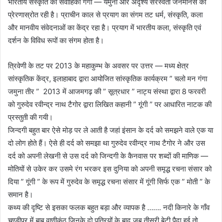
भारतीय संस्कृति की संवाहिका गंगा — यमुना और अदृश्य सरस्वती जनमानस की
प्रेरणास्रोत रही है। प्राचीन काल से प्रयाग का संगम तट धर्म, संस्कृति, कला
और मानवीय संवेदनाओं का केंद्र रहा है। प्रयाग में भारतीय कला, संस्कृति एवं
दर्शन के विविध रूपों का संगम होता है।
त्रिवेणी के तट पर 2013 के महाकुम्भ के अवसर पर उत्तर — मध्य क्षेत्र
सांस्कृतिक केंद्र, इलाहाबाद द्वारा आयोजित सांस्कृतिक कार्यक्रम ” चलो मन गंगा
जमुना तीर ” 2013 में आजमगढ़ की ” सूत्रधार ” नाट्य संस्था द्वारा 8 फरवरी
को गुरुदेव रवीन्द्र नाथ टैगोर द्वारा लिखित कहानी ” गूंगी ” पर आधारित नाटक की
प्रस्तुती की गयी।
जिन्दगी बहुत बार ऐसे मोड़ पर ले आती है जहां इंसान के दर्द को समझने वाले एक या
दो लोग होते हैं। ऐसे ही दर्द को समझा था गुरुदेव रवीन्द्र नाथ टैगोर ने और उस
दर्द को अपनी लेखनी से उस दर्द को जिन्दगी के कैनवास पर शब्दों की माणिक —
मोतियों से उकेर कर उसमे रंग भरकर इस दुनिया को अपनी समृद्ध रचना संसार को
दिया ” गूंगी ” के रूप में गुरुदेव के समृद्ध रचना संसार में गूंगी सिर्फ एक ” मोती ” के
समान है।
कथ्य की दृष्टि से इसका फलक बहुत बड़ा और व्यापक है ……. नदी किनारे के गाँव
चण्डीपुर में बाबू वाणीकंठ जिनके दो पुत्रियों के बाद जब तीसरी बेटी पैदा हुई तो