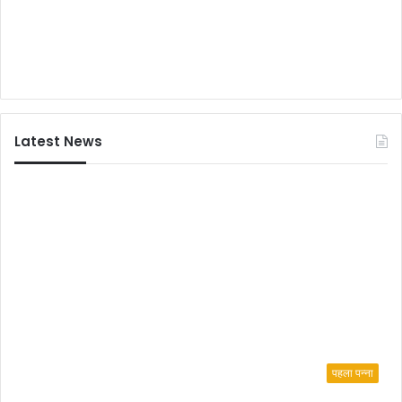
पु
र
क
मा
ल
के
दो
Latest News
यु
व
क
गं
भी
र
रू
प
से
हु
ए
ज
ख्मी
पहला पन्ना