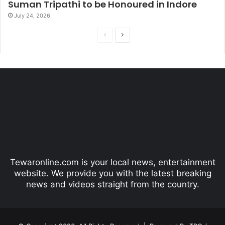
Suman Tripathi to be Honoured in Indore
July 24, 2026
P
N
r
e
e
x
v
t
i
p
o
a
u
g
s
e
p
Tewaronline.com is your local news, entertainment
a
website. We provide you with the latest breaking
g
news and videos straight from the country.
e