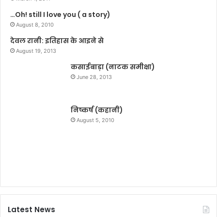
भू
हैं
…Oh! still I love you ( a story)
ष
अ
ण
August 8, 2010
र
झा
विं
देवल रानी: इतिहास के आइने से
द
August 19, 2013
के
कसाईबाड़ा (नाटक समीक्षा)
ज
री
June 28, 2013
वा
ल
?
निष्कर्ष (कहानी)
August 5, 2010
Latest News