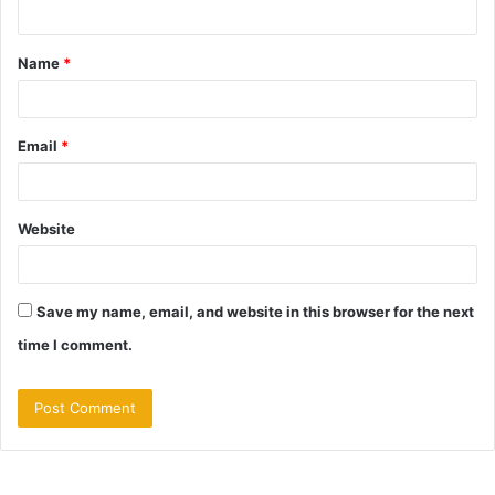
n
t
Name
*
*
Email
*
Website
Save my name, email, and website in this browser for the next
time I comment.