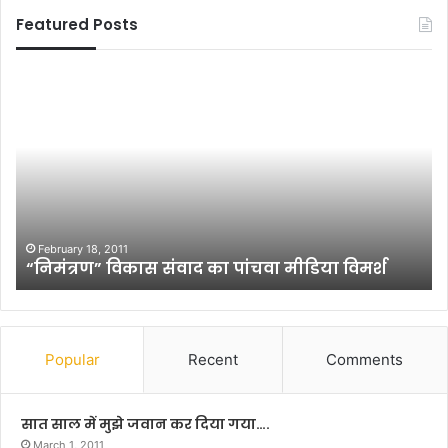
Featured Posts
बा
बि
ल
हा
सं
र
स
चु
द
ना
का
व
आ
को
यो
ले
ज
क
November 8, 2016
बाल संसद का आयोजन एक चुनौती : मणि भूषण झा
न
र
ए
क्यो
क
गु
चु
म
नौ
रा
Popular
Recent
Comments
ती
ह
:
हो
म
र
सात साल में मुझे जवान कर दिया गया….
णि
हे
March 1, 2011