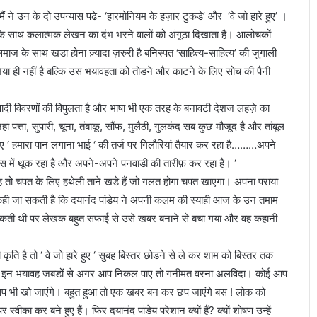
ं ने उन के दो उपन्यास पढे- ‘हारमोनियम के हज़ार टुकडे’ और ‘वे जो हारे हुए’ ।
के साथ कलात्मक लेखन का दंभ भरने वालों को अंगूठा दिखाता है। आलोचकों
ाज के साथ खडा होना ज़्यादा ज़रुरी है बनिस्पत ‘साहित्य-साहित्य’ की जुगाली
ा ही नहीं है बल्कि उस भयावहता को तोडने और काटने के लिए सोच की पैनी
थवादी विवरणों की विपुलता है और भाषा भी एक तरह के बनावटी देशज लहज़े का
पत्ता, सुपारी, चूना, तंबाकू, सौंफ, मुलैठी, गुलकंद सब कुछ मौजूद है और तांबूल
‘ हमारा पान लगाना भाई ‘ की तर्ज़ पर गिलौरियां तैयार कर रहा है………अपने
में थूक रहा है और अपने-अपने पनवाडी की तारीफ़ कर रहा है। ‘
कि वह तो चपत के लिए हथेली ताने खडे हैं जो गलत होगा चपत खाएगा। अपना पराया
े कही जा सकती है कि दयानंद पांडेय ने अपनी कलम की स्याही आज के उन तमाम
बन सकती थी पर लेखक बहुत सफाई से उसे खबर बनाने से बचा गया और वह कहानी
कृति है तो ‘ वे जो हारे हुए ‘ सुबह बिस्तर छोडने से ले कर शाम को बिस्तर तक
र है। इन भयावह जबडों से अगर आप निकल पाए तो गनीमत वरना अलविदा। कोई आप
आप भी खो जाएंगे। बहुत हुआ तो एक खबर बन कर छप जाएंगे बस ! लोक को
वीका कर बने हुए हैं। फिर दयानंद पांडेय परेशान क्यों हैं? क्यों शोषण उन्हें