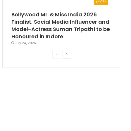
इन्फोटेन
Bollywood Mr. & Miss India 2025
Finalist, Social Media Influencer and
Model-Actress Suman Tripathi to be
Honoured in Indore
July 24, 2026
P
N
r
e
e
x
v
t
i
p
o
a
u
g
s
e
p
a