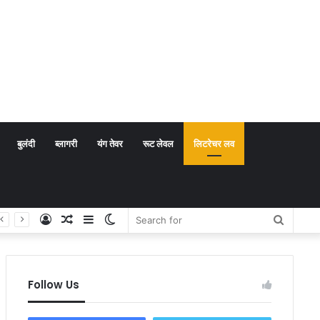
बुलंदी
ब्लागरी
यंग तेवर
रूट लेवल
लिटरेचर लव
Log
Random
Sidebar
Switch
Search
In
Article
skin
for
Follow Us