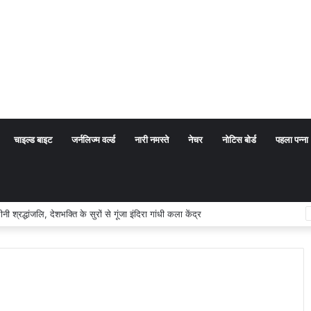
चाइल्ड बाइट
जर्नलिज्म वर्ल्ड
नारी नमस्ते
नेचर
नोटिस बोर्ड
पहला पन्ना
 अर्थ संप्रदाय नहीं, बल्कि सत्य, कर्तव्य और चरित्र निर्माण है: विजय प्रकाश