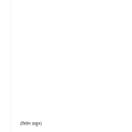
यू
के
पू
र्व
प्र
दे
श
स
चि
व
कौ
श
ल
पं
क
ज
सै
क
ड़ों
स
(जितेन ठाकुर)
म