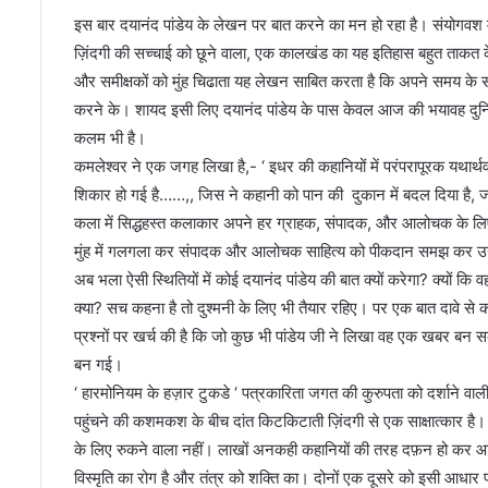
र्थ
इस बार दयानंद पांडेय के लेखन पर बात करने का मन हो रहा है। संयोगवश मै
कों
ज़िंदगी की सच्चाई को छूने वाला, एक कालखंड का यह इतिहास बहुत ताकत 
के
सा
और समीक्षकों को मुंह चिढाता यह लेखन साबित करता है कि अपने समय के सम
थ
करने के। शायद इसी लिए दयानंद पांडेय के पास केवल आज की भयावह दुनिय
भा
कलम भी है।
ज
कमलेश्वर ने एक जगह लिखा है,- ‘ इधर की कहानियों में परंपरापूरक यथार्
पा
में
शिकार हो गई है……,, जिस ने कहानी को पान की दुकान में बदल दिया है, जहां 
शा
कला में सिद्धहस्त कलाकार अपने हर ग्राहक, संपादक, और आलोचक के लिए 
मि
मुंह में गलगला कर संपादक और आलोचक साहित्य को पीकदान समझ कर उस 
ल
अब भला ऐसी स्थितियों में कोई दयानंद पांडेय की बात क्यों करेगा? क्यों 
क्या? सच कहना है तो दुश्मनी के लिए भी तैयार रहिए। पर एक बात दावे स
प्रश्नों पर खर्च की है कि जो कुछ भी पांडेय जी ने लिखा वह एक खबर 
बन गई।
‘ हारमोनियम के हज़ार टुकडे ‘ पत्रकारिता जगत की कुरुपता को दर्शाने वाली 
पहुंचने की कशमकश के बीच दांत किटकिटाती ज़िंदगी से एक साक्षात्का
के लिए रुकने वाला नहीं। लाखों अनकही कहानियों की तरह दफ़न हो कर 
विस्मृति का रोग है और तंत्र को शक्ति का। दोनों एक दूसरे को इसी आधार पर स्