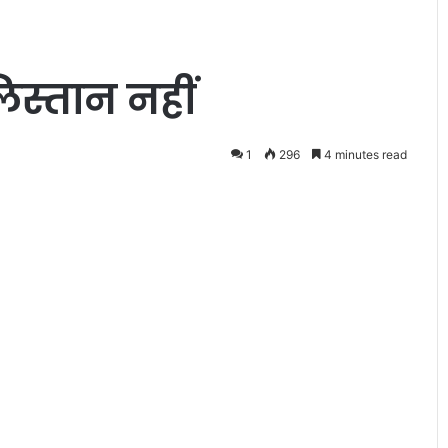
िस्तान नहीं
1
296
4 minutes read
मो
दी
प
र
नी
ती
श
ूर्व प्रदेश सचिव
का
र्थकों के साथ
June 9, 2013
ब
मोदी पर नीतीश का बदलता सुर
द
ल
ता
सु