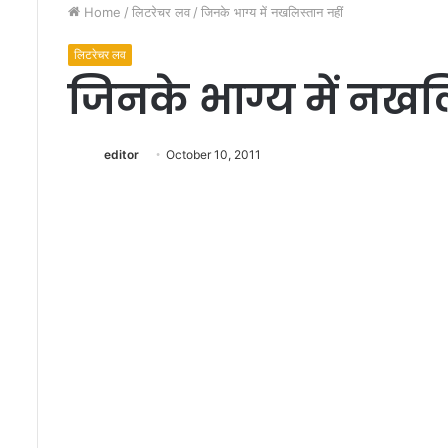
Home
/
लिटरेचर लव
/
जिनके भाग्य में नखलिस्तान नहीं
लिटरेचर लव
जिनके भाग्य में नखल
editor
October 10, 2011
j
d
u
k
a
u
January 19, 2024
s
jdu kaushal : जदयू के प
h
कौशल पंकज सैकड़ों सम
a
भाजपा में शामिल
l
:
ज
द