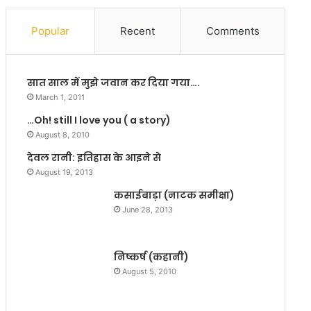
या
…
अ
!
Popular
Recent
Comments
वै
ध
वि
सात साल में मुझे जवान कर दिया गया….
दे
शी
March 1, 2011
श
…Oh! still I love you ( a story)
रा
August 8, 2010
ब
ब
देवल रानी: इतिहास के आइने से
रा
August 19, 2013
म
कसाईबाड़ा (नाटक समीक्षा)
द
June 28, 2013
निष्कर्ष (कहानी)
August 5, 2010