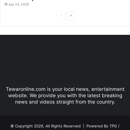
July 24, 2026
P
N
r
e
e
x
v
t
i
p
o
a
u
g
s
e
p
Tewaronline.com is your local news, entertainment
a
website. We provide you with the latest breaking
g
news and videos straight from the country.
e
© Copyright 2026, All Rights Reserved |
Powered By TPG /