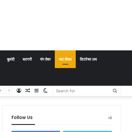
बुलंदी
ब्लागरी
यंग तेवर
रूट लेवल
लिटरेचर लव
Log
Random
Sidebar
Switch
Search
In
Article
skin
for
Follow Us