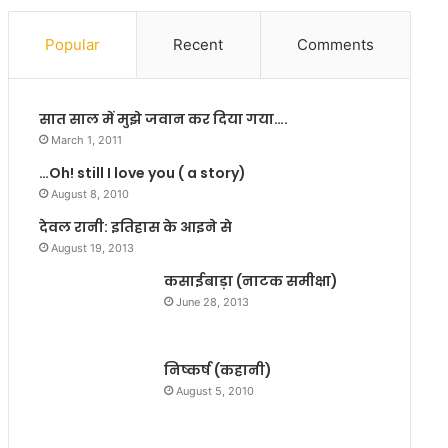
से
कों
प
ने
Popular
Recent
Comments
ला
दि
य
या
न
ध
सात साल में मुझे जवान कर दिया गया….
क
र
र
ना
March 1, 2011
ग
…Oh! still I love you ( a story)
या
August 8, 2010
है
म
देवल रानी: इतिहास के आइने से
हा
August 19, 2013
द
कसाईबाड़ा (नाटक समीक्षा)
लि
June 28, 2013
त
प
रि
निष्कर्ष (कहानी)
वा
र
August 5, 2010