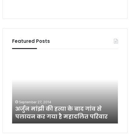
Featured Posts
अ
मुं
र्जु
गे
न
र
मां
आ
झी
र
की
डी
ाँ
ह
डी
ी
September 27, 2014
April 5,
त्या
के
ियों
अर्जुन मांझी की हत्या के बाद गांव से
मुंगेर 
के
वि
पलायन कर गया है महादलित परिवार
धरना
बा
रु
द
द्ध
गां
शि
व
क्ष