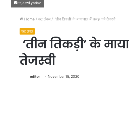
tejaswi yadav
Home
/
रूट लेवल
/
‘तीन तिकड़ी’ के मायाजाल में उलझ गये तेजस्वी
रूट लेवल
‘तीन तिकड़ी’ के माय
ब
तेजस्वी
च्चों
की
प
editor
November 15, 2020
र
व
रि
December 22, 2024
श
बच्चों की परवरिश पर क
प
आयोजित की
र
का
र्य
शा