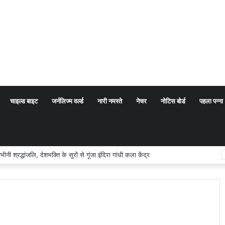
चाइल्ड बाइट
जर्नलिज्म वर्ल्ड
नारी नमस्ते
नेचर
नोटिस बोर्ड
पहला पन्ना
रद्धांजलि, देशभक्ति के सुरों से गूंजा इंदिरा गांधी कला केंद्र