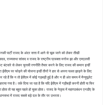
ज
य
माँ
पू
र्णा
गि
रि
”
का
नि
र्मा
नकी पार्टी राजद के अंदर सत्ता में आने से चूक जाने को लेकर तीखी
ण
य यादव, राज्यसभा सांसद व राजद के राष्ट्रीय प्रवक्ता मनोज झा और एमएलसी
हो
ट बंटवारे से लेकर चुनावी रणनीति तैयार करने के लिए राजद की कमान इन्हीं
गा
ईवीएम पर फोड़ने की योजना इन्हीं तीनों ने हार से अपना पल्ला झाड़ने के लिए
,
े हैं कि न तो ईवीएम में कोई गड़बड़ी हुई है और न ही अंत समय में मैन्युपूलेट
फ़ि
ल्म
ा हराया गया है। तर्क दिया जा रहा है कि यदि ईवीएम में गड़ीबड़ी करनी होती या फिर
की
रना होता तो यह बहुत पहले हो चुका होता। राजद के नेतृत्व में महागठबंधन एनडीए के
पू
धानसभा में राजद सबसे बड़े दल के तौर पर उभरता।
री
शू