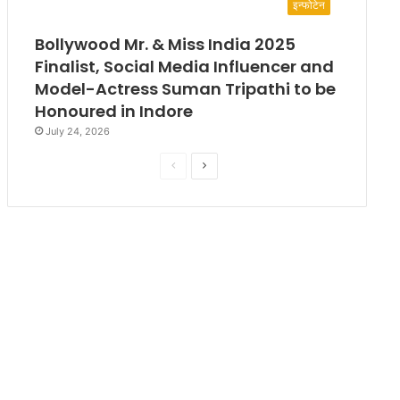
इन्फोटेन
Bollywood Mr. & Miss India 2025
Finalist, Social Media Influencer and
Model-Actress Suman Tripathi to be
Honoured in Indore
July 24, 2026
P
N
r
e
e
x
v
t
i
p
o
a
u
g
s
e
p
a