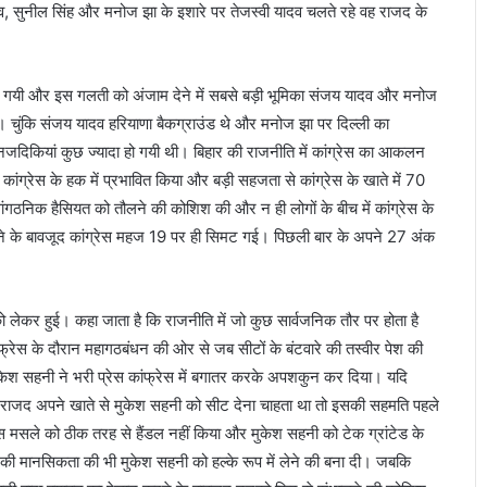
टिं
ादव, सुनील सिंह और मनोज झा के इशारे पर तेजस्वी यादव चलते रहे वह राजद के
ग
उ
त्त
की गयी और इस गलती को अंजाम देने में सबसे बड़ी भूमिका संजय यादव और मनोज
रा
खं
था। चुंकि संजय यादव हरियाणा बैकग्राउंड थे और मनोज झा पर दिल्ली का
ड
ी नजदिकियां कुछ ज्यादा हो गयी थी। बिहार की राजनीति में कांग्रेस का आकलन
की
 कांग्रेस के हक में प्रभावित किया और बड़ी सहजता से कांग्रेस के खाते में 70
खू
सांगठनिक हैसियत को तौलने की कोशिश की और न ही लोगों के बीच में कांग्रेस के
ब
 के बावजूद कांग्रेस महज 19 पर ही सिमट गई। पिछली बार के अपने 27 अंक
सू
र
त
वा
लेकर हुई। कहा जाता है कि राजनीति में जो कुछ सार्वजनिक तौर पर होता है
दि
ंफ्रेस के दौरान महागठबंधन की ओर से जब सीटों के बंटवारे की तस्वीर पेश की
यों
में
केश सहनी ने भरी प्रेस कांफ्रेस में बगातर करके अपशकुन कर दिया। यदि
की
यदि राजद अपने खाते से मुकेश सहनी को सीट देना चाहता था तो इसकी सहमति पहले
जा
स मसले को ठीक तरह से हैंडल नहीं किया और मुकेश सहनी को टेक ग्रांटेड के
ए
ादव की मानसिकता की भी मुकेश सहनी को हल्के रूप में लेने की बना दी। जबकि
गी