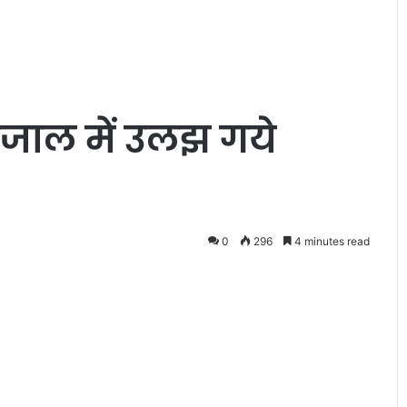
ाजाल में उलझ गये
पू
र्णा
गि
रि
0
296
4 minutes read
मा
April 15, 2026
ता
पूर्णागिरि माता पर हिंदी फिल्म “जय म
प
पूर्णागिरि” का निर्माण होगा,फ़िल्म क
र
ार्यशाला
पूरी शूटिंग उत्तराखंड की खूबसूरत वाद
हिं
में की जाएगी
दी
फि
ल्म
“