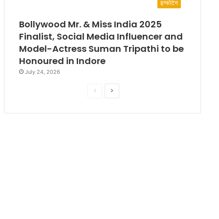
इन्फोटेन
Bollywood Mr. & Miss India 2025
Finalist, Social Media Influencer and
Model-Actress Suman Tripathi to be
Honoured in Indore
July 24, 2026
P
N
r
e
e
x
v
t
i
p
o
a
u
g
s
e
p
a