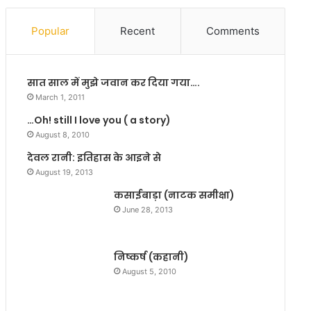
स्यों
मु
को
का
Popular
Recent
Comments
उ
ब
जा
ले
ग
स
सात साल में मुझे जवान कर दिया गया….
र
टी
क
क
March 1, 2011
र
ता
…Oh! still I love you ( a story)
ती
अ
August 8, 2010
है
धि
फि
क
देवल रानी: इतिहास के आइने से
ल्म
म
August 19, 2013
म
ह
कसाईबाड़ा (नाटक समीक्षा)
हा
त्व
June 28, 2013
यो
पू
गी
र्ण
:
है
निष्कर्ष (कहानी)
हा
:
इ
अ
August 5, 2010
वे
नु
1
रा