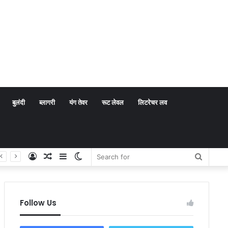
बुलंदी
ब्लागरी
यंग तेवर
रूट लेवल
लिटरेचर लव
Log
Random
Sidebar
Switch
Search
In
Article
skin
for
Follow Us