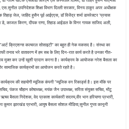
दिल्ली, डॉ गौतम खटक एचओडी आरएम एल अस्पताल दिल्ली, डॉ ताहिर हुसैन सीएमओ
न, एस.सुनील उपनिदेशक शिक्षा विभाग दिल्ली सरकार, विनय ठाकुर अपर अधीक्षक
तिहाड़ जेल, जाहिद हुसैन पूर्व आईएएस, डॉ विजेंद्र शर्मा डायरेक्टर ‘प्रयास
मोनिका डे, काजल किरण, दीपक राणा, तिहाड आईडल के विनर गायक साजिद अली,
ओ ”आर्ट क्रिएशन्स कल्चरल सोसाइटी” का बहुत ही नेक मकसद है। संस्था का
स जो काफी तनाव भरे वातावरण में हम सब के लिए दिन-रात कार्य करते है उनका गीत-
व मुक्त कर उन्हें खुशी प्रदान करना है। कार्यक्रम के आयोजक नरेश बैसला का
और सामाजिक कार्यक्रमों का आयोजन करते रहते है।
 कार्यक्रम की सहयोगी म्यूजिक कंपनी ”म्यूजिक वन रिकार्ड्स है। इस मौके पर
चिव, पंकज चौहान कोषाध्यक्ष, मयंक जैन उपाध्यक्ष, सरिता संयुक्त सचिव, मोंटू
 ऋषव बैसला निदेशक, वेद प्रकाश कार्यकारी सदस्य,वीर भान हरियाणा प्रभारी,
न्ना कुमार झारखंड प्रभारी, आयुष बैसला सोशल मीडिया,सुनील गुप्ता कानूनी