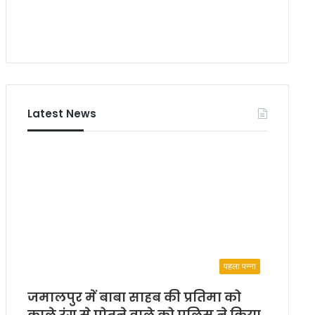
टू
ग
व
ठा
न
कु
ने
र
स
Latest News
पहला पन्ना
जमालपुर में बाबा साहब की प्रतिमा को
काले रंग से पोतने वाले को पुलिस ने किया