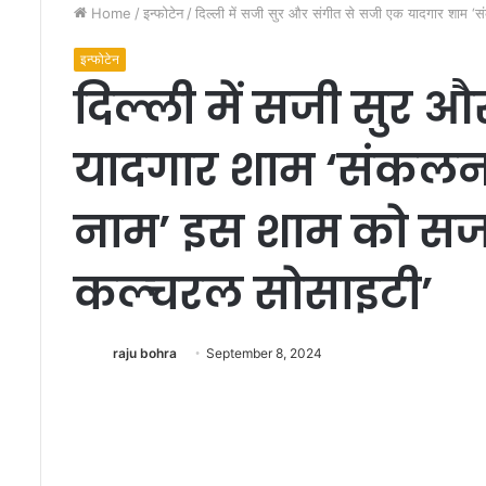
Home
/
इन्फोटेन
/
दिल्ली में सजी सुर और संगीत से सजी एक यादगार शाम ‘
इन्फोटेन
दिल्ली में सजी सुर 
यादगार शाम ‘संकलन
प
नाम’ इस शाम को सजाय
ह
ले
कल्चरल सोसाइटी’
आ
ई
.
ए
raju bohra
September 8, 2024
.
September 10, 2011
ए
पहले आई. ए. एस. बनो
स
.
ब
नो