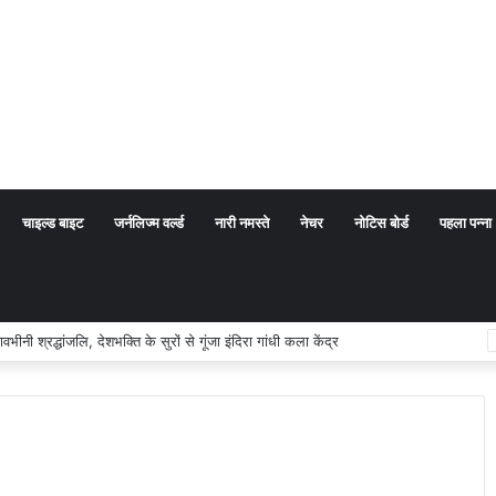
चाइल्ड बाइट
जर्नलिज्म वर्ल्ड
नारी नमस्ते
नेचर
नोटिस बोर्ड
पहला पन्ना
का अर्थ संप्रदाय नहीं, बल्कि सत्य, कर्तव्य और चरित्र निर्माण है: विजय प्रकाश