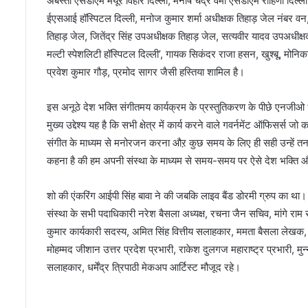
अंबस्ता एसडीएम मयूर विहार दिल्ली, मनीष चंद्र वर्मा एसडीएम रोहिणी 
ईएसआई हॉस्पिटल दिल्ली, मनोज कुमार शर्मा अधीक्षक तिहाड़ जेल नंबर व
तिहाड़ जेल, जितेंद्र सिंह उपअधीक्षक तिहाड़ जेल, सत्यवीर यादव उपअधीक्षक 
मल्टी स्पेशलिटी हॉस्पिटल दिल्ली’, गायक सिकंदर राजा हसन, खुश्बू, 
प्रवेश कुमार गौड़, प्रमोद सागर जैसी हस्तिया शामिल है।
इस अनूठे देश भक्ति संगीतमय कार्यक्रम के प्रस्तुतिकरण के पीछे एनजी
मुख्य उद्देश्य यह है कि सभी क्षेत्र में कार्य करने वाले गवर्नमेंट ऑफिसर्
संगीत के माध्यम से मनोरजन करना औऱ कुछ समय के लिए ही सही उन्हें तना
कहना है की हम अपनी संस्था के माध्यम से समय-समय पर ऐसे देश भक्ति 
शो की एंकरिंग आईपी सिंह बावा ने की जबकि लाइव बैंड डोरमी ग्रुप का था।
संस्था के सभी पदाधिकारी नरेश बैसला अध्यक्ष, रचना जैन सचिव, मांगे राम स
कुमार कार्यकारी सदस्य, अमित सिंह वित्तीय सलाहकार, ममता बैसला लेखक,
मोहम्मद जीशान उत्तर प्रदेश प्रभारी, राकेश दुलगज महाराष्ट्र प्रभारी, मु
सलाहकार, धर्मेंद्र त्रिपाठी मेकअप आर्टिस्ट मौजूद रहे।