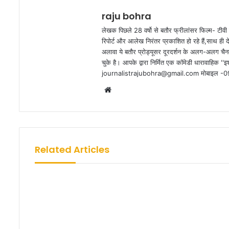
raju bohra
लेखक पिछले 28 वर्षो से बतौर फ्रीलांसर फिल्म- टीवी 
रिपोर्ट और आलेख निरंतर प्रकाशित हो रहे हैं,साथ ही 
अलावा ये बतौर प्रोड्यूसर दूरदर्शन के अलग-अलग चैनल
चुके है। आपके द्वारा निर्मित एक कॉमेडी धारावाहिक ''इश्
journalistrajubohra@gmail.com मोबाइल 
W
e
b
s
i
Related Articles
t
e