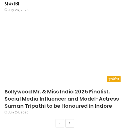
प्रकाश
July 26, 2026
इन्फोटेन
Bollywood Mr. & Miss India 2025 Finalist,
Social Media Influencer and Model-Actress
Suman Tripathi to be Honoured in Indore
July 24, 2026
P
N