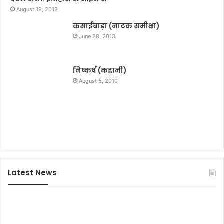
र
August 19, 2013
हैं
ड
कसाईबाड़ा (नाटक समीक्षा)
लू
June 28, 2013
म
का
ब्रां
निष्कर्ष (कहानी)
ड
August 5, 2010
एं
बे
स
ड
र
Latest News