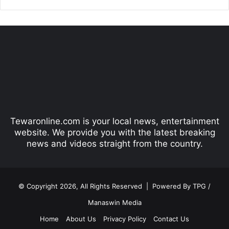
r
e
e
x
v
t
i
p
o
a
u
g
s
e
p
Tewaronline.com is your local news, entertainment
a
website. We provide you with the latest breaking
g
news and videos straight from the country.
e
© Copyright 2026, All Rights Reserved |
Powered By TPG /
Manaswin Media
Home
About Us
Privacy Policy
Contact Us