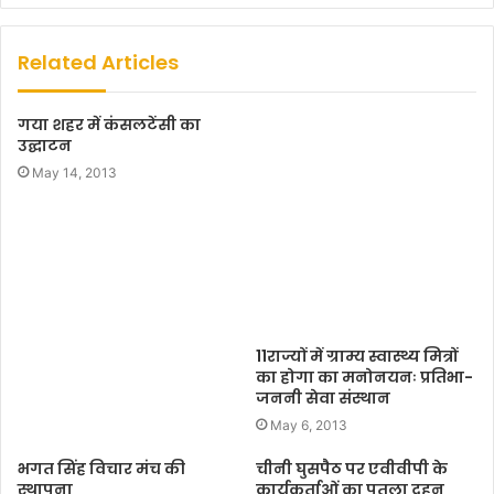
b
s
Related Articles
i
t
गया शहर में कंसलटेंसी का
e
उद्घाटन
May 14, 2013
11राज्यों में ग्राम्य स्वास्थ्य मित्रों
का होगा का मनोनयनः प्रतिभा-
जननी सेवा संस्थान
May 6, 2013
भगत सिंह विचार मंच की
चीनी घुसपैठ पर एवीवीपी के
स्थापना
कार्यकर्ताओं का पुतला दहन