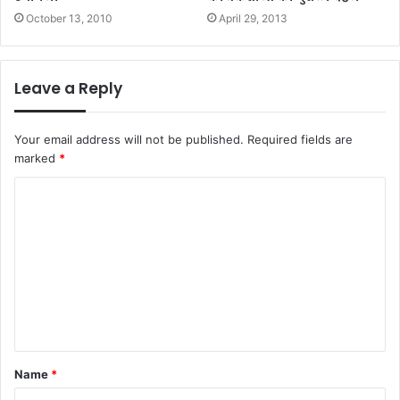
October 13, 2010
April 29, 2013
Leave a Reply
Your email address will not be published.
Required fields are
marked
*
C
o
m
m
e
n
t
Name
*
*