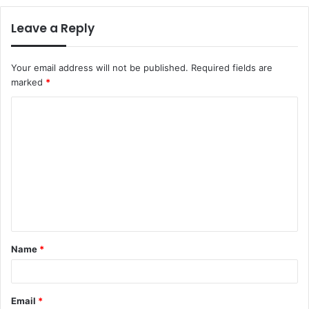
Leave a Reply
Your email address will not be published.
Required fields are
marked
*
C
o
m
m
e
n
t
Name
*
*
Email
*