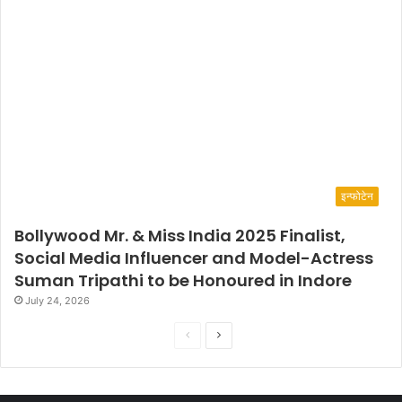
इन्फोटेन
Bollywood Mr. & Miss India 2025 Finalist,
Social Media Influencer and Model-Actress
Suman Tripathi to be Honoured in Indore
July 24, 2026
P
N
r
e
e
x