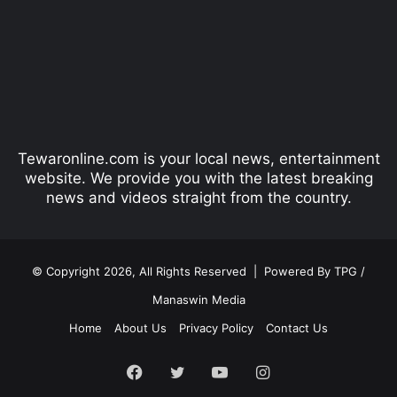
v
t
i
p
o
a
u
g
s
e
p
Tewaronline.com is your local news, entertainment
a
website. We provide you with the latest breaking
g
news and videos straight from the country.
e
© Copyright 2026, All Rights Reserved |
Powered By TPG /
Manaswin Media
Home
About Us
Privacy Policy
Contact Us
Facebook
Twitter
YouTube
Instagram