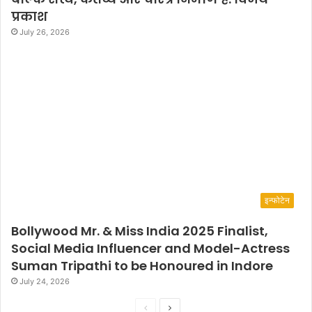
प्रकाश
July 26, 2026
इन्फोटेन
Bollywood Mr. & Miss India 2025 Finalist,
Social Media Influencer and Model-Actress
Suman Tripathi to be Honoured in Indore
July 24, 2026
P
N