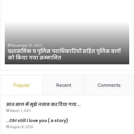
सिं
सा
ग
हि
र
त्यि
न
क
हीं
सं
तो
स्थ
स्पो
ल
र्ट्स
म्हे
प
जिं
December 19, 2022
सिंगर नहीं तो स्पोर्ट्स पर्सन होता : गगन सिंह
र्स
द
न
गी
हो
के
ता
द्वा
:
रा
Popular
Recent
Comments
ग
वृ
ग
क्षा
न
रो
सात साल में मुझे जवान कर दिया गया….
सिं
प
March 1, 2011
ह
ण
…Oh! still I love you ( a story)
औ
August 8, 2010
र
का