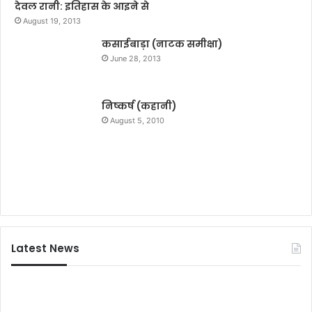
देवल रानी: इतिहास के आइने से
व्य
August 19, 2013
स
कसाईबाड़ा (नाटक समीक्षा)
म्मे
ल
June 28, 2013
न
का
आ
निष्कर्ष (कहानी)
यो
August 5, 2010
ज
न
Latest News