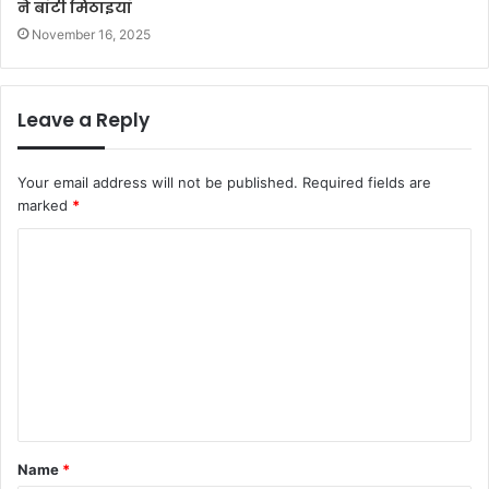
ने बांटी मिठाइयाँ
November 16, 2025
Leave a Reply
Your email address will not be published.
Required fields are
marked
*
C
o
m
m
e
n
t
Name
*
*