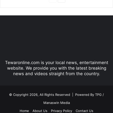
r
e
e
x
v
t
i
p
o
a
u
g
s
e
p
Tewaronline.com is your local news, entertainment
a
website. We provide you with the latest breaking
g
news and videos straight from the country.
e
© Copyright 2026, All Rights Reserved |
Powered By TPG /
Manaswin Media
Home
About Us
Privacy Policy
Contact Us