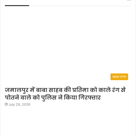
i
n
,
M
a
o
a
n
d
H
i
t
पहला पन्ना
l
e
जमालपुर में बाबा साहब की प्रतिमा को काले रंग से
r
पोतने वाले को पुलिस ने किया गिरफ्तार
July 29, 2026