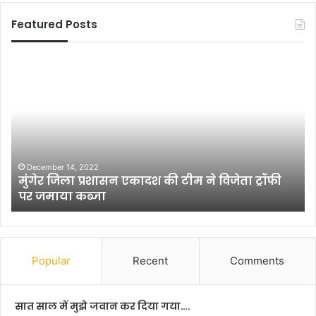
Featured Posts
K
e
j
r
i
w
a
l
November 1, 2012
म ने विजेता ट्रॉफी
Kejriwal never talks of alternative
n
Mao and Hitler
e
v
e
r
t
Popular
Recent
Comments
a
l
k
सात साल में मुझे जवान कर दिया गया….
s