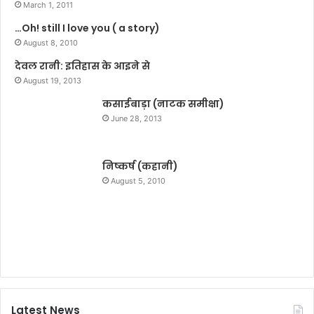
March 1, 2011
o
…Oh! still I love you ( a story)
f
August 8, 2010
a
l
देवल रानी: इतिहास के आइने से
t
August 19, 2013
e
कसाईबाड़ा (नाटक समीक्षा)
r
n
June 28, 2013
a
t
i
निष्कर्ष (कहानी)
v
August 5, 2010
e
s
l
i
k
e
L
e
Latest News
n