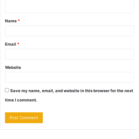
n
t
Name
*
*
Email
*
Website
Save my name, email, and website in this browser for the next
time I comment.