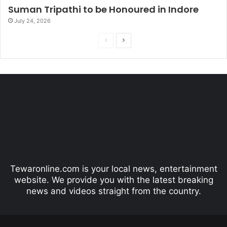
Suman Tripathi to be Honoured in Indore
July 24, 2026
P
N
r
e
e
x
v
t
i
p
o
a
u
g
s
e
p
Tewaronline.com is your local news, entertainment
a
website. We provide you with the latest breaking
g
news and videos straight from the country.
e