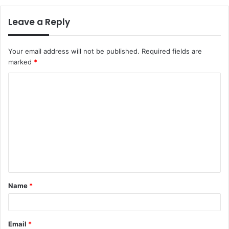
Leave a Reply
Your email address will not be published.
Required fields are
marked
*
C
o
m
m
e
n
t
Name
*
*
Email
*