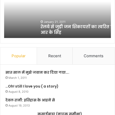
से
प्र
जु
या
ड़ी
स
ज
सं
न
स्थ
January 21, 2011
रेलवे से जुड़ी जन शिकायतों का त्वरित निष्पादन करें:
शि
का
आर के सिंह
का
आ
य
र्थि
तों
क
का
रू
त्व
प
Popular
Recent
Comments
रि
से
त
क
नि
म
सात साल में मुझे जवान कर दिया गया….
ष्पा
जो
March 1, 2011
द
र
…Oh! still I love you ( a story)
न
ब
क
August 8, 2010
च्चों
रें
को
देवल रानी: इतिहास के आइने से
:
शि
August 19, 2013
आ
क्षा
र
कसाईबाड़ा (नाटक समीक्षा)
दे