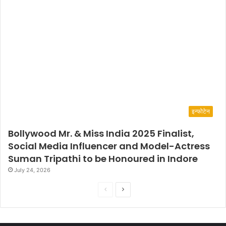
इन्फोटेन
Bollywood Mr. & Miss India 2025 Finalist,
Social Media Influencer and Model-Actress
Suman Tripathi to be Honoured in Indore
July 24, 2026
P
N
r
e
e
x