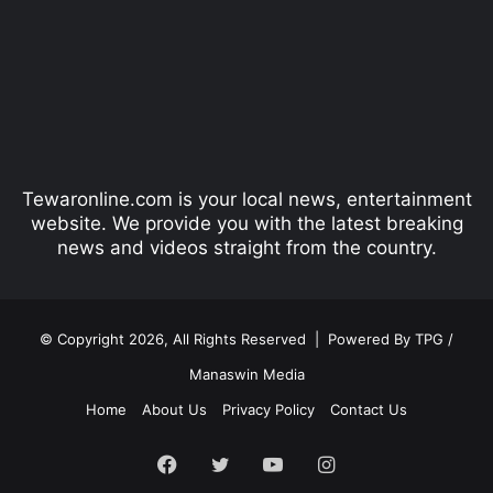
v
t
i
p
o
a
u
g
s
e
p
Tewaronline.com is your local news, entertainment
a
website. We provide you with the latest breaking
g
news and videos straight from the country.
e
© Copyright 2026, All Rights Reserved |
Powered By TPG /
Manaswin Media
Home
About Us
Privacy Policy
Contact Us
Facebook
Twitter
YouTube
Instagram