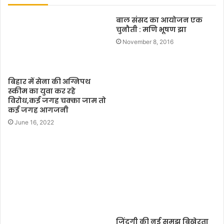
t
बाल संसद का आयोजन एक
e
चुनौती : मणि भूषण झा
November 8, 2016
बिहार में सेना की अग्निपथ
स्कीम का युवा कर रहे
विरोध,कई जगह चक्का जाम तो
कई जगह आगजनी
June 16, 2022
जिंदगी की नई समझ बिखेरता