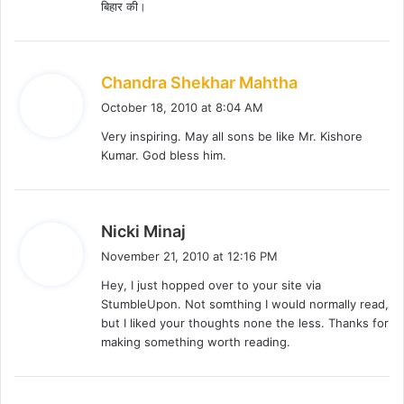
बिहार की।
s
Chandra Shekhar Mahtha
a
October 18, 2010 at 8:04 AM
y
Very inspiring. May all sons be like Mr. Kishore
s
Kumar. God bless him.
:
s
Nicki Minaj
a
November 21, 2010 at 12:16 PM
y
Hey, I just hopped over to your site via
s
StumbleUpon. Not somthing I would normally read,
:
but I liked your thoughts none the less. Thanks for
making something worth reading.