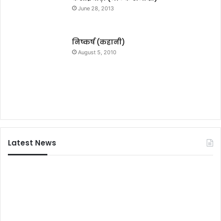
के
ने
June 28, 2013
सिं
औ
ह
र
स
निष्कर्ष (कहानी)
मा
August 5, 2010
ज
की
मु
ख्य
धा
रा
से
जो
Latest News
ड़
ने
का
शा
न
दा
र
प्र