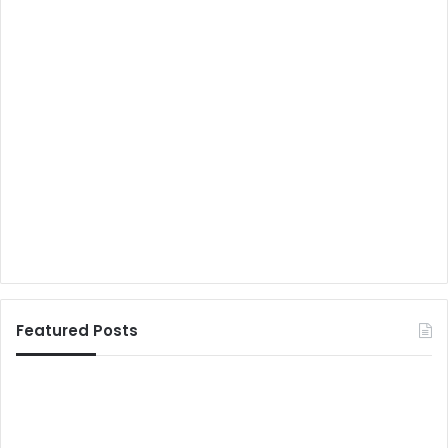
Featured Posts
रे
सा
ल
र्थ
वे
क