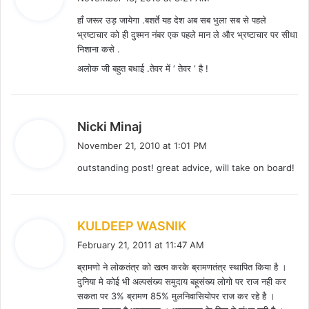
y
हाँ जरूर उड़ जायेगा .बशर्ते यह देश अब सब भुला सब से पहले
s
भ्रष्टाचार को ही दुश्मन नंबर एक पहले मान ले और भ्रष्टाचार पर सीधा
:
निशाना कसे .
अलोक जी बहुत बधाई .तेवर में ‘ तेवर ‘ है !
s
Nicki Minaj
a
November 21, 2010 at 1:01 PM
y
outstanding post! great advice, will take on board!
s
:
s
KULDEEP WASNIK
a
February 21, 2011 at 11:47 AM
y
ब्रामणो ने लोकतंत्र को खत्म करके ब्रामणतंत्र स्थापित किया है ।
s
दुनिया मे कोई भी अल्पसंख्य समुदाय बहूसंख्य लोगो पर राज नही कर
:
सकता पर 3% ब्रामण 85% मुलनिवासियोपर राज कर रहे है ।