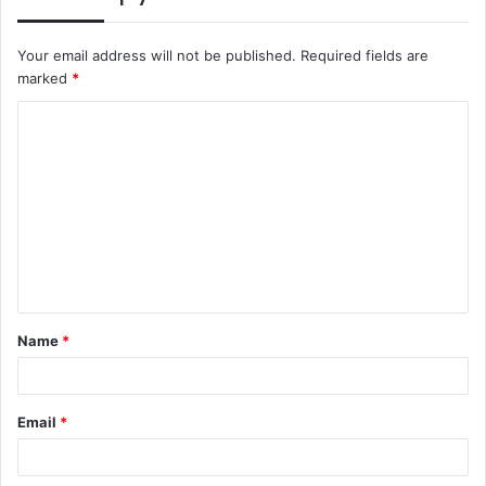
Your email address will not be published.
Required fields are
marked
*
C
o
m
m
e
n
t
Name
*
*
Email
*