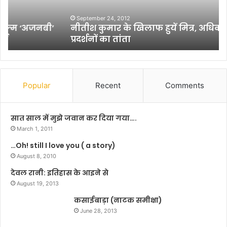
के
नी
खि
ति
September 24, 2012
नीतीश कुमार के खिलाफ हुयें मित्र, अधिकार सभाओं में
ला
से
प्रदर्शनों का तांता
फ
आ
हु
गे
यें
च
मि
ल
त्र
ने
Popular
Recent
Comments
,
वा
अ
ली
धि
ची
सात साल में मुझे जवान कर दिया गया….
का
ज
March 1, 2011
र
मा
…Oh! still I love you ( a story)
स
न
भा
August 8, 2010
ते
ओं
थे
देवल रानी: इतिहास के आइने से
में
प्रे
August 19, 2013
प्र
म
द
कसाईबाड़ा (नाटक समीक्षा)
चं
र्श
द
June 28, 2013
नों
: