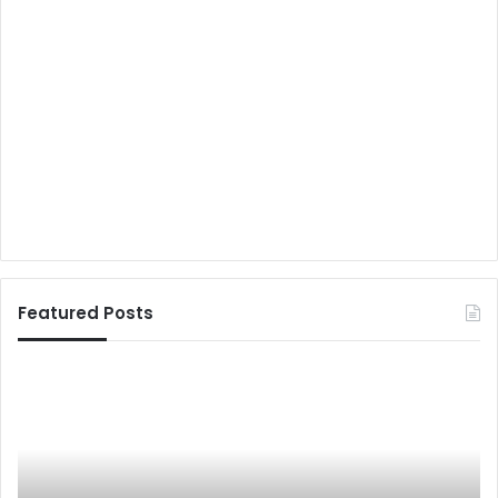
Featured Posts
नी
सा
ती
हि
श
त्य
कु
को
मा
रा
र
ज