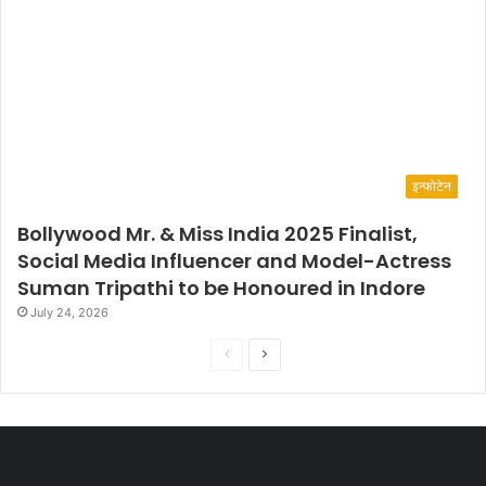
इन्फोटेन
Bollywood Mr. & Miss India 2025 Finalist,
Social Media Influencer and Model-Actress
Suman Tripathi to be Honoured in Indore
July 24, 2026
P
N
r
e
e
x
v
t
i
p