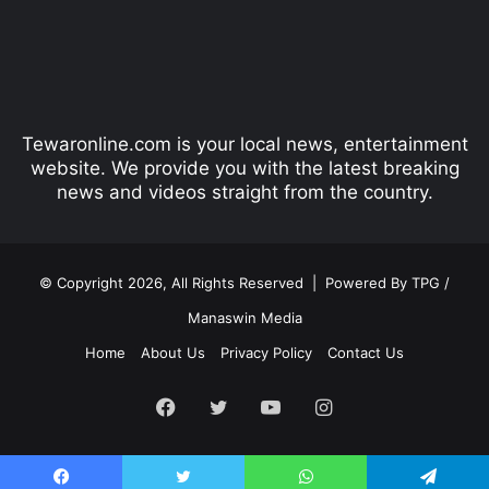
o
a
u
g
s
e
p
Tewaronline.com is your local news, entertainment
a
website. We provide you with the latest breaking
g
news and videos straight from the country.
e
© Copyright 2026, All Rights Reserved |
Powered By TPG /
Manaswin Media
Home
About Us
Privacy Policy
Contact Us
Facebook
Twitter
YouTube
Instagram