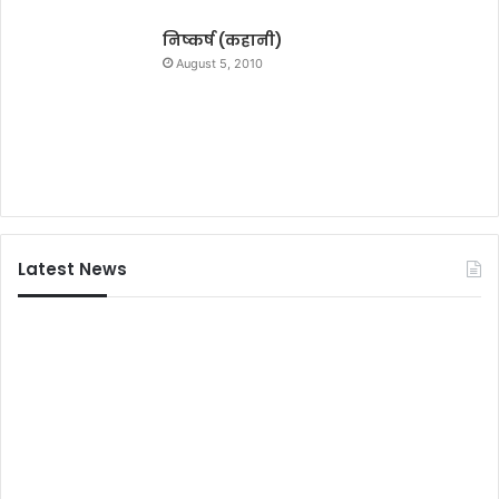
का
स
तां
र
निष्कर्ष (कहानी)
ता
ला
August 5, 2010
म
हे
श्व
री
Latest News